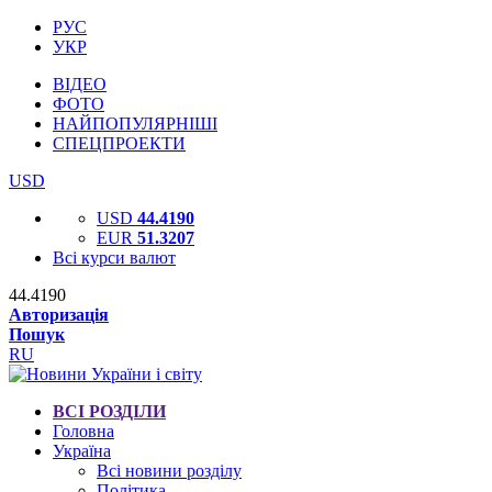
РУС
УКР
ВІДЕО
ФОТО
НАЙПОПУЛЯРНІШІ
СПЕЦПРОЕКТИ
USD
USD
44.4190
EUR
51.3207
Всі курси валют
44.4190
Авторизація
Пошук
RU
ВСІ РОЗДІЛИ
Головна
Україна
Всі новини розділу
Політика