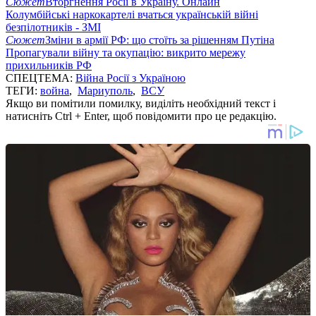
Сюжет
Вторгнення Росії в Україну. Онлайн
Колумбійські наркокартелі вчаться українській війні
безпілотників - ЗМІ
Сюжет
Зміни в армії РФ: що стоїть за рішенням Путіна
Пропагували війну та окупацію: викрито мережу
прихильників РФ
СПЕЦТЕМА:
Війна Росії з Україною
ТЕГИ:
война
,
Мариуполь
,
ВСУ
Якщо ви помітили помилку, виділіть необхідний текст і
натисніть Ctrl + Enter, щоб повідомити про це редакцію.