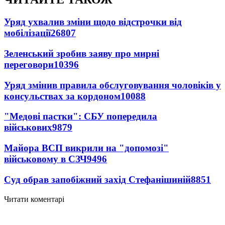
Уряд ухвалив зміни щодо відстрочки від
мобілізації
26807
Зеленський зробив заяву про мирні
переговори
10396
Уряд змінив правила обслуговування чоловіків у
консульствах за кордоном
10088
"Медові пастки": СБУ попередила
військових
9879
Майора ВСП викрили на "допомозі"
військовому в СЗЧ
9496
Суд обрав запобіжний захід Стефанішиній
8851
Читати коментарі