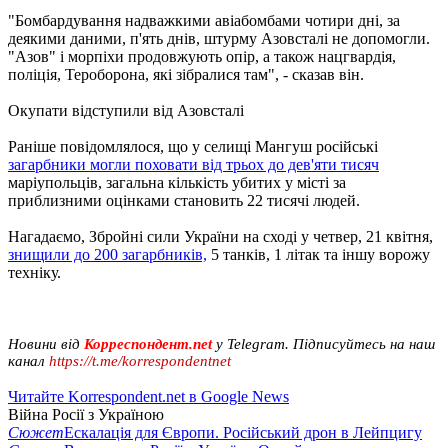
"Бомбардування надважкими авіабомбами чотири дні, за
деякими даними, п'ять днів, штурму Азовсталі не допомогли.
"Азов" і морпіхи продовжують опір, а також нацгвардія,
поліція, Тероборона, які зібралися там", - сказав він.
Окупати відступили від Азовсталі
Раніше повідомлялося, що у селищі Мангуш російські
загарбники могли поховати від трьох до дев'яти тисяч
маріупольців, загальна кількість убитих у місті за
приблизними оцінками становить 22 тисячі людей.
Нагадаємо, Збройні сили України на сході у четвер, 21 квітня,
знищили до 200 загарбників,
5 танків, 1 літак та іншу ворожу
техніку.
Новини від
Корреспондент.net
у Telegram. Підписуйтесь на наш
канал
https://t.me/korrespondentnet
Читайте Korrespondent.net в Google News
Війна Росії з Україною
Сюжет
Ескалація для Європи. Російський дрон в Лейпцигу