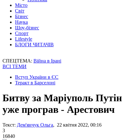
Місто
Світ
Бізнес
Наука
Шоу-бізнес
Спорт
Lifestyle
БЛОГИ ЧИТАЧІВ
СПЕЦТЕМА:
Війна в Ірані
ВСІ ТЕМИ
Вступ України в ЄС
Теракт в Барселоні
Битву за Маріуполь Путін
уже програв - Арестович
Текст:
Дем'янчук Ольга
, 22 квітня 2022, 00:16
3
16840