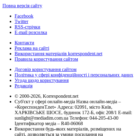
Повна версія сайту
Facebook
Twitter
RSS-стрічки
E-mail розсилка
Контакти
Реклама на сайті
Використання матеріалів korrespondent.net
Правила користування сайтом
Договір користування сайтом
Політика у сфері конфіденційності і персональних даних
Угода щодо користування
Редакція
© 2000-2026, Korrespondent.net
Суб'єкт у сфері онлайн-медіа Назва онлайн-медіа –
«КореспонденТ.net» Адреса: 02091, місто Київ,
ХАРКІВСЬКЕ ШОСЕ, будинок 172-Б, офіс 208/1 E-mail:
sunlight@mediadim.com.ua
Телефон: 044-205-43-00
Ідентифікатор медіа – R40-06068
Використання будь-яких матеріалів, розміщених на
сайті, дозволяється за умови посилання на