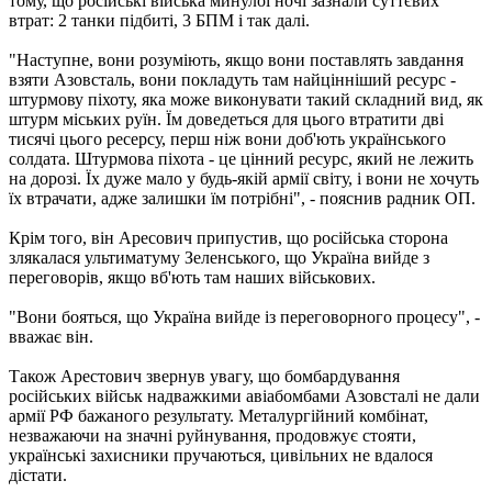
тому, що російські війська минулої ночі зазнали суттєвих
втрат: 2 танки підбиті, 3 БПМ і так далі.
"Наступне, вони розуміють, якщо вони поставлять завдання
взяти Азовсталь, вони покладуть там найцінніший ресурс -
штурмову піхоту, яка може виконувати такий складний вид, як
штурм міських руїн. Їм доведеться для цього втратити дві
тисячі цього ресерсу, перш ніж вони доб'ють українського
солдата. Штурмова піхота - це цінний ресурс, який не лежить
на дорозі. Їх дуже мало у будь-якій армії світу, і вони не хочуть
їх втрачати, адже залишки їм потрібні", - пояснив радник ОП.
Крім того, він Аресович припустив, що російська сторона
злякалася ультиматуму Зеленського, що Україна вийде з
переговорів, якщо вб'ють там наших військових.
"Вони бояться, що Україна вийде із переговорного процесу", -
вважає він.
Також Арестович звернув увагу, що бомбардування
російських військ надважкими авіабомбами Азовсталі не дали
армії РФ бажаного результату. Металургійний комбінат,
незважаючи на значні руйнування, продовжує стояти,
українські захисники пручаються, цивільних не вдалося
дістати.