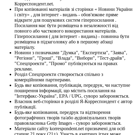
Корреспондент.net.
При копіюванні матеріалів зі сторінки « Новини України
і світу» , для інтернет - видань - обов'язкове пряме
відкрите для пошукових систем гіперпосилання .
Посилання має бути розміщена в незалежності від
повного або часткового використання матеріалів.
Гіперпосилання ( для інтернет - видань) - повинна бути
розміщена в підзаголовку або в першому абзаці
матеріалу.
Новини з позначками "Думка", "Експертиза", "Заява",
"Регіони", "Гроші", "Влада", "Вибори", "Тест-драйв",
"Спецпроекти", "Промо" публікуються на правах
реклами.
Розділ Спецпроекти створюється спільно з
комерційними партнерами.
Будь яке копіювання, публікація, передрук, чи наступне
поширення інформації, що містить посилання на
"Інтерфакс-Україна", EPA / UPG, суворо забороняється.
Власник веб-сторінки в розділі Я-Корреспондент є автор
публікації.
Будь-яке копіювання, передрук та відтворення
фотографічних творів та/або аудіовізуальних творів
правовласника Getty Images - суворо забороняється.
Матеріали сайту korrespondent.net призначені для осіб
старше 21 року (21+). Участь в азартних іграх може