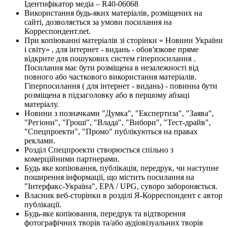
Ідентифікатор медіа – R40-06068
Використання будь-яких матеріалів, розміщених на
сайті, дозволяється за умови посилання на
Корреспондент.net.
При копіюванні матеріалів зі сторінки « Новини України
і світу» , для інтернет - видань - обов'язкове пряме
відкрите для пошукових систем гіперпосилання .
Посилання має бути розміщена в незалежності від
повного або часткового використання матеріалів.
Гіперпосилання ( для інтернет - видань) - повинна бути
розміщена в підзаголовку або в першому абзаці
матеріалу.
Новини з позначками "Думка", "Експертиза", "Заява",
"Регіони", "Гроші", "Влада", "Вибори", "Тест-драйв",
"Спецпроекти", "Промо" публікуються на правах
реклами.
Розділ Спецпроекти створюється спільно з
комерційними партнерами.
Будь яке копіювання, публікація, передрук, чи наступне
поширення інформації, що містить посилання на
"Інтерфакс-Україна", EPA / UPG, суворо забороняється.
Власник веб-сторінки в розділі Я-Корреспондент є автор
публікації.
Будь-яке копіювання, передрук та відтворення
фотографічних творів та/або аудіовізуальних творів