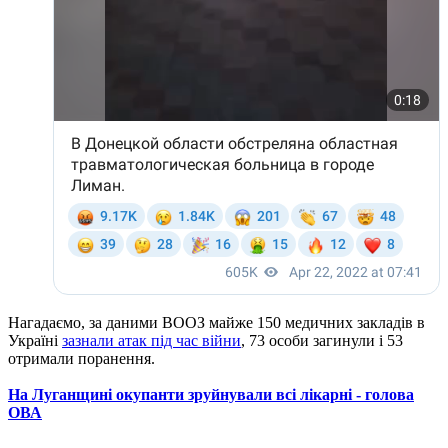
Нагадаємо, за даними ВООЗ майже 150 медичних закладів в
Україні
зазнали атак під час війни
, 73 особи загинули і 53
отримали поранення.
На Луганщині окупанти зруйнували всі лікарні - голова
ОВА