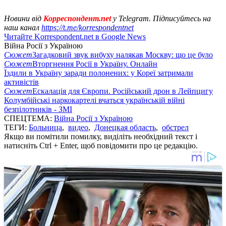
Новини від
Корреспондент.net
у Telegram. Підписуйтесь на
наш канал
https://t.me/korrespondentnet
Читайте Korrespondent.net в Google News
Війна Росії з Україною
Сюжет
Загадковий звук вибуху налякав Москву: що це було
Сюжет
Вторгнення Росії в Україну. Онлайн
Їздили в Україну заради полонених: у Кореї затримали
активістів
Сюжет
Ескалація для Європи. Російський дрон в Лейпцигу
Колумбійські наркокартелі вчаться українській війні
безпілотників - ЗМІ
СПЕЦТЕМА:
Війна Росії з Україною
ТЕГИ:
Больница
,
видео
,
Донецкая область
,
обстрел
Якщо ви помітили помилку, виділіть необхідний текст і
натисніть Ctrl + Enter, щоб повідомити про це редакцію.