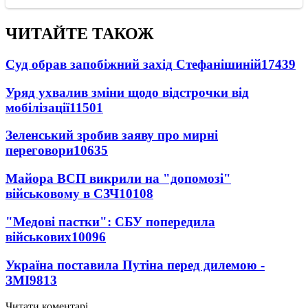
ЧИТАЙТЕ ТАКОЖ
Суд обрав запобіжний захід Стефанішиній
17439
Уряд ухвалив зміни щодо відстрочки від
мобілізації
11501
Зеленський зробив заяву про мирні
переговори
10635
Майора ВСП викрили на "допомозі"
військовому в СЗЧ
10108
"Медові пастки": СБУ попередила
військових
10096
Україна поставила Путіна перед дилемою -
ЗМІ
9813
Читати коментарі