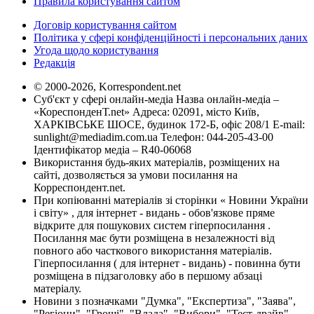
Правила користування сайтом
Договір користування сайтом
Політика у сфері конфіденційності і персональних даних
Угода щодо користування
Редакція
© 2000-2026, Korrespondent.net
Суб'єкт у сфері онлайн-медіа Назва онлайн-медіа –
«КореспонденТ.net» Адреса: 02091, місто Київ,
ХАРКІВСЬКЕ ШОСЕ, будинок 172-Б, офіс 208/1 E-mail:
sunlight@mediadim.com.ua
Телефон: 044-205-43-00
Ідентифікатор медіа – R40-06068
Використання будь-яких матеріалів, розміщених на
сайті, дозволяється за умови посилання на
Корреспондент.net.
При копіюванні матеріалів зі сторінки « Новини України
і світу» , для інтернет - видань - обов'язкове пряме
відкрите для пошукових систем гіперпосилання .
Посилання має бути розміщена в незалежності від
повного або часткового використання матеріалів.
Гіперпосилання ( для інтернет - видань) - повинна бути
розміщена в підзаголовку або в першому абзаці
матеріалу.
Новини з позначками "Думка", "Експертиза", "Заява",
"Регіони", "Гроші", "Влада", "Вибори", "Тест-драйв",