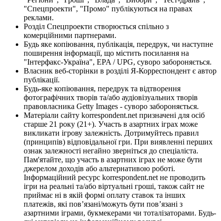
"Спецпроекти", "Промо" публікуються на правах
реклами.
Розділ Спецпроекти створюється спільно з
комерційними партнерами.
Будь яке копіювання, публікація, передрук, чи наступне
поширення інформації, що містить посилання на
"Інтерфакс-Україна", EPA / UPG, суворо забороняється.
Власник веб-сторінки в розділі Я-Корреспондент є автор
публікації.
Будь-яке копіювання, передрук та відтворення
фотографічних творів та/або аудіовізуальних творів
правовласника Getty Images - суворо забороняється.
Матеріали сайту korrespondent.net призначені для осіб
старше 21 року (21+). Участь в азартних іграх може
викликати ігрову залежність. Дотримуйтесь правил
(принципів) відповідальної гри. При виявленні перших
ознак залежності негайно зверніться до спеціаліста.
Пам'ятайте, що участь в азартних іграх не може бути
джерелом доходів або альтернативою роботі.
Інформаційний ресурс korrespondent.net не проводить
ігри на реальні та/або віртуальні гроші, також сайт не
приймає ні в якій формі оплату ставок та інших
платежів, які пов’язані/можуть бути пов’язані з
азартними іграми, букмекерами чи тоталізаторами. Будь-