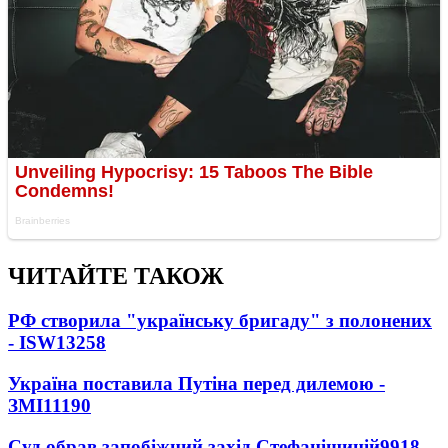
ЧИТАЙТЕ ТАКОЖ
РФ створила "українську бригаду" з полонених
- ISW
13258
Україна поставила Путіна перед дилемою -
ЗМІ
11190
Суд обрав запобіжний захід Стефанішиній
9918