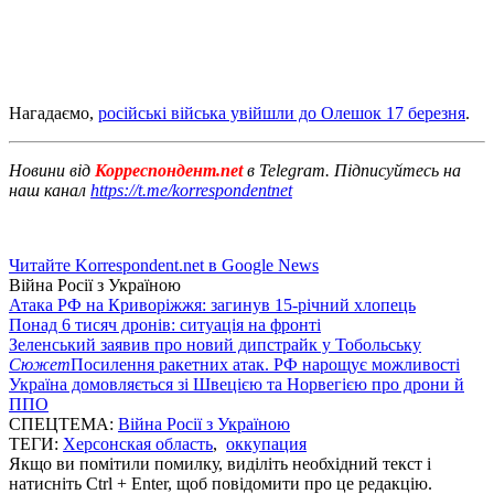
Нагадаємо,
російські війська увійшли до Олешок 17 березня
.
Новини від
Корреспондент.net
в Telegram. Підписуйтесь на
наш канал
https://t.me/korrespondentnet
Читайте Korrespondent.net в Google News
Війна Росії з Україною
Атака РФ на Криворіжжя: загинув 15-річний хлопець
Понад 6 тисяч дронів: ситуація на фронті
Зеленський заявив про новий дипстрайк у Тобольську
Сюжет
Посилення ракетних атак. РФ нарощує можливості
Україна домовляється зі Швецією та Норвегією про дрони й
ППО
СПЕЦТЕМА:
Війна Росії з Україною
ТЕГИ:
Херсонская область
,
оккупация
Якщо ви помітили помилку, виділіть необхідний текст і
натисніть Ctrl + Enter, щоб повідомити про це редакцію.