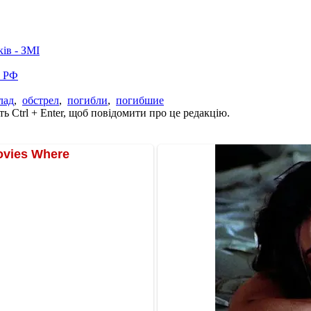
ків - ЗМІ
в РФ
лад
,
обстрел
,
погибли
,
погибшие
ь Ctrl + Enter, щоб повідомити про це редакцію.