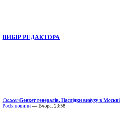
ВИБІР РЕДАКТОРА
Сюжет
Бенкет генералів. Наслідки вибуху в Москві
Росія новини
— Вчора, 23:58