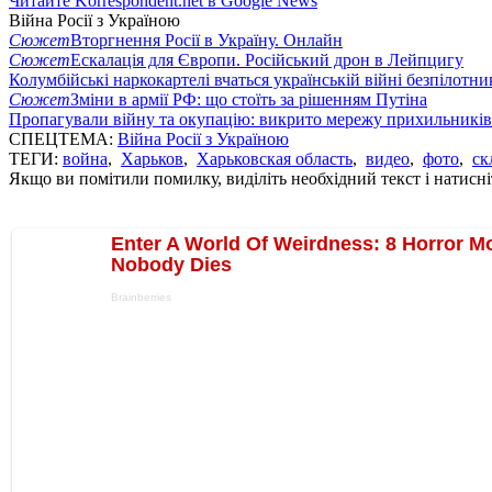
Читайте Korrespondent.net в Google News
Війна Росії з Україною
Сюжет
Вторгнення Росії в Україну. Онлайн
Сюжет
Ескалація для Європи. Російський дрон в Лейпцигу
Колумбійські наркокартелі вчаться українській війні безпілотни
Сюжет
Зміни в армії РФ: що стоїть за рішенням Путіна
Пропагували війну та окупацію: викрито мережу прихильникі
СПЕЦТЕМА:
Війна Росії з Україною
ТЕГИ:
война
,
Харьков
,
Харьковская область
,
видео
,
фото
,
ск
Якщо ви помітили помилку, виділіть необхідний текст і натисніт