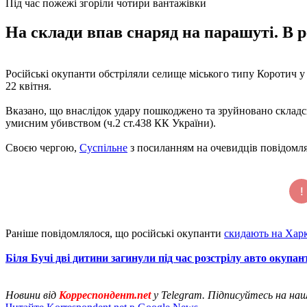
Під час пожежі згоріли чотири вантажівки
На склади впав снаряд на парашуті. В ре
Російські окупанти обстріляли селище міського типу Коротич у
22 квітня.
Вказано, що внаслідок удару пошкоджено та зруйновано складсь
умисним убивством (ч.2 ст.438 КК України).
Своєю чергою,
Суспільне
з посиланням на очевидців повідомляє,
Раніше повідомлялося, що російські окупанти
скидають на Хар
Біля Бучі дві дитини загинули під час розстрілу авто окупа
Новини від
Корреспондент.net
у Telegram. Підписуйтесь на на