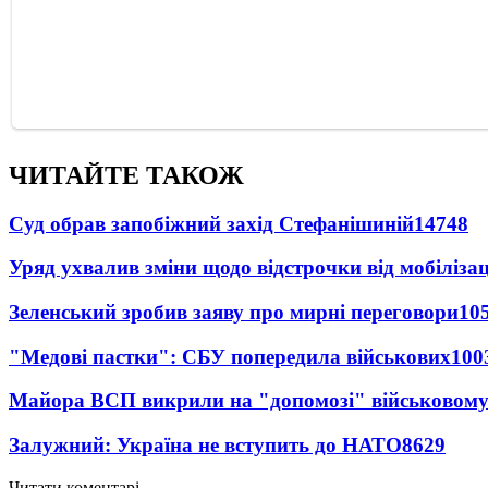
ЧИТАЙТЕ ТАКОЖ
Суд обрав запобіжний захід Стефанішиній
14748
Уряд ухвалив зміни щодо відстрочки від мобілізац
Зеленський зробив заяву про мирні переговори
10
"Медові пастки": СБУ попередила військових
100
Майора ВСП викрили на "допомозі" військовому
Залужний: Україна не вступить до НАТО
8629
Читати коментарі