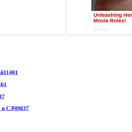
ії
11401
561
37
 в СЗЧ
9837