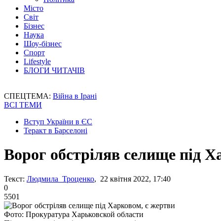
Місто
Світ
Бізнес
Наука
Шоу-бізнес
Спорт
Lifestyle
БЛОГИ ЧИТАЧІВ
СПЕЦТЕМА:
Війна в Ірані
ВСІ ТЕМИ
Вступ України в ЄС
Теракт в Барселоні
Ворог обстріляв селище під Х
Текст:
Людмила Троценко
, 22 квітня 2022, 17:40
0
5501
Фото: Прокуратура Харьковской области