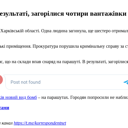
зультаті, загорілися чотири вантажівки т
 Харківській області. Одна людина загинула, ще шестеро отрима
кі приміщення. Прокуратура порушила кримінальну справу за ста
 що на склади впав снаряд на парашуті. В результаті, загорілися
ків новий вид бомб
– на парашутах. Городян попросили не набли
нтами
ш канал
https://t.me/korrespondentnet