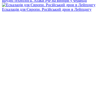
Брудні технології. Атаки РФ на вибори у Франції
Ескалація для Європи. Російський дрон в Лейпцигу