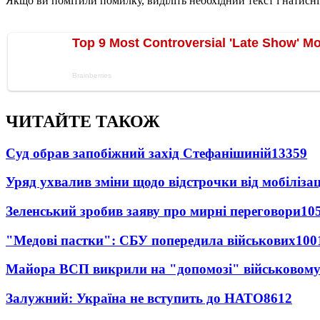
Якщо ви помітили помилку, виділіть необхідний текст і натисніт
ЧИТАЙТЕ ТАКОЖ
Суд обрав запобіжний захід Стефанішиній
13359
Уряд ухвалив зміни щодо відстрочки від мобілізац
Зеленський зробив заяву про мирні переговори
10
"Медові пастки": СБУ попередила військових
100
Майора ВСП викрили на "допомозі" військовому
Залужний: Україна не вступить до НАТО
8612