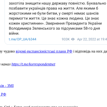
ву чудово
відомі експансіоністські плани РФ
і відповідь на них д
ш канал
https://t.me/korrespondentnet
ків - ЗМІ
в РФ