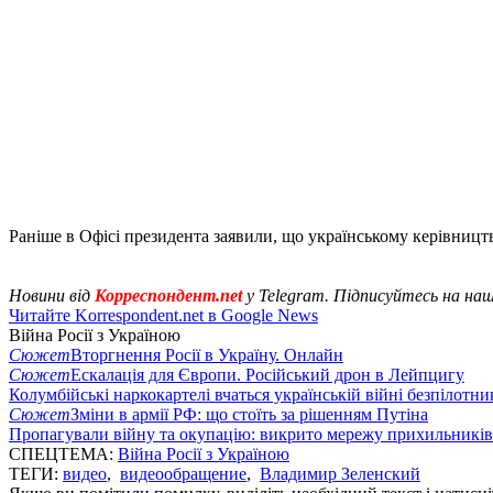
Раніше в Офісі президента заявили, що українському керівницт
Новини від
Корреспондент.net
у Telegram. Підписуйтесь на на
Читайте Korrespondent.net в Google News
Війна Росії з Україною
Сюжет
Вторгнення Росії в Україну. Онлайн
Сюжет
Ескалація для Європи. Російський дрон в Лейпцигу
Колумбійські наркокартелі вчаться українській війні безпілотни
Сюжет
Зміни в армії РФ: що стоїть за рішенням Путіна
Пропагували війну та окупацію: викрито мережу прихильникі
СПЕЦТЕМА:
Війна Росії з Україною
ТЕГИ:
видео
,
видеообращение
,
Владимир Зеленский