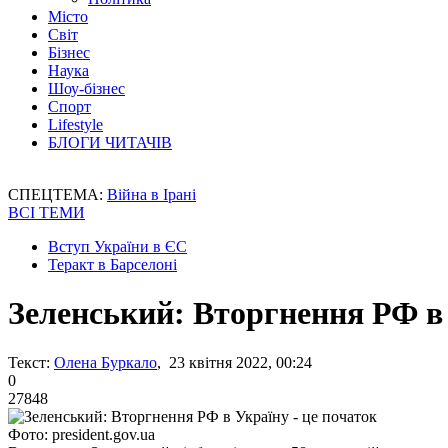
Місто
Світ
Бізнес
Наука
Шоу-бізнес
Спорт
Lifestyle
БЛОГИ ЧИТАЧІВ
СПЕЦТЕМА:
Війна в Ірані
ВСІ ТЕМИ
Вступ України в ЄС
Теракт в Барселоні
Зеленський: Вторгнення РФ в 
Текст:
Олена Буркало
, 23 квітня 2022, 00:24
0
27848
Фото: president.gov.ua