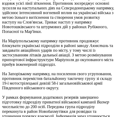
вздовж усієї лінії зіткнення. Противник зосереджує основні
зусилля на наступальних діях на Сєвєродонецькому напрямку,
здійснює інтенсивний вогневий вплив на українські війська з
метою їхнього витіснення та створення умов розвитку
наступу на Слов'янськ. Триває наступ у напрямку
Новотошківського та штурмових дій у районах Рубіжного,
Попасної та Мар'їнки.
На Маріупольському напрямку противник продовжує
блокувати українські підрозділи в районі заводу
Азовсталь
та
завдавати авіаційних ударів по місту, у тому числі із
застосуванням літаків дальньої авіації. З метою розмінування
припортової інфраструктури Маріуполя до окупованого міста
прибув інженерний підрозділ.
На Запорізькому напрямку, на посилення свого угруповання,
противник перемістив батальйонну тактичну групу зі складу
19-ї мотострілецької дивізії 58-ї загальновійськової армії
Південного військового округу.
У рамках формування додаткових резервів завершено
підготовку підрозділу приватної військової кампанії
Вагнер
чисельністю до 200 осіб. Передова група підрозділу
перекинута в район Новобахмутівки для розвідки та
уточнення порядку взаємодії. Інформація зараз уточнюється.