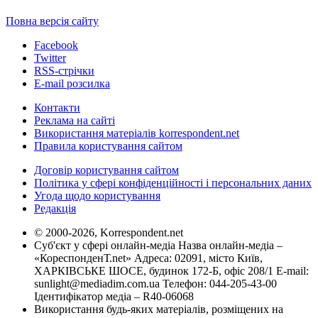
Повна версія сайту
Facebook
Twitter
RSS-стрічки
E-mail розсилка
Контакти
Реклама на сайті
Використання матеріалів korrespondent.net
Правила користування сайтом
Договір користування сайтом
Політика у сфері конфіденційності і персональних даних
Угода щодо користування
Редакція
© 2000-2026, Korrespondent.net
Суб'єкт у сфері онлайн-медіа Назва онлайн-медіа –
«КореспонденТ.net» Адреса: 02091, місто Київ,
ХАРКІВСЬКЕ ШОСЕ, будинок 172-Б, офіс 208/1 E-mail:
sunlight@mediadim.com.ua
Телефон: 044-205-43-00
Ідентифікатор медіа – R40-06068
Використання будь-яких матеріалів, розміщених на