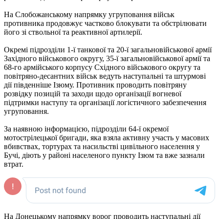
На Слобожанському напрямку угруповання військ
противника продовжує частково блокувати та обстрілювати
його зі ствольної та реактивної артилерії.
Окремі підрозділи 1-ї танкової та 20-ї загальновійськової армії
Західного військового округу, 35-ї загальновійськової армії та
68-го армійського корпусу Східного військового округу та
повітряно-десантних військ ведуть наступальні та штурмові
дії південніше Ізюму. Противник проводить повітряну
розвідку позицій та заходи щодо організації вогневої
підтримки наступу та організації логістичного забезпечення
угруповання.
За наявною інформацією, підрозділи 64-ї окремої
мотострілецької бригади, яка взяла активну участь у масових
вбивствах, тортурах та насильстві цивільного населення у
Бучі, діють у районі населеного пункту Ізюм та вже зазнали
втрат.
На Донецькому напрямку ворог проводить наступальні дії