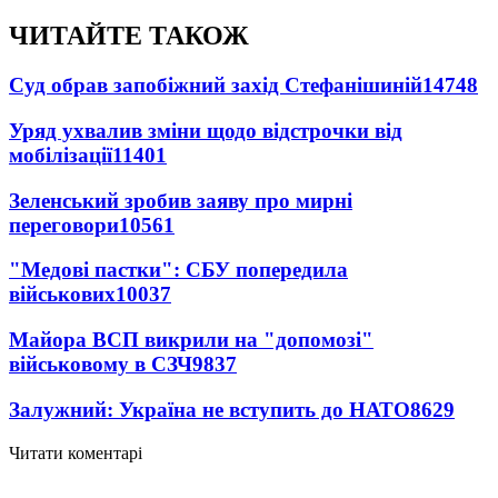
ЧИТАЙТЕ ТАКОЖ
Суд обрав запобіжний захід Стефанішиній
14748
Уряд ухвалив зміни щодо відстрочки від
мобілізації
11401
Зеленський зробив заяву про мирні
переговори
10561
"Медові пастки": СБУ попередила
військових
10037
Майора ВСП викрили на "допомозі"
військовому в СЗЧ
9837
Залужний: Україна не вступить до НАТО
8629
Читати коментарі