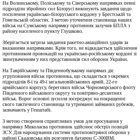
На Волинському, Поліському та Сіверському напрямках певні
підрозділи збройних сил Білорусі виконують завдання щодо
посилення українсько-білоруського кордону у Брестській та
Гомельській областях. З метою уточнення становища наших
військ на Сумському напрямку противник залучив БПЛА з
району населеного пункту Глушково.
Зберігається загроза завдання ракетно-авіаційних ударів за
вказаними напрямками. Крім того, не відкидається здійснення
противником провокацій на українсько-російському кордоні зі
звинуваченням у них представників сил оборони України.
На Таврійському та Південнобузькому напрямах діє
угруповання військ противника, що складається з окремих
підрозділів 8-ї та 49-ї загальновійськових армій, 22-го
армійського корпусу, берегових військ Чорноморського флоту
Південного військового округу та повітряно-десантних
військ. Ворог основні зусилля зосереджує на покращенні
свого тактичного становища та утриманні займаних рубежів,
зазначають у Генштабі.
З метою створення сприятливих умов для просування у
напрямку Миколаєва противник здійснює обстріл позицій
ЗСУ. Для нарощування системи протиповітряної оборони у
районі Скадовська він розгорнув батарею С-300ВМ.