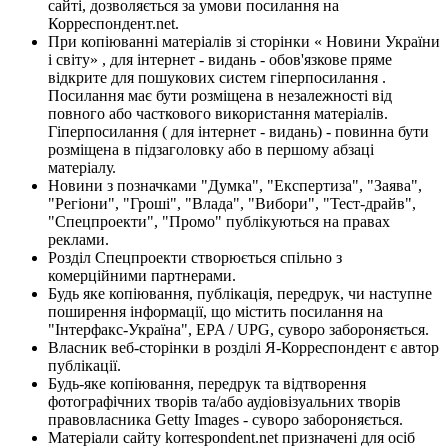
сайті, дозволяється за умови посилання на
Корреспондент.net.
При копіюванні матеріалів зі сторінки « Новини України
і світу» , для інтернет - видань - обов'язкове пряме
відкрите для пошукових систем гіперпосилання .
Посилання має бути розміщена в незалежності від
повного або часткового використання матеріалів.
Гіперпосилання ( для інтернет - видань) - повинна бути
розміщена в підзаголовку або в першому абзаці
матеріалу.
Новини з позначками "Думка", "Експертиза", "Заява",
"Регіони", "Гроші", "Влада", "Вибори", "Тест-драйв",
"Спецпроекти", "Промо" публікуються на правах
реклами.
Розділ Спецпроекти створюється спільно з
комерційними партнерами.
Будь яке копіювання, публікація, передрук, чи наступне
поширення інформації, що містить посилання на
"Інтерфакс-Україна", EPA / UPG, суворо забороняється.
Власник веб-сторінки в розділі Я-Корреспондент є автор
публікації.
Будь-яке копіювання, передрук та відтворення
фотографічних творів та/або аудіовізуальних творів
правовласника Getty Images - суворо забороняється.
Матеріали сайту korrespondent.net призначені для осіб