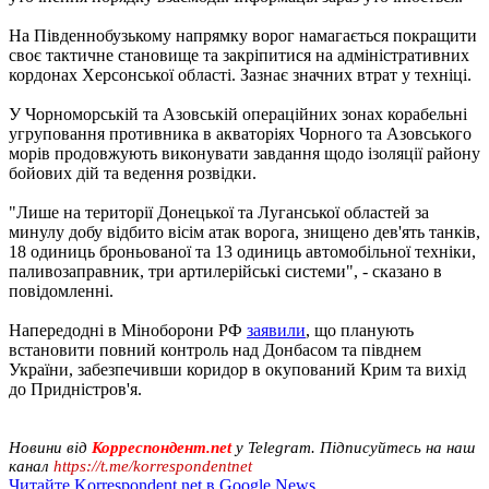
На Південнобузькому напрямку ворог намагається покращити
своє тактичне становище та закріпитися на адміністративних
кордонах Херсонської області. Зазнає значних втрат у техніці.
У Чорноморській та Азовській операційних зонах корабельні
угруповання противника в акваторіях Чорного та Азовського
морів продовжують виконувати завдання щодо ізоляції району
бойових дій та ведення розвідки.
"Лише на території Донецької та Луганської областей за
минулу добу відбито вісім атак ворога, знищено дев'ять танків,
18 одиниць броньованої та 13 одиниць автомобільної техніки,
паливозаправник, три артилерійські системи", - сказано в
повідомленні.
Напередодні в Міноборони РФ
заявили
, що планують
встановити повний контроль над Донбасом та півднем
України, забезпечивши коридор в окупований Крим та вихід
до Придністров'я.
Новини від
Корреспондент.net
у Telegram. Підписуйтесь на наш
канал
https://t.me/korrespondentnet
Читайте Korrespondent.net в Google News