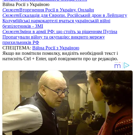
Війна Росії з Україною
Сюжет
Вторгнення Росії в Україну. Онлайн
Сюжет
Ескалація для Європи. Російський дрон в Лейпцигу
Колумбійські наркокартелі вчаться українській війні
безпілотників - ЗМІ
Сюжет
Зміни в армії РФ: що стоїть за рішенням Путіна
Пропагували війну та окупацію: викрито мережу
прихильників РФ
СПЕЦТЕМА:
Війна Росії з Україною
Якщо ви помітили помилку, виділіть необхідний текст і
натисніть Ctrl + Enter, щоб повідомити про це редакцію.