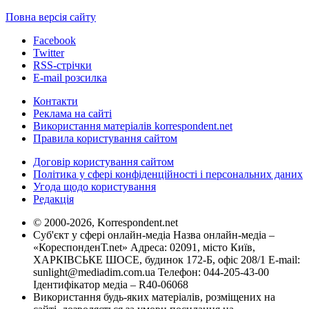
Повна версія сайту
Facebook
Twitter
RSS-стрічки
E-mail розсилка
Контакти
Реклама на сайті
Використання матеріалів korrespondent.net
Правила користування сайтом
Договір користування сайтом
Політика у сфері конфіденційності і персональних даних
Угода щодо користування
Редакція
© 2000-2026, Korrespondent.net
Суб'єкт у сфері онлайн-медіа Назва онлайн-медіа –
«КореспонденТ.net» Адреса: 02091, місто Київ,
ХАРКІВСЬКЕ ШОСЕ, будинок 172-Б, офіс 208/1 E-mail:
sunlight@mediadim.com.ua
Телефон: 044-205-43-00
Ідентифікатор медіа – R40-06068
Використання будь-яких матеріалів, розміщених на