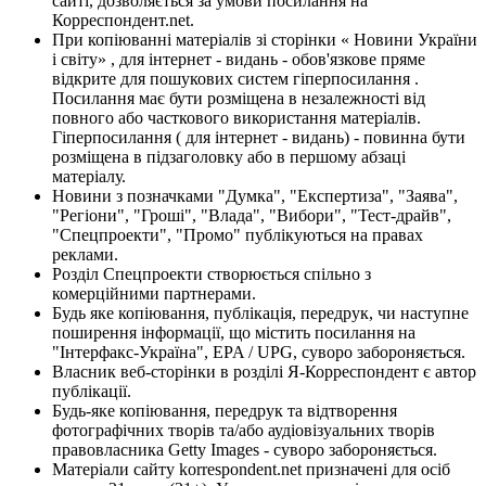
сайті, дозволяється за умови посилання на
Корреспондент.net.
При копіюванні матеріалів зі сторінки « Новини України
і світу» , для інтернет - видань - обов'язкове пряме
відкрите для пошукових систем гіперпосилання .
Посилання має бути розміщена в незалежності від
повного або часткового використання матеріалів.
Гіперпосилання ( для інтернет - видань) - повинна бути
розміщена в підзаголовку або в першому абзаці
матеріалу.
Новини з позначками "Думка", "Експертиза", "Заява",
"Регіони", "Гроші", "Влада", "Вибори", "Тест-драйв",
"Спецпроекти", "Промо" публікуються на правах
реклами.
Розділ Спецпроекти створюється спільно з
комерційними партнерами.
Будь яке копіювання, публікація, передрук, чи наступне
поширення інформації, що містить посилання на
"Інтерфакс-Україна", EPA / UPG, суворо забороняється.
Власник веб-сторінки в розділі Я-Корреспондент є автор
публікації.
Будь-яке копіювання, передрук та відтворення
фотографічних творів та/або аудіовізуальних творів
правовласника Getty Images - суворо забороняється.
Матеріали сайту korrespondent.net призначені для осіб