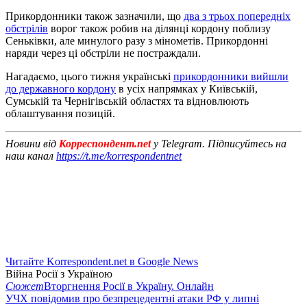
Прикордонники також зазначили, що
два з трьох попередніх
обстрілів
ворог також робив на ділянці кордону поблизу
Сеньківки, але минулого разу з мінометів. Прикордонні
наряди через ці обстріли не постраждали.
Нагадаємо, цього тижня українські
прикордонники вийшли
до державного кордону
в усіх напрямках у Київській,
Сумській та Чернігівській областях та відновлюють
облаштування позицій.
Новини від
Корреспондент.net
у Telegram. Підписуйтесь на
наш канал
https://t.me/korrespondentnet
Читайте Korrespondent.net в Google News
Війна Росії з Україною
Сюжет
Вторгнення Росії в Україну. Онлайн
УЧХ повідомив про безпрецедентні атаки РФ у липні