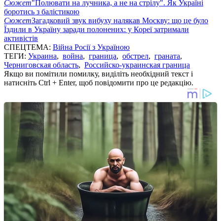
Сюжет
"Полювати на лучника, а не на стрілу". Як Україні
боротись з балістикою
Сюжет
Загадковий звук вибуху налякав Москву: що це було
Їздили в Україну заради полонених: у Кореї затримали
активістів
СПЕЦТЕМА:
Війна Росії з Україною
ТЕГИ:
Украина
,
война
,
граница
,
обстрел
,
граната
,
Черниговская область
,
Российско-украинская граница
Якщо ви помітили помилку, виділіть необхідний текст і
натисніть Ctrl + Enter, щоб повідомити про це редакцію.