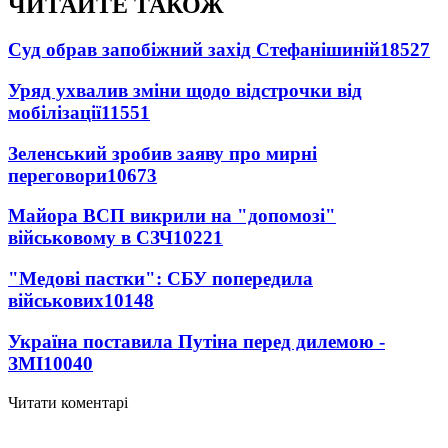
ЧИТАЙТЕ ТАКОЖ
Суд обрав запобіжний захід Стефанішиній
18527
Уряд ухвалив зміни щодо відстрочки від
мобілізації
11551
Зеленський зробив заяву про мирні
переговори
10673
Майора ВСП викрили на "допомозі"
військовому в СЗЧ
10221
"Медові пастки": СБУ попередила
військових
10148
Україна поставила Путіна перед дилемою -
ЗМІ
10040
Читати коментарі