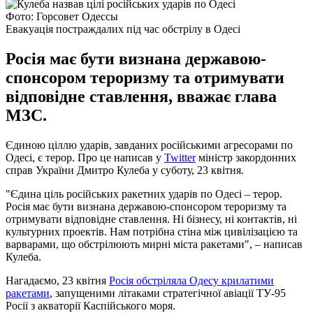
Фото: Горсовет Одессы
Евакуація постраждалих під час обстрілу в Одесі
Росія має бути визнана державою-
спонсором тероризму та отримувати
відповідне ставлення, вважає глава
МЗС.
Єдиною ціллю ударів, завданих російськими агресорами по
Одесі, є терор. Про це написав у
Twitter
міністр закордонних
справ України Дмитро Кулеба у суботу, 23 квітня.
"Єдина ціль російських ракетних ударів по Одесі – терор.
Росія має бути визнана державою-спонсором тероризму та
отримувати відповідне ставлення. Ні бізнесу, ні контактів, ні
культурних проектів. Нам потрібна стіна між цивілізацією та
варварами, що обстрілюють мирні міста ракетами", – написав
Кулеба.
Нагадаємо, 23 квітня
Росія обстріляла Одесу крилатими
ракетами
, запущеними літаками стратегічної авіації ТУ-95
Росії з акваторії Каспійського моря.