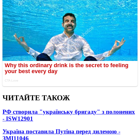
ЧИТАЙТЕ ТАКОЖ
РФ створила "українську бригаду" з полонених
- ISW
12901
Україна поставила Путіна перед дилемою -
ЗМІ
11046