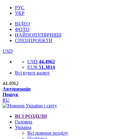
РУС
УКР
ВІДЕО
ФОТО
НАЙПОПУЛЯРНІШІ
СПЕЦПРОЕКТИ
USD
USD
44.4962
EUR
51.3814
Всі курси валют
44.4962
Авторизація
Пошук
RU
ВСІ РОЗДІЛИ
Головна
Україна
Всі новини розділу
Політика