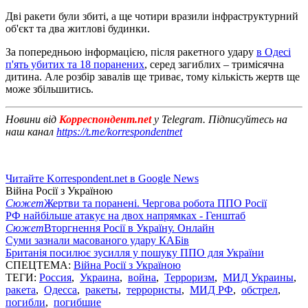
Дві ракети були збиті, а ще чотири вразили інфраструктурний
об'єкт та два житлові будинки.
За попередньою інформацією, після ракетного удару
в Одесі
п'ять убитих та 18 поранених
, серед загиблих – тримісячна
дитина. Але розбір завалів ще триває, тому кількість жертв ще
може збільшитись.
Новини від
Корреспондент.net
у Telegram. Підписуйтесь на
наш канал
https://t.me/korrespondentnet
Читайте Korrespondent.net в Google News
Війна Росії з Україною
Сюжет
Жертви та поранені. Чергова робота ППО Росії
РФ найбільше атакує на двох напрямках - Генштаб
Сюжет
Вторгнення Росії в Україну. Онлайн
Суми зазнали масованого удару КАБів
Британія посилює зусилля у пошуку ППО для України
СПЕЦТЕМА:
Війна Росії з Україною
ТЕГИ:
Россия
,
Украина
,
война
,
Терроризм
,
МИД Украины
,
ракета
,
Одесса
,
ракеты
,
террористы
,
МИД РФ
,
обстрел
,
погибли
,
погибшие