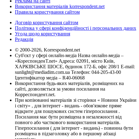
Реклама на сайті
Використання матеріалів korrespondent.net
Правила користування сайтом
Договір користування сайтом
Політика у сфері конфіденційності і персональних даних
Угода щодо користування
Редакція
© 2000-2026, Korrespondent.net
Суб'єкт у сфері онлайн-медіа Назва онлайн-медіа –
«КореспонденТ.net» Адреса: 02091, місто Київ,
ХАРКІВСЬКЕ ШОСЕ, будинок 172-Б, офіс 208/1 E-mail:
sunlight@mediadim.com.ua
Телефон: 044-205-43-00
Ідентифікатор медіа – R40-06068
Використання будь-яких матеріалів, розміщених на
сайті, дозволяється за умови посилання на
Корреспондент.net.
При копіюванні матеріалів зі сторінки « Новини України
і світу» , для інтернет - видань - обов'язкове пряме
відкрите для пошукових систем гіперпосилання .
Посилання має бути розміщена в незалежності від
повного або часткового використання матеріалів.
Гіперпосилання ( для інтернет - видань) - повинна бути
розміщена в підзаголовку або в першому абзаці