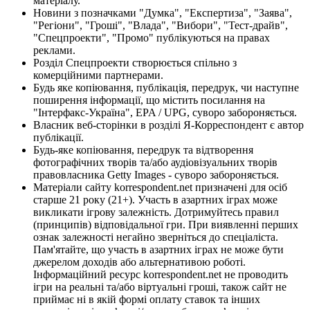
матеріалу.
Новини з позначками "Думка", "Експертиза", "Заява",
"Регіони", "Гроші", "Влада", "Вибори", "Тест-драйв",
"Спецпроекти", "Промо" публікуються на правах
реклами.
Розділ Спецпроекти створюється спільно з
комерційними партнерами.
Будь яке копіювання, публікація, передрук, чи наступне
поширення інформації, що містить посилання на
"Інтерфакс-Україна", EPA / UPG, суворо забороняється.
Власник веб-сторінки в розділі Я-Корреспондент є автор
публікації.
Будь-яке копіювання, передрук та відтворення
фотографічних творів та/або аудіовізуальних творів
правовласника Getty Images - суворо забороняється.
Матеріали сайту korrespondent.net призначені для осіб
старше 21 року (21+). Участь в азартних іграх може
викликати ігрову залежність. Дотримуйтесь правил
(принципів) відповідальної гри. При виявленні перших
ознак залежності негайно зверніться до спеціаліста.
Пам'ятайте, що участь в азартних іграх не може бути
джерелом доходів або альтернативою роботі.
Інформаційний ресурс korrespondent.net не проводить
ігри на реальні та/або віртуальні гроші, також сайт не
приймає ні в якій формі оплату ставок та інших