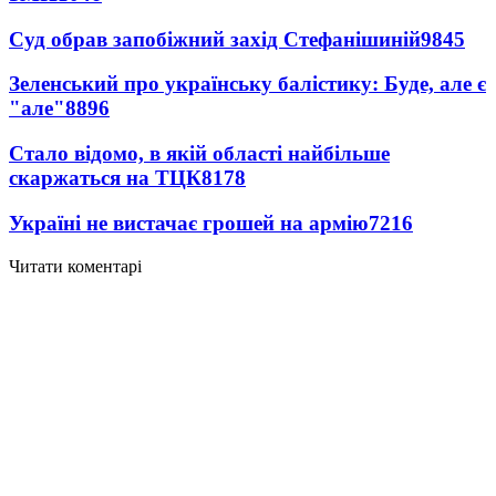
Суд обрав запобіжний захід Стефанішиній
9845
Зеленський про українську балістику: Буде, але є
"але"
8896
Стало відомо, в якій області найбільше
скаржаться на ТЦК
8178
Україні не вистачає грошей на армію
7216
Читати коментарі