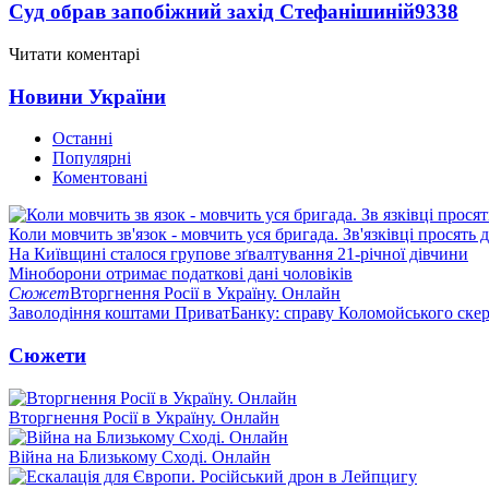
Суд обрав запобіжний захід Стефанішиній
9338
Читати коментарі
Новини України
Останні
Популярні
Коментовані
Коли мовчить зв'язок - мовчить уся бригада. Зв'язківці просять
На Київщині сталося групове зґвалтування 21-річної дівчини
Міноборони отримає податкові дані чоловіків
Сюжет
Вторгнення Росії в Україну. Онлайн
Заволодіння коштами ПриватБанку: справу Коломойського скер
Сюжети
Вторгнення Росії в Україну. Онлайн
Війна на Близькому Сході. Онлайн