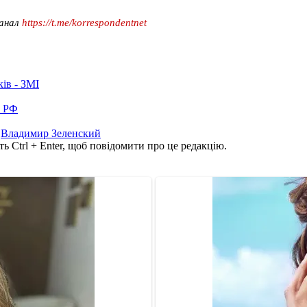
канал
https://t.me/korrespondentnet
ків - ЗМІ
в РФ
,
Владимир Зеленский
ь Ctrl + Enter, щоб повідомити про це редакцію.