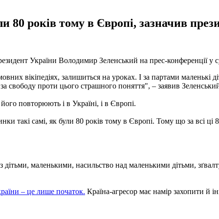
ули 80 років тому в Європі, зазначив през
президент України Володимир Зеленський на прес-конференції у су
овних вікіпедіях, залишиться на уроках. І за партами маленькі ді
і за свободу проти цього страшного поняття", – заявив Зеленський
його повторюють і в Україні, і в Європі.
нки такі самі, як були 80 років тому в Європі. Тому що за всі ці
з дітьми, маленькими, насильство над маленькими дітьми, зґвалту
раїни – це лише початок.
Країна-агресор має намір захопити й інші