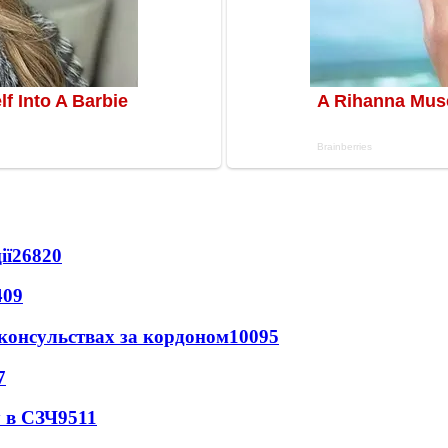
ії
26820
409
 консульствах за кордоном
10095
7
 в СЗЧ
9511