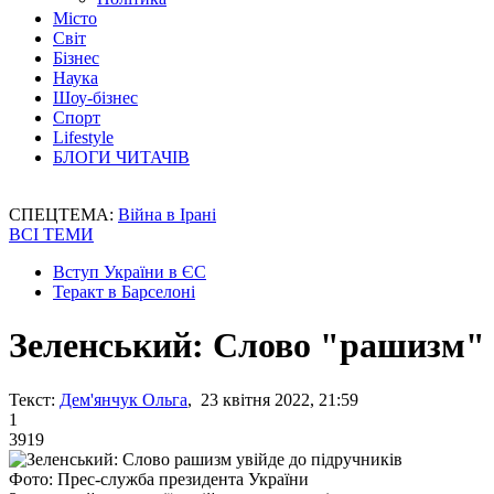
Місто
Світ
Бізнес
Наука
Шоу-бізнес
Спорт
Lifestyle
БЛОГИ ЧИТАЧІВ
СПЕЦТЕМА:
Війна в Ірані
ВСІ ТЕМИ
Вступ України в ЄС
Теракт в Барселоні
Зеленський: Слово "рашизм" у
Текст:
Дем'янчук Ольга
, 23 квітня 2022, 21:59
1
3919
Фото: Прес-служба президента України