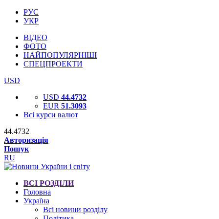
РУС
УКР
ВІДЕО
ФОТО
НАЙПОПУЛЯРНІШІ
СПЕЦПРОЕКТИ
USD
USD
44.4732
EUR
51.3093
Всі курси валют
44.4732
Авторизація
Пошук
RU
ВСІ РОЗДІЛИ
Головна
Україна
Всі новини розділу
Політика