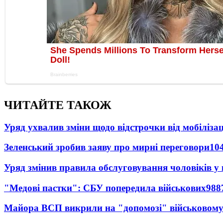
ЧИТАЙТЕ ТАКОЖ
Уряд ухвалив зміни щодо відстрочки від мобілізац
Зеленський зробив заяву про мирні переговори
10
Уряд змінив правила обслуговування чоловіків у
"Медові пастки": СБУ попередила військових
988
Майора ВСП викрили на "допомозі" військовому