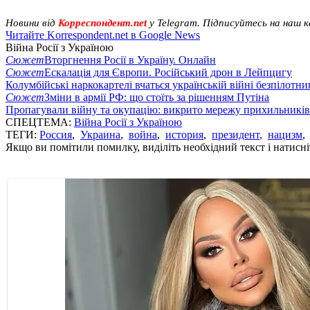
Новини від
Корреспондент.net
у Telegram. Підписуйтесь на наш 
Читайте Korrespondent.net в Google News
Війна Росії з Україною
Сюжет
Вторгнення Росії в Україну. Онлайн
Сюжет
Ескалація для Європи. Російський дрон в Лейпцигу
Колумбійські наркокартелі вчаться українській війні безпілотни
Сюжет
Зміни в армії РФ: що стоїть за рішенням Путіна
Пропагували війну та окупацію: викрито мережу прихильникі
СПЕЦТЕМА:
Війна Росії з Україною
ТЕГИ:
Россия
,
Украина
,
война
,
история
,
президент
,
нацизм
Якщо ви помітили помилку, виділіть необхідний текст і натисніт