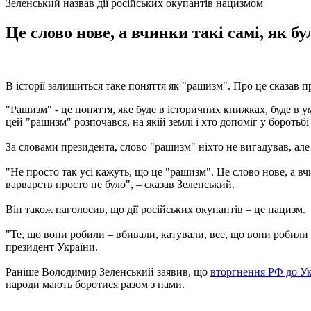
Зеленський назвав дії російських окупантів нацизмом
Це слово нове, а вчинки такі самі, як б
В історії залишиться таке поняття як "рашизм". Про це сказав 
"Рашизм" - це поняття, яке буде в історичних книжках, буде в ум
цей "рашизм" розпочався, на якій землі і хто допоміг у боротьб
За словами президента, слово "рашизм" ніхто не вигадував, але 
"Не просто так усі кажуть, що це "рашизм". Це слово нове, а вчи
варварств просто не було", – сказав Зеленський.
Він також наголосив, що дії російських окупантів – це нацизм.
"Те, що вони робили – вбивали, катували, все, що вони робили 
президент України.
Раніше Володимир Зеленський заявив, що
вторгнення РФ до Ук
народи мають боротися разом з нами.