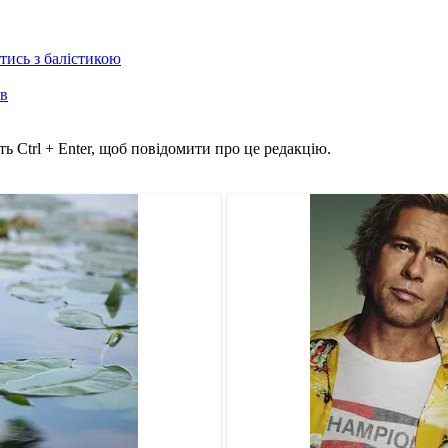
отись з балістикою
ів
ь Ctrl + Enter, щоб повідомити про це редакцію.