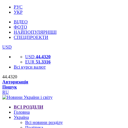
РУС
УКР
ВІДЕО
ФОТО
НАЙПОПУЛЯРНІШІ
СПЕЦПРОЕКТИ
USD
USD
44.4320
EUR
51.3316
Всі курси валют
44.4320
Авторизація
Пошук
RU
ВСІ РОЗДІЛИ
Головна
Україна
Всі новини розділу
Політика