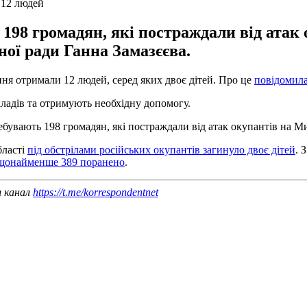
 12 людей
198 громадян, які постраждали від атак
ної ради Ганна Замазєєва.
ння отримали 12 людей, серед яких двоє дітей. Про це
повідомил
кладів та отримують необхідну допомогу.
ебувають 198 громадян, які постраждали від атак окупантів на Ми
бласті
під обстрілами російських окупантів загинуло двоє дітей
. 
 щонайменше 389 поранено
.
ш канал
https://t.me/korrespondentnet