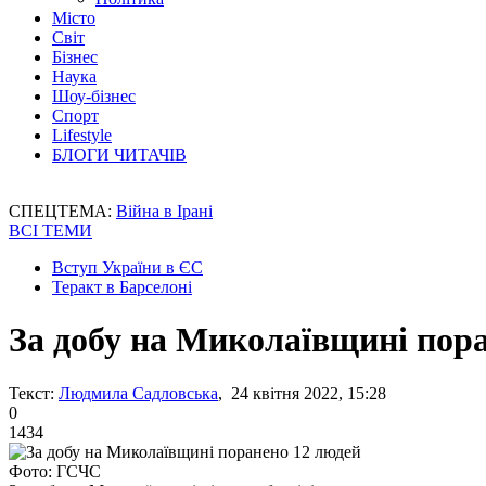
Місто
Світ
Бізнес
Наука
Шоу-бізнес
Спорт
Lifestyle
БЛОГИ ЧИТАЧІВ
СПЕЦТЕМА:
Війна в Ірані
ВСІ ТЕМИ
Вступ України в ЄС
Теракт в Барселоні
За добу на Миколаївщині пор
Текст:
Людмила Садловська
, 24 квітня 2022, 15:28
0
1434
Фото: ГСЧС