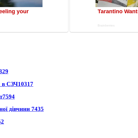
329
 в СЗЧ
10317
т
7594
ної дівчини
7435
52