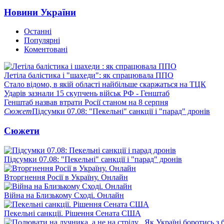
Новини України
Останні
Популярні
Коментовані
Летіла балістика і "шахеди": як спрацювала ППО
Стало відомо, в якій області найбільше скаржаться на ТЦК
Ударів зазнали 15 скупчень військ РФ - Генштаб
Генштаб назвав втрати Росії станом на 8 серпня
Сюжет
Підсумки 07.08: "Пекельні" санкції і "парад" дронів
Сюжети
Підсумки 07.08: "Пекельні" санкції і "парад" дронів
Вторгнення Росії в Україну. Онлайн
Війна на Близькому Сході. Онлайн
Пекельні санкції. Рішення Сената США