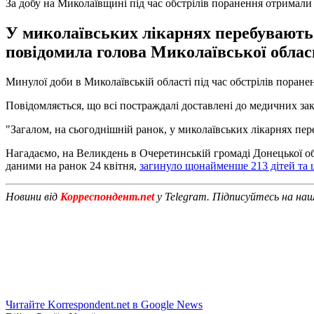
За добу на Миколаївщині під час обстрілів поранення отримали
У миколаївських лікарнях перебувають 
повідомила голова Миколаївської облас
Минулої доби в Миколаївській області під час обстрілів поране
Повідомляється, що всі постраждалі доставлені до медичних за
"Загалом, на сьогоднішній ранок, у миколаївських лікарнях пер
Нагадаємо, на Великдень в Очеретинській громаді Донецької о
даними на ранок 24 квітня,
загинуло щонайменше 213 дітей та
Новини від
Корреспондент.net
у Telegram. Підписуйтесь на на
Читайте Korrespondent.net в Google News