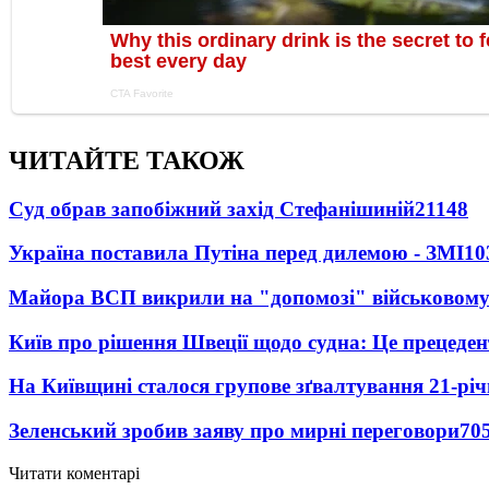
ЧИТАЙТЕ ТАКОЖ
Суд обрав запобіжний захід Стефанішиній
21148
Україна поставила Путіна перед дилемою - ЗМІ
10
Майора ВСП викрили на "допомозі" військовому
Київ про рішення Швеції щодо судна: Це прецеден
На Київщині сталося групове зґвалтування 21-річ
Зеленський зробив заяву про мирні переговори
70
Читати коментарі