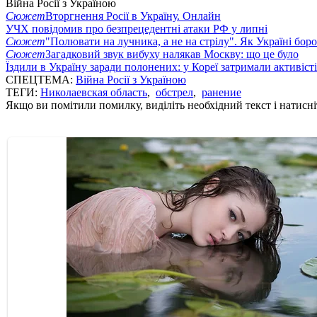
Війна Росії з Україною
Сюжет
Вторгнення Росії в Україну. Онлайн
УЧХ повідомив про безпрецедентні атаки РФ у липні
Сюжет
"Полювати на лучника, а не на стрілу". Як Україні бор
Сюжет
Загадковий звук вибуху налякав Москву: що це було
Їздили в Україну заради полонених: у Кореї затримали активіст
СПЕЦТЕМА:
Війна Росії з Україною
ТЕГИ:
Николаевская область
,
обстрел
,
ранение
Якщо ви помітили помилку, виділіть необхідний текст і натисніт