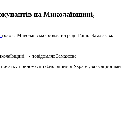
 окупантів на Миколаївщині,
а
голова Миколаївської обласної ради Ганна Замазєєва.
колаївщині", - повідомляє Замазєєва.
З початку повномасштабної війни в Україні, за офіційними