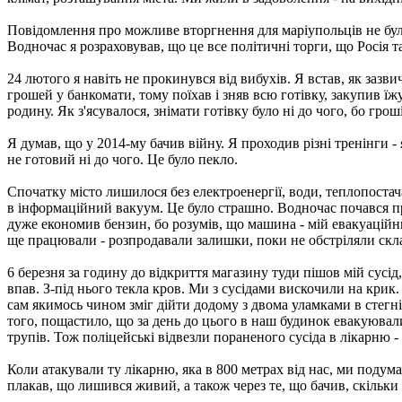
Повідомлення про можливе вторгнення для маріупольців не були
Водночас я розраховував, що це все політичні торги, що Росія 
24 лютого я навіть не прокинувся від вибухів. Я встав, як зазв
грошей у банкомати, тому поїхав і зняв всю готівку, закупив їжу
родину. Як з'ясувалося, знімати готівку було ні до чого, бо грош
Я думав, що у 2014-му бачив війну. Я проходив різні тренінги - 
не готовий ні до чого. Це було пекло.
Спочатку місто лишилося без електроенергії, води, теплопостач
в інформаційний вакуум. Це було страшно. Водночас почався пр
дуже економив бензин, бо розумів, що машина - мій евакуаційн
ще працювали - розпродавали залишки, поки не обстріляли склади
6 березня за годину до відкриття магазину туди пішов мій сусід,
впав. З-під нього текла кров. Ми з сусідами вискочили на крик. 
сам якимось чином зміг дійти додому з двома уламками в стегн
того, пощастило, що за день до цього в наш будинок евакуювали
трупів. Тож поліцейські відвезли пораненого сусіда в лікарню 
Коли атакували ту лікарню, яка в 800 метрах від нас, ми подума
плакав, що лишився живий, а також через те, що бачив, скільки