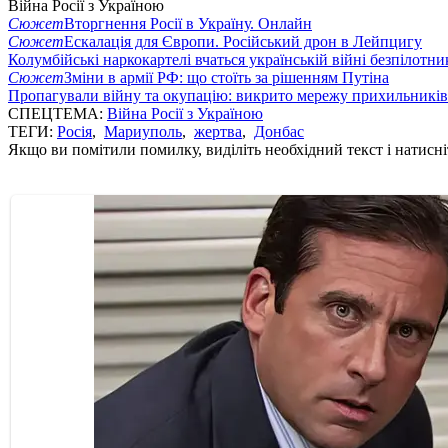
Війна Росії з Україною
Сюжет
Вторгнення Росії в Україну. Онлайн
Сюжет
Ескалація для Європи. Російський дрон в Лейпцигу
Колумбійські наркокартелі вчаться українській війні безпілотни
Сюжет
Зміни в армії РФ: що стоїть за рішенням Путіна
Пропагували війну та окупацію: викрито мережу прихильникі
СПЕЦТЕМА:
Війна Росії з Україною
ТЕГИ:
Росія
,
Мариуполь
,
жертва
,
Донбас
Якщо ви помітили помилку, виділіть необхідний текст і натисніт