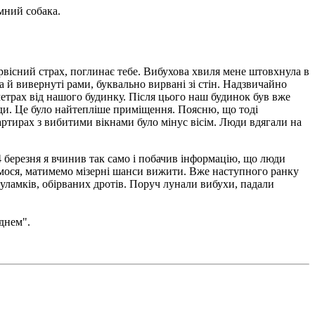
омний собака.
первісний страх, поглинає тебе. Вибухова хвиля мене штовхнула в
 а й вивернуті рами, буквально вирвані зі стін. Надзвичайно
 метрах від нашого будинку. Після цього наш будинок був вже
люди. Це було найтепліше приміщення. Поясню, що тоді
вартирах з вибитими вікнами було мінус вісім. Люди вдягали на
14 березня я вчинив так само і побачив інформацію, що люди
имося, матимемо мізерні шанси вижити. Вже наступного ранку
 уламків, обірваних дротів. Поруч лунали вибухи, падали
 днем".