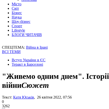
Місто
Світ
Бізнес
Наука
Шоу-бізнес
Спорт
Lifestyle
БЛОГИ ЧИТАЧІВ
СПЕЦТЕМА:
Війна в Ірані
ВСІ ТЕМИ
Вступ України в ЄС
Теракт в Барселоні
"Живемо одним днем". Історії 
війни
Сюжет
Текст:
Катя Юськів
, 26 квітня 2022, 07:56
0
3262