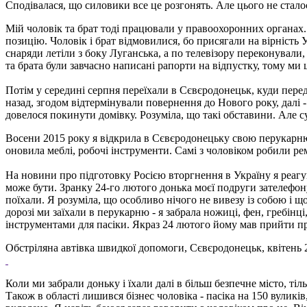
Сподівалася, що силовики все це розгонять. Але цього не стало
Мій чоловік та брат тоді працювали у правоохоронних органах.
позицію. Чоловік і брат відмовилися, бо присягали на вірність 
снаряди летіли з боку Луганська, а по телевізору переконували, 
та брата були завчасно написані рапорти на відпустку, тому ми 
Потім у середині серпня переїхали в Сєвєродонецьк, куди перед
назад, згодом відтермінували повернення до Нового року, далі -
довелося покинути домівку. Розуміла, що такі обставини. Але су
Восени 2015 року я відкрила в Сєвєродонецьку свою перукарню,
оновила меблі, робочі інструменти. Самі з чоловіком робили рем
На новини про підготовку Росією вторгнення в Україну я реагу
може бути. Зранку 24-го лютого донька моєї подруги зателефону
поїхали. Я розуміла, що особливо нічого не вивезу із собою і щ
дорозі ми заїхали в перукарню - я забрала ножиці, фен, гребін
інструментами для пасіки. Якраз 24 лютого йому мав прийти при
Обстріляна автівка швидкої допомоги, Сєвєродонецьк, квітень 
Коли ми забрали доньку і їхали далі в більш безпечне місто, ті
Також в області лишився бізнес чоловіка - пасіка на 150 вуликі