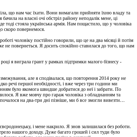
міла, що нам час їхати. Вони вимагали прийняти їхню владу та
 бачила на власні очі обстріл району неподалік мене, ці
 де тоді стояла українська армія. Нам пощастило, що у чоловіка
що скоро повернемося.
роботі чоловіку постійно говорили, що це на два місяці й потім
же не повернеться. Я досить спокійно ставилася до того, що нам
оці я виграла грант у рамках підтримки малого бізнесу -
озмежування, але я сподівалася, що повторення 2014 року не
ко речі першої необхідності, і вже через три години ми
анням було якомога швидше добратися до неї і забрати. По
ишилося. Я вже мовчу про гараж чоловіка з обладнанням та
почалося на два-три дні пізніше, ми б все змогли вивезти…
Сєвєродонецьку, і мене накрило. Я знов залишилася без роботи.
жерело нашого доходу. Дуже багато грошей і сил туди було