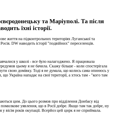
Сєвєродонецьку та Маріуполі. Та після
одить їхні історії.
нове життя на підконтрольних територіях Луганської та
а Росія. DW наводить історії "подвійних" переселенців.
навчалися у школі - все було налагоджено. Я працювала
ередумов цьому я не бачила. Скажу більше - коли спостерігала
кинути свою домівку. Тоді я не думала, що колись сама опинюсь у
 що Україна нападає на свої території, а хтось там - "кого там
шаються цим. До цього розмов про відділення Донбасу від
ло помилкове уявлення, що в Росії добре. Якщо там так добре, ну
я у вісім років окупації. Всерйоз цей цирк я не сприймала.