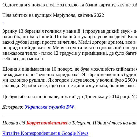
Одного дня я поїхав в офіс за водою та бачив картину, яку не заб
Тіла вбитих на вулицях Маріуполя, квітень 2022
Зранку 13 березня я голився у ванній, і пролунав дикий звук - 
один бік, потім в інший. Потім цей звук пролунав ще двічі. Кол
важкі дубові двері просто вилетіли. Меблі догори дриґом, все 
непридатний до життя. Ми всі спустилися на цокольний поверх і
вважалося тепло - плюс 12 градусів у приміщенні, де було багат
себе все, що можна.
Щодня я піднімався на 10 поверх, де була можливість спіймати 
виїжджають по "зелених коридорах". Я зібрав мешканців будин
ми колоною рушили. Як згодом з'ясувалося, у колоні було 2500 
снаряди. Я робив все, щоб син не дивився у вікна, бо повсюди 
Це було абсолютно інакше, ніж виїзд з Донецька у 2014 році. У
Джерело:
Укранська служба DW
Новини від
Корреспондент.net
в Telegram. Підписуйтесь на на
Читайте Korrespondent.net в Google News