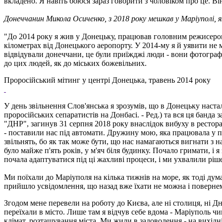
вкладено. Я навіть боюся зараз говорити з чоловіком про це. Ві
Донеччанин Микола Осиченко, з 2018 року мешкав у Маріуполі, як
"До 2014 року я жив у Донецьку, працював головним режисером 
кілометрах від Донецького аеропорту. У 2014-му я й уявити не 
відвідували донеччани, це були приїжджі люди - вони фотографу
до цих людей, як до міських божевільних.
Проросійський мітинг у центрі Донецька, травень 2014 року
У день звільнення Слов'янська я зрозумів, що в Донецьку настал
проросійських сепаратистів на Донбасі. - Ред.) та вся ця банд
"ДНР", загинув 31 серпня 2018 року внаслідок вибуху в ресторан
- поставили нас під автомати. Дружину мою, яка працювала у по
звільнять, бо як так може бути, що нас намагаються вигнати з 
було майже п'ять років, у м'яч біля будинку. Почало гримати, і 
почала адаптуватися під ці жахливі процеси, і ми ухвалили ріше
Ми поїхали до Маріуполя на кілька тижнів на море, як тоді дум
прийшло усвідомлення, що назад вже їхати не можна і повернем
Згодом мене перевели на роботу до Києва, але ні столиця, ні Д
переїхали в місто. Лише там я відчув себе вдома - Маріуполь 
клімат, розташування міста. Ми жили в задоволення - на вихідні