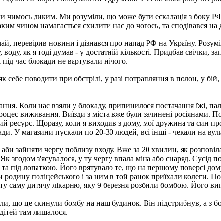
 чимось диким. Ми розуміли, що може бути ескалація з боку РФ,
таким чином намагається схилити нас до чогось, та сподівався на
ичай, перевірив новини і дізнався про напад РФ на Україну. Розу
, воду, як я тоді думав - у достатній кількості. Придбав свічки, 
і під час блокади не вартували нічого.
як себе поводити при обстрілі, у разі потрапляння в полон, у бій,
ання. Коли нас взяли у блокаду, припинилося постачання їжі, па
оцес виживання. Виїзди з міста вже були зачинені росіянами. П
ий ресурс. Щоразу, коли я виходив з дому, мої дружина та син п
. У магазини пускали по 20-30 людей, всі інші - чекали на вулиц
 аби зайняти чергу поблизу входу. Вже за 20 хвилин, як розповіла
Як згодом з'ясувалося, у ту чергу впала міна або снаряд. Сусід п
і та під лопаткою. Його врятувало те, що на першому поверсі до
 родину поліцейського і за ним в той ранок приїхали колеги. По
- ту саму дитячу лікарню, яку 9 березня розбили бомбою. Його вип
ли, що це скинули бомбу на наш будинок. Він підстрибнув, а з бо
 дітей там лишалося.