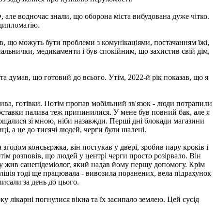
 але водночас знали, що оборона міста вибудована дуже чітко.
 дипломатію.
мів, що можуть бути проблеми з комунікаціями, постачанням їжі,
запальнички, медикаменти і був спокійним, що захистив свій дім,
 та думав, що готовий до всього. Утім, 2022-й рік показав, що я
лива, готівки. Потім пропав мобільний зв'язок - люди потрапили
оставки палива теж припинилися. У мене був повний бак, але я
рощалися зі мною, ніби назавжди. Перші дні блокади магазини
і, а це до тисячі людей, черги були шалені.
 згодом консьєржка, він постукав у двері, зробив пару кроків і
отім розповів, що людей у центрі черги просто розірвало. Він
му жив санепідеміолог, який надав йому першу допомогу. Крім
ліція тоді ще працювала - вивозила поранених, вела підрахунок
исали за день до цього.
ку лікарні погнулися вікна та їх засипало землею. Цей сусід