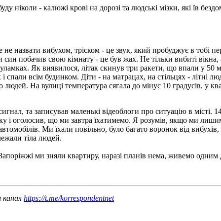
уду ніколи - калюжі крові на дорозі та людські мізки, які їв безд
це не назвати вибухом, тріском - це звук, який пробуджує в тобі 
и син побачив свою кімнату - це був жах. Не тільки вибиті вікна,
в уламках. Як виявилося, літак скинув три ракети, що впали у 50
 спали всім будинком. Діти - на матрацах, на стільцях - літні 
о людей. На вулиці температура сягала до мінус 10 градусів, у к
сигнал, та записував маленькі відеоблоги про ситуацію в місті. 
ку і оголосив, що ми завтра їхатимемо. Я розумів, якщо ми лиш
автомобілів. Ми їхали повільно, було багато воронок від вибухів,
лежали тіла людей.
 Запоріжжі ми зняли квартиру, наразі планів нема, живемо одним
ш канал
https://t.me/korrespondentnet