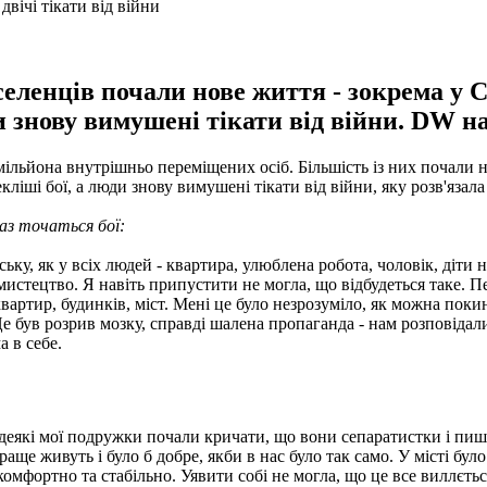
селенців почали нове життя - зокрема у 
знову вимушені тікати від війни. DW нав
 мільйона внутрішньо переміщених осіб. Більшість із них почали 
кліші бої, а люди знову вимушені тікати від війни, яку розв'язал
раз точаться бої:
ку, як у всіх людей - квартира, улюблена робота, чоловік, діти 
 мистецтво. Я навіть припустити не могла, що відбудеться таке. П
їх квартир, будинків, міст. Мені це було незрозуміло, як можна по
Це був розрив мозку, справді шалена пропаганда - нам розповідали,
а в себе.
) деякі мої подружки почали кричати, що вони сепаратистки і пи
раще живуть і було б добре, якби в нас було так само. У місті бу
комфортно та стабільно. Уявити собі не могла, що це все виллєтьс