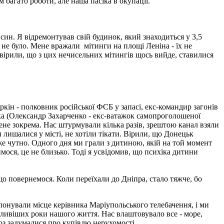
 багато роботи, але наша пасіка в окупації.
ин. Я відремонтував свій будинок, який знаходиться у 3,5
в не було. Мене вражали мітинги на площі Леніна - їх не
 вірили, що з цих нечисельних мітингів щось вийде, ставилися
ркін - полковник російської ФСБ у запасі, екс-командир загонів
нка (Олександр Захарченко - екс-ватажок самопроголошеної
мене зокрема. Нас штурмували кілька разів, зрештою канал взяли
 лишалися у місті, не хотіли тікати. Вірили, що Донецьк
уже чутно. Одного дня ми грали з дитиною, якій на той момент
имося, це не близько. Тоді я усвідомив, що психіка дитини
що повернемося. Коли переїхали до Дніпра, стало тяжче, бо
опонували місце керівника Маріупольського телебачення, і ми
сливіших роки нашого життя. Нас влаштовувало все - море,
йоз задумалися про купівлю нерухомості.