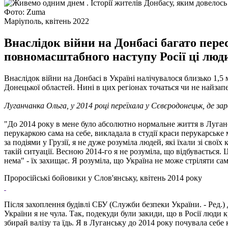
Фото: Zuma
Маріуполь, квітень 2022
Внаслідок війни на Донбасі багато пере
повномасштабного наступу Росії ці люди 
Внаслідок війни на Донбасі в Україні налічувалося близько 1,5
Донецької областей. Нині в цих регіонах точаться чи не найзапе
Луганчанка Ольга, у 2014 році переїхала у Сєвєродонецьк, де за
"До 2014 року в мене було абсолютно нормальне життя в Лугансь
перукаркою сама на себе, викладала в студії краси перукарське
за подіями у Грузії, я не дуже розуміла людей, які їхали зі сво
такій ситуації. Весною 2014-го я не розуміла, що відбувається. 
нема" - їх захищає. Я розуміла, що Україна не може стріляти сам
Проросійські бойовики у Слов'янську, квітень 2014 року
Після захоплення будівлі СБУ (Служби безпеки України. - Ред.
України я не чула. Так, подекуди були закиди, що в Росії люди к
збирай валізу та їдь. Я в Луганську до 2014 року почувала себе 