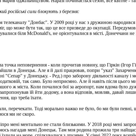
н марив бджільництвом. Наразі починається сезон, все квітне - там
ий російські сили блокують з березня:
телеканалу "Донбас". У 2009 році у нас з дружиною народився с
міг, що може бути так, що це все призведе до окупації. Передумо
валися біля McDonald's, не орієнтувалися в місті. Донеччани не
а точка неповернення - коли прочитав новину, що Гіркін (Ігор Гі
а зайшли в Донецьк. Але я й далі працював, попри "указ" Захарче
і "Сепар" у Донецьку. - Ред.) про заборону діяльності каналу і 
датковій, так само. Було неприємно. Але й навіть після цього ми
нашого ж міста. Коли почалися бої за аеропорт, нам вдома було д
я запропонував їй йти додому, а вона відповів, мовляв, давай лиш
ння, що треба їхати.
али, перечекати. Тоді морально важко не було, бо ми були певні, 
ося ми не скоро.
ніпро мені ментально не стали близькими. У 2018 році мені запр
чимось нагадав мені Донецьк. Там моя родина прожила три найща
 їздили на море, спілкувалися з друзями. У січні 2022 року всер