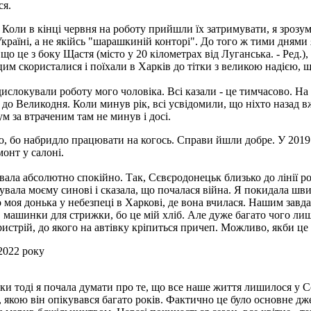
ся.
 Коли в кінці червня на роботу прийшли їх затримувати, я зрозу
Україні, а не якійсь "шарашкиній конторі". До того ж тими днями я
що це з боку Щастя (місто у 20 кілометрах від Луганська. - Ред.),
цим скористалися і поїхали в Харків до тітки з великою надією, 
ислокували роботу мого чоловіка. Всі казали - це тимчасово. На 
 до Великодня. Коли минув рік, всі усвідомили, що ніхто назад в
м за втраченим там не минув і досі.
 бо набридло працювати на когось. Справи йшли добре. У 2019 р
онт у салоні.
вала абсолютно спокійно. Так, Сєвєродонецьк близько до лінії р
вала моєму синові і сказала, що почалася війна. Я покидала швид
о моя донька у небезпеці в Харкові, де вона вчилася. Нашим завд
ці, машинки для стрижки, бо це мій хліб. Але дуже багато чого л
стрій, до якого на автівку кріпиться причеп. Можливо, якби це 
2022 року
льки тоді я почала думати про те, що все наше життя лишилося у 
в, якою він опікувався багато років. Фактично це було основне д