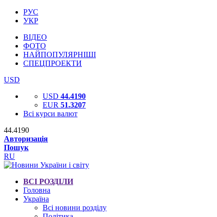
РУС
УКР
ВІДЕО
ФОТО
НАЙПОПУЛЯРНІШІ
СПЕЦПРОЕКТИ
USD
USD
44.4190
EUR
51.3207
Всі курси валют
44.4190
Авторизація
Пошук
RU
ВСІ РОЗДІЛИ
Головна
Україна
Всі новини розділу
Політика