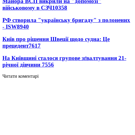
Майора ВСП викрили на "допомозі"
військовому в СЗЧ
10358
РФ створила "українську бригаду" з полонених
- ISW
8940
Київ про рішення Швеції щодо судна: Це
прецедент
7617
На Київщині сталося групове зґвалтування 21-
річної дівчини
7556
Читати коментарі