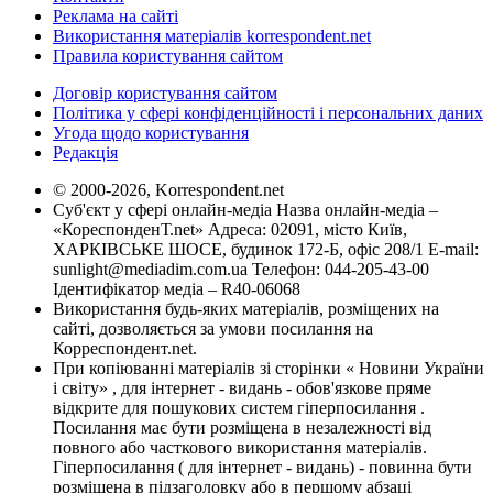
Реклама на сайті
Використання матеріалів korrespondent.net
Правила користування сайтом
Договір користування сайтом
Політика у сфері конфіденційності і персональних даних
Угода щодо користування
Редакція
© 2000-2026, Korrespondent.net
Суб'єкт у сфері онлайн-медіа Назва онлайн-медіа –
«КореспонденТ.net» Адреса: 02091, місто Київ,
ХАРКІВСЬКЕ ШОСЕ, будинок 172-Б, офіс 208/1 E-mail:
sunlight@mediadim.com.ua
Телефон: 044-205-43-00
Ідентифікатор медіа – R40-06068
Використання будь-яких матеріалів, розміщених на
сайті, дозволяється за умови посилання на
Корреспондент.net.
При копіюванні матеріалів зі сторінки « Новини України
і світу» , для інтернет - видань - обов'язкове пряме
відкрите для пошукових систем гіперпосилання .
Посилання має бути розміщена в незалежності від
повного або часткового використання матеріалів.
Гіперпосилання ( для інтернет - видань) - повинна бути
розміщена в підзаголовку або в першому абзаці