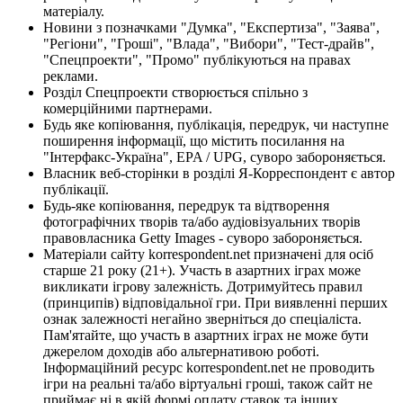
матеріалу.
Новини з позначками "Думка", "Експертиза", "Заява",
"Регіони", "Гроші", "Влада", "Вибори", "Тест-драйв",
"Спецпроекти", "Промо" публікуються на правах
реклами.
Розділ Спецпроекти створюється спільно з
комерційними партнерами.
Будь яке копіювання, публікація, передрук, чи наступне
поширення інформації, що містить посилання на
"Інтерфакс-Україна", EPA / UPG, суворо забороняється.
Власник веб-сторінки в розділі Я-Корреспондент є автор
публікації.
Будь-яке копіювання, передрук та відтворення
фотографічних творів та/або аудіовізуальних творів
правовласника Getty Images - суворо забороняється.
Матеріали сайту korrespondent.net призначені для осіб
старше 21 року (21+). Участь в азартних іграх може
викликати ігрову залежність. Дотримуйтесь правил
(принципів) відповідальної гри. При виявленні перших
ознак залежності негайно зверніться до спеціаліста.
Пам'ятайте, що участь в азартних іграх не може бути
джерелом доходів або альтернативою роботі.
Інформаційний ресурс korrespondent.net не проводить
ігри на реальні та/або віртуальні гроші, також сайт не
приймає ні в якій формі оплату ставок та інших