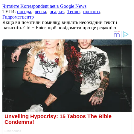
Читайте Korrespondent.net в Google News
ТЕГИ:
погода
,
весна
,
осадки
,
Тепло
,
прогноз
,
Гидрометцентр
Якщо ви помітили помилку, виділіть необхідний текст і
натисніть Ctrl + Enter, щоб повідомити про це редакцію.