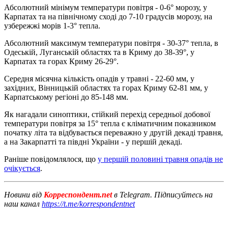
Абсолютний мінімум температури повітря - 0-6° морозу, у
Карпатах та на північному сході до 7-10 градусів морозу, на
узбережжі морів 1-3° тепла.
Абсолютний максимум температури повітря - 30-37° тепла, в
Одеській, Луганській областях та в Криму до 38-39°, у
Карпатах та горах Криму 26-29°.
Середня місячна кількість опадів у травні - 22-60 мм, у
західних, Вінницькій областях та горах Криму 62-81 мм, у
Карпатському регіоні до 85-148 мм.
Як нагадали синоптики, стійкий перехід середньої добової
температури повітря за 15° тепла є кліматичним показником
початку літа та відбувається переважно у другій декаді травня,
а на Закарпатті та півдні України - у першій декаді.
Раніше повідомлялося, що
у першій половині травня опадів не
очікується
.
Новини від
Корреспондент.net
в Telegram. Підписуйтесь на
наш канал
https://t.me/korrespondentnet