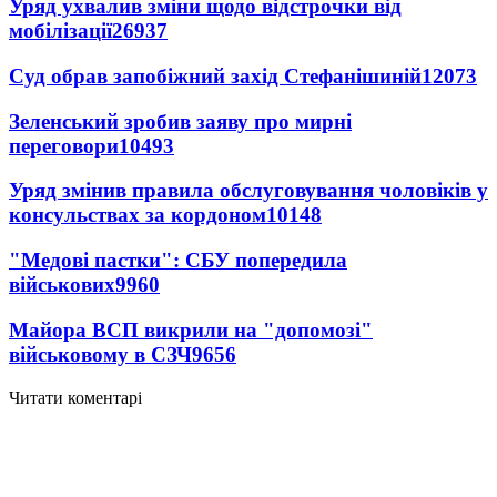
Уряд ухвалив зміни щодо відстрочки від
мобілізації
26937
Суд обрав запобіжний захід Стефанішиній
12073
Зеленський зробив заяву про мирні
переговори
10493
Уряд змінив правила обслуговування чоловіків у
консульствах за кордоном
10148
"Медові пастки": СБУ попередила
військових
9960
Майора ВСП викрили на "допомозі"
військовому в СЗЧ
9656
Читати коментарі