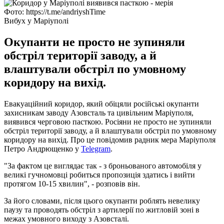
Фото: https://t.me/andriyshTime
Вибух у Маріуполі
Окупанти не просто не зупиняли
обстріл території заводу, а й
влаштували обстріл по умовному
коридору на вихід.
Евакуаційний коридор, який обіцяли російські окупанти
захисникам заводу Азовсталь та цивільним Маріуполя,
виявився черговою пасткою. Росіяни не просто не зупиняли
обстріл території заводу, а й влаштували обстріл по умовному
коридору на вихід. Про це повідомив радник мера Маріуполя
Петро Андрющенко у
Telegram
.
"За фактом це виглядає так - з броньованого автомобіля у
великі гучномовці робиться пропозиція здатись і вийти
протягом 10-15 хвилин", - розповів він.
За його словами, після цього окупанти роблять невелику
паузу та проводять обстріл з артилерії по житловій зоні в
межах умовного виходу з Азовсталі.