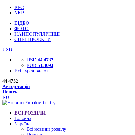
РУС
УКР
ВІДЕО
ФОТО
НАЙПОПУЛЯРНІШІ
СПЕЦПРОЕКТИ
USD
USD
44.4732
EUR
51.3093
Всі курси валют
44.4732
Авторизація
Пошук
RU
ВСІ РОЗДІЛИ
Головна
Україна
Всі новини розділу
Політика