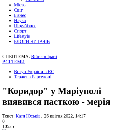
Місто
Світ
Бізнес
Наука
Шоу-бізнес
Спорт
Lifestyle
БЛОГИ ЧИТАЧІВ
СПЕЦТЕМА:
Війна в Ірані
ВСІ ТЕМИ
Вступ України в ЄС
Теракт в Барселоні
"Коридор" у Маріуполі
виявився пасткою - мерія
Текст:
Катя Юськів
, 26 квітня 2022, 14:17
0
10525