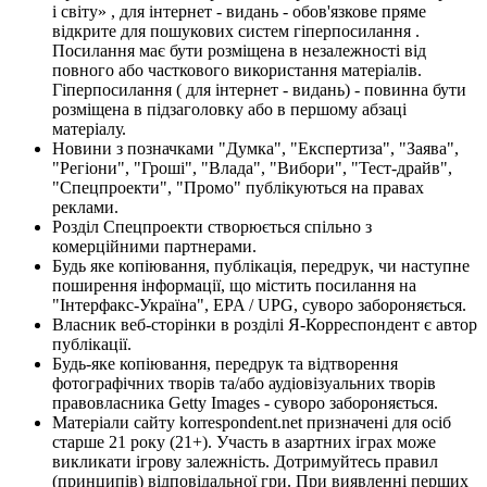
і світу» , для інтернет - видань - обов'язкове пряме
відкрите для пошукових систем гіперпосилання .
Посилання має бути розміщена в незалежності від
повного або часткового використання матеріалів.
Гіперпосилання ( для інтернет - видань) - повинна бути
розміщена в підзаголовку або в першому абзаці
матеріалу.
Новини з позначками "Думка", "Експертиза", "Заява",
"Регіони", "Гроші", "Влада", "Вибори", "Тест-драйв",
"Спецпроекти", "Промо" публікуються на правах
реклами.
Розділ Спецпроекти створюється спільно з
комерційними партнерами.
Будь яке копіювання, публікація, передрук, чи наступне
поширення інформації, що містить посилання на
"Інтерфакс-Україна", EPA / UPG, суворо забороняється.
Власник веб-сторінки в розділі Я-Корреспондент є автор
публікації.
Будь-яке копіювання, передрук та відтворення
фотографічних творів та/або аудіовізуальних творів
правовласника Getty Images - суворо забороняється.
Матеріали сайту korrespondent.net призначені для осіб
старше 21 року (21+). Участь в азартних іграх може
викликати ігрову залежність. Дотримуйтесь правил
(принципів) відповідальної гри. При виявленні перших