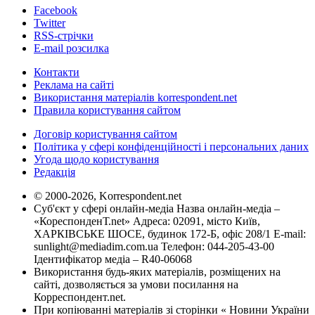
Facebook
Twitter
RSS-стрічки
E-mail розсилка
Контакти
Реклама на сайті
Використання матеріалів korrespondent.net
Правила користування сайтом
Договір користування сайтом
Політика у сфері конфіденційності і персональних даних
Угода щодо користування
Редакція
© 2000-2026, Korrespondent.net
Суб'єкт у сфері онлайн-медіа Назва онлайн-медіа –
«КореспонденТ.net» Адреса: 02091, місто Київ,
ХАРКІВСЬКЕ ШОСЕ, будинок 172-Б, офіс 208/1 E-mail:
sunlight@mediadim.com.ua
Телефон: 044-205-43-00
Ідентифікатор медіа – R40-06068
Використання будь-яких матеріалів, розміщених на
сайті, дозволяється за умови посилання на
Корреспондент.net.
При копіюванні матеріалів зі сторінки « Новини України