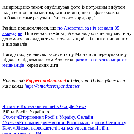
Андрющенко також опублікував фото із потужним вибухом
над зруйнованим містом, зазначивши, що на фото можна
побачити саме результат "зеленого коридору".
Раніше повідомлялося, що
по Азовсталі за ніч завдали 35
авіаударів
. Військовослужбовці Азова надають першу медичну
допомогу і докладають усіх зусиль, щоб звільнити цивільних
з-під завалів.
Нагадаємо, українські захисники у Маріуполі перебувають у
підвалах під комплексом Азовсталі
разом із тисячею мирних
мешканців
, серед яких діти.
Новини від
Корреспондент.net
в Telegram. Підписуйтесь на
наш канал
https://t.me/korrespondentnet
Читайте Korrespondent.net в Google News
Війна Росії з Україною
Сюжет
Вторгнення Росії в Україну. Онлайн
Сюжет
Ескалація для Європи. Російський дрон в Лейпцигу
Колумбійські наркокартелі вчаться українській війні
безпілотників - ЗМІ