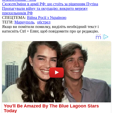
Сюжет
Зміни в армії РФ: що стоїть за рішенням Путіна
Пропагували війну та окупацію: викрито мережу
прихильників РФ
СПЕЦТЕМА:
Війна Росії з Україною
ТЕГИ:
Мариуполь
,
обстрел
Якщо ви помітили помилку, виділіть необхідний текст і
натисніть Ctrl + Enter, щоб повідомити про це редакцію.