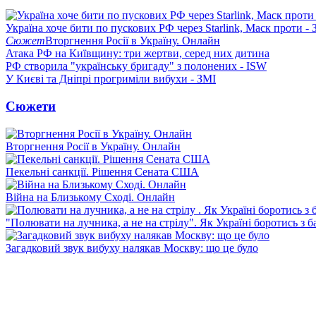
Україна хоче бити по пускових РФ через Starlink, Маск проти - 
Сюжет
Вторгнення Росії в Україну. Онлайн
Атака РФ на Київщину: три жертви, серед них дитина
РФ створила "українську бригаду" з полонених - ISW
У Києві та Дніпрі прогриміли вибухи - ЗМІ
Сюжети
Вторгнення Росії в Україну. Онлайн
Пекельні санкції. Рішення Сената США
Війна на Близькому Сході. Онлайн
"Полювати на лучника, а не на стрілу". Як Україні боротись з 
Загадковий звук вибуху налякав Москву: що це було