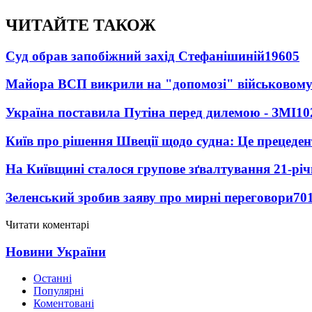
ЧИТАЙТЕ ТАКОЖ
Суд обрав запобіжний захід Стефанішиній
19605
Майора ВСП викрили на "допомозі" військовому
Україна поставила Путіна перед дилемою - ЗМІ
10
Київ про рішення Швеції щодо судна: Це прецеден
На Київщині сталося групове зґвалтування 21-річ
Зеленський зробив заяву про мирні переговори
70
Читати коментарі
Новини України
Останні
Популярні
Коментовані