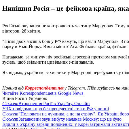
Нинішня Росія – це фейкова країна, яка
Російські окупанти не контролюють частину Маріуполя. Тому в
вівторок, 26 квітня.
"Після двох місяців боїв у РФ кажуть, що взяли Маріуполь. З п
парку в Нью-Йорку. Взяли місто? Ага. Фейкова країна, фейкові п
Нагадаємо, за минулу ніч російські агресори протягом минулої
зусиль, щоб звільнити цивільних з-під завалів.
Як відомо, українські захисники у Маріуполі перебувають у пі
Новини від
Корреспондент.net
у Telegram. Підписуйтесь на на
Читайте Korrespondent.net в Google News
Війна Росії з Україною
Сюжет
Вторгнення Росії в Україну. Онлайн
УЧХ повідомив про безпрецедентні атаки РФ у липні
Сюжет
"Полювати на лучника, а не на стрілу". Як Україні бор
Сюжет
Загадковий звук вибуху налякав Москву: що це було
Їздили в Україну заради полонених: у Кореї затримали активіст