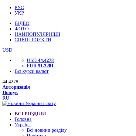
РУС
УКР
ВІДЕО
ФОТО
НАЙПОПУЛЯРНІШІ
СПЕЦПРОЕКТИ
USD
USD
44.4278
EUR
51.3281
Всі курси валют
44.4278
Авторизація
Пошук
RU
ВСІ РОЗДІЛИ
Головна
Україна
Всі новини розділу
Політика