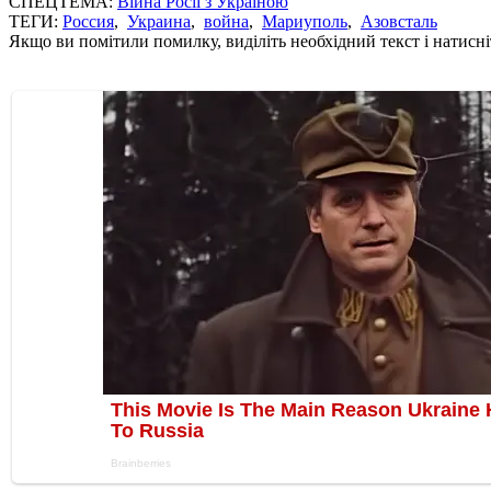
СПЕЦТЕМА:
Війна Росії з Україною
ТЕГИ:
Россия
,
Украина
,
война
,
Мариуполь
,
Азовсталь
Якщо ви помітили помилку, виділіть необхідний текст і натисніт