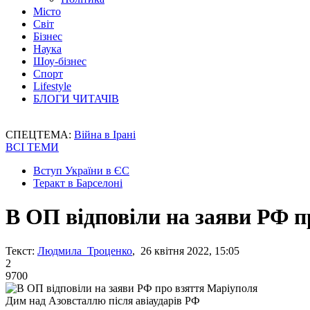
Місто
Світ
Бізнес
Наука
Шоу-бізнес
Спорт
Lifestyle
БЛОГИ ЧИТАЧІВ
СПЕЦТЕМА:
Війна в Ірані
ВСІ ТЕМИ
Вступ України в ЄС
Теракт в Барселоні
В ОП відповіли на заяви РФ 
Текст:
Людмила Троценко
, 26 квітня 2022, 15:05
2
9700
Дим над Азовсталлю після авіаударів РФ