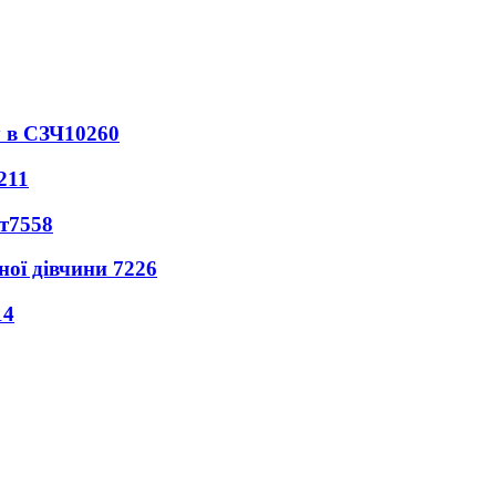
 в СЗЧ
10260
211
т
7558
ної дівчини
7226
14