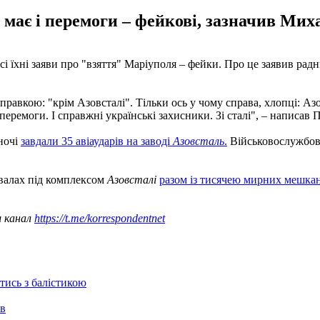
 має і перемоги – фейкові, зазначив Ми
сі їхні заяви про "взяття" Маріуполя – фейки. Про це заявив ра
оправкою: "крім Азовсталі". Тільки ось у чому справа, хлопці: А
еремоги. І справжні українські захисники. Зі сталі", – написав 
 ночі
завдали 35 авіаударів на заводі
Азовсталь
.
Військовослужбо
двалах під комплексом
Азовсталі
разом із тисячею мирних мешка
ш канал
https://t.me/korrespondentnet
отись з балістикою
ів