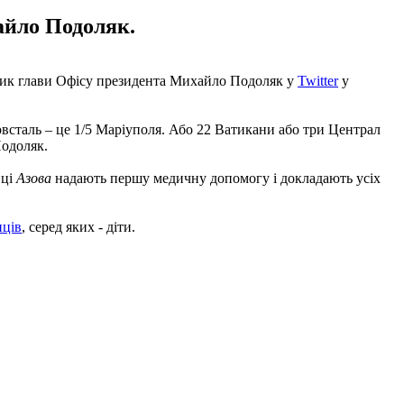
хайло Подоляк.
дник глави Офісу президента Михайло Подоляк у
Twitter
у
зовсталь – це 1/5 Маріуполя. Або 22 Ватикани або три Централ
Подоляк.
вці
Азова
надають першу медичну допомогу і докладають усіх
нців
, серед яких - діти.