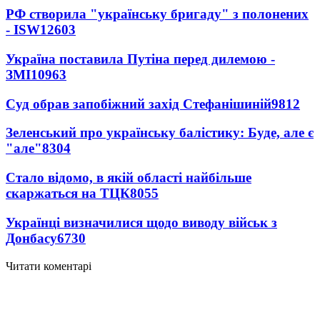
РФ створила "українську бригаду" з полонених
- ISW
12603
Україна поставила Путіна перед дилемою -
ЗМІ
10963
Суд обрав запобіжний захід Стефанішиній
9812
Зеленський про українську балістику: Буде, але є
"але"
8304
Стало відомо, в якій області найбільше
скаржаться на ТЦК
8055
Українці визначилися щодо виводу військ з
Донбасу
6730
Читати коментарі