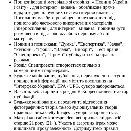
При копіюванні матеріалів зі сторінки « Новини України
і світу» , для інтернет - видань - обов'язкове пряме
відкрите для пошукових систем гіперпосилання .
Посилання має бути розміщена в незалежності від
повного або часткового використання матеріалів.
Гіперпосилання ( для інтернет - видань) - повинна бути
розміщена в підзаголовку або в першому абзаці
матеріалу.
Новини з позначками "Думка", "Експертиза", "Заява",
"Регіони", "Гроші", "Влада", "Вибори", "Тест-драйв",
"Спецпроекти", "Промо" публікуються на правах
реклами.
Розділ Спецпроекти створюється спільно з
комерційними партнерами.
Будь яке копіювання, публікація, передрук, чи наступне
поширення інформації, що містить посилання на
"Інтерфакс-Україна", EPA / UPG, суворо забороняється.
Власник веб-сторінки в розділі Я-Корреспондент є автор
публікації.
Будь-яке копіювання, передрук та відтворення
фотографічних творів та/або аудіовізуальних творів
правовласника Getty Images - суворо забороняється.
Матеріали сайту korrespondent.net призначені для осіб
старше 21 року (21+). Участь в азартних іграх може
викликати ігрову залежність. Дотримуйтесь правил