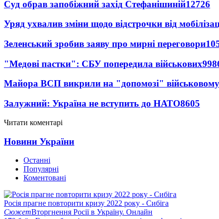
Суд обрав запобіжний захід Стефанішиній
12726
Уряд ухвалив зміни щодо відстрочки від мобілізац
Зеленський зробив заяву про мирні переговори
10
"Медові пастки": СБУ попередила військових
998
Майора ВСП викрили на "допомозі" військовому
Залужний: Україна не вступить до НАТО
8605
Читати коментарі
Новини України
Останні
Популярні
Коментовані
Росія прагне повторити кризу 2022 року - Сибіга
Сюжет
Вторгнення Росії в Україну. Онлайн