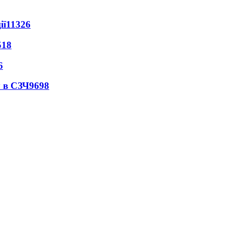
ії
11326
518
6
 в СЗЧ
9698