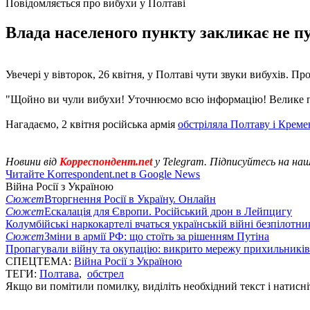
Повідомляється про вибухи у Полтаві
Влада населеного пункту закликає не пу
Увечері у вівторок, 26 квітня, у Полтаві чути звуки вибухів. Пр
"Щойно ви чули вибухи! Уточнюємо всю інформацію! Велике про
Нагадаємо, 2 квітня російська армія
обстріляла Полтаву і Крем
Новини від
Корреспондент.net
у Telegram. Підписуйтесь на на
Читайте Korrespondent.net в Google News
Війна Росії з Україною
Сюжет
Вторгнення Росії в Україну. Онлайн
Сюжет
Ескалація для Європи. Російський дрон в Лейпцигу
Колумбійські наркокартелі вчаться українській війні безпілотни
Сюжет
Зміни в армії РФ: що стоїть за рішенням Путіна
Пропагували війну та окупацію: викрито мережу прихильникі
СПЕЦТЕМА:
Війна Росії з Україною
ТЕГИ:
Полтава
,
обстрел
Якщо ви помітили помилку, виділіть необхідний текст і натисніт