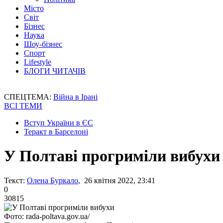
Місто
Світ
Бізнес
Наука
Шоу-бізнес
Спорт
Lifestyle
БЛОГИ ЧИТАЧІВ
СПЕЦТЕМА:
Війна в Ірані
ВСІ ТЕМИ
Вступ України в ЄС
Теракт в Барселоні
У Полтаві прогриміли вибухи
Текст:
Олена Буркало
, 26 квітня 2022, 23:41
0
30815
Фото: rada-poltava.gov.ua/