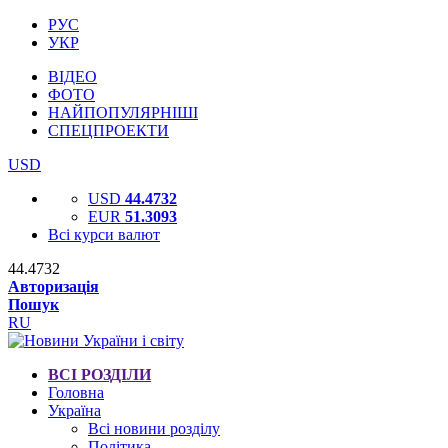
РУС
УКР
ВІДЕО
ФОТО
НАЙПОПУЛЯРНІШІ
СПЕЦПРОЕКТИ
USD
USD
44.4732
EUR
51.3093
Всі курси валют
44.4732
Авторизація
Пошук
RU
ВСІ РОЗДІЛИ
Головна
Україна
Всі новини розділу
Політика