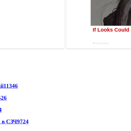
ії
11346
526
4
 в СЗЧ
9724