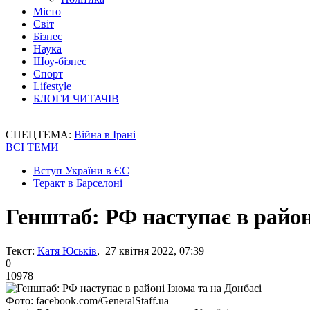
Місто
Світ
Бізнес
Наука
Шоу-бізнес
Спорт
Lifestyle
БЛОГИ ЧИТАЧІВ
СПЕЦТЕМА:
Війна в Ірані
ВСІ ТЕМИ
Вступ України в ЄС
Теракт в Барселоні
Генштаб: РФ наступає в район
Текст:
Катя Юськів
, 27 квітня 2022, 07:39
0
10978
Фото: facebook.com/GeneralStaff.ua