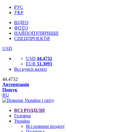
РУС
УКР
ВІДЕО
ФОТО
НАЙПОПУЛЯРНІШІ
СПЕЦПРОЕКТИ
USD
USD
44.4732
EUR
51.3093
Всі курси валют
44.4732
Авторизація
Пошук
RU
ВСІ РОЗДІЛИ
Головна
Україна
Всі новини розділу
Політика