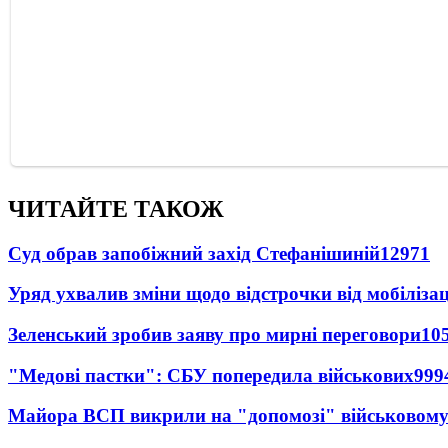
ЧИТАЙТЕ ТАКОЖ
Суд обрав запобіжний захід Стефанішиній
12971
Уряд ухвалив зміни щодо відстрочки від мобілізац
Зеленський зробив заяву про мирні переговори
10
"Медові пастки": СБУ попередила військових
999
Майора ВСП викрили на "допомозі" військовому