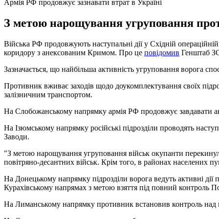
Армія РФ продовжує зазнавати втрат в Україні
З метою нарощування угруповання прот
Війська РФ продовжують наступальні дії у Східній операційній
коридору з анексованим Кримом. Про це
повідомив
Генштаб ЗС
Зазначається, що найбільша активність угруповання ворога сп
Противник вживає заходів щодо доукомплектування своїх підрозд
залізничним транспортом.
На Слобожанському напрямку армія РФ продовжує завдавати аві
На Ізюмському напрямку російські підрозділи проводять наступ
Заводи.
"З метою нарощування угруповання військ окупанти перекинули з
повітряно-десантних військ. Крім того, в районах населених пу
На Донецькому напрямку підрозділи ворога ведуть активні дії 
Курахівському напрямах з метою взяття під повний контроль По
На Лиманському напрямку противник встановив контроль над н