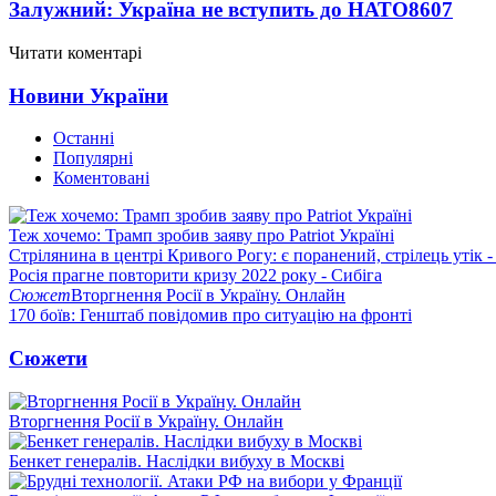
Залужний: Україна не вступить до НАТО
8607
Читати коментарі
Новини України
Останні
Популярні
Коментовані
Теж хочемо: Трамп зробив заяву про Patriot Україні
Стрілянина в центрі Кривого Рогу: є поранений, стрілець утік -
Росія прагне повторити кризу 2022 року - Сибіга
Сюжет
Вторгнення Росії в Україну. Онлайн
170 боїв: Генштаб повідомив про ситуацію на фронті
Сюжети
Вторгнення Росії в Україну. Онлайн
Бенкет генералів. Наслідки вибуху в Москві