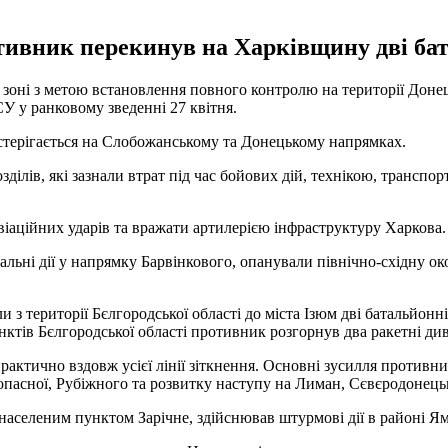
ивник перекинув на Харківщину дві бат
 зоні з метою встановлення повного контролю на території Донец
У у ранковому зведенні 27 квітня.
остерігається на Слобожанському та Донецькому напрямках.
ілів, які зазнали втрат під час бойових дій, технікою, транспор
аційних ударів та вражати артилерією інфраструктуру Харкова.
альні дії у напрямку Барвінкового, опанували північно-східну о
 території Бєлгородської області до міста Ізюм дві батальйонні 
нктів Бєлгородської області противник розгорнув два ракетні ди
практично вздовж усієї лінії зіткнення. Основні зусилля против
пасної, Рубіжного та розвитку наступу на Лиман, Сєвєродонецьк
аселеним пунктом Зарічне, здійснював штурмові дії в районі Я