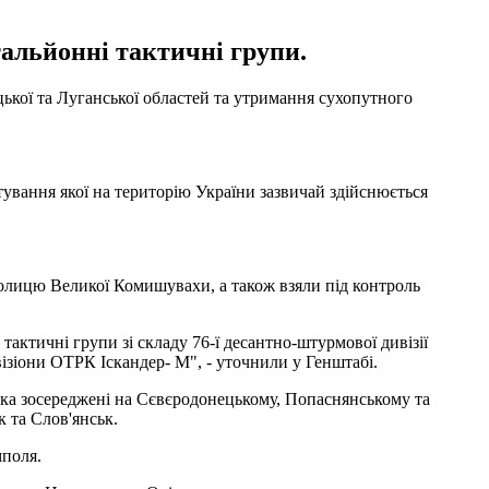
альйонні тактичні групи.
ької та Луганської областей та утримання сухопутного
тування якої на територію України зазвичай здійснюється
колицю Великої Комишувахи, а також взяли під контроль
тактичні групи зі складу 76-ї десантно-штурмової дивізії
візіони ОТРК Іскандер- М", - уточнили у Генштабі.
ника зосереджені на Сєвєродонецькому, Попаснянському та
 та Слов'янськ.
мполя.