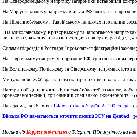
На Сєвєродонецькому напрямку загарбники встановили контрол
На Маріупольському напрямку війська РФ блокують підрозділи З
На Південнобузькому і Таврійському напрямах противник зосер
"На Миколаївському, Криворізькому та Запорізькому напрямках
вогневого ураження, а також проводить повітряну розвідку", - 
Силами підрозділів Росгвардії проводяться фільтраційні заходи
На Таврійському напрямку підрозділи РФ здійснюють інженерне
На Волинському, Поліському та Сіверському напрямках істотних
Минулої доби ЗСУ вразили сім повітряних цілей ворога: літак Су
На території Донецької та Луганської областей за минулу добу в
броньованої техніки, три одиниці спеціальної інженерної та 16
Нагадаємо, на 26 квітня
РФ втратила в Україні 22 100 солдатів
,
Війська РФ намагаються оточити позиції ЗСУ на Донбасі - р
Новини від
Корреспондент.net
в Telegram. Підписуйтесь на на