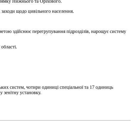
рямку Нижнього та Оріхового.
і заходи щодо цивільного населення.
метою здійснює перегрупування підрозділів, нарощує систему
 області.
йських систем, чотири одиниці спеціальної та 17 одиниць
у зенітну установку.