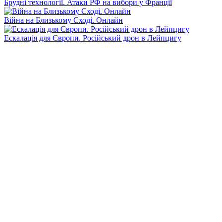
Брудні технології. Атаки РФ на вибори у Франції
Війна на Близькому Сході. Онлайн
Ескалація для Європи. Російський дрон в Лейпцигу