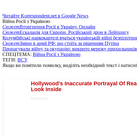
Читайте Korrespondent.net в Google News
Війна Росії з Україною
Сюжет
Вторгнення Росії в Україну. Онлайн
Сюжет
Ескалація для Європи. Російський дрон в Лейпцигу
Колумбійські наркокартелі вчаться українській війні безпілотни
Сюжет
Зміни в армії РФ: що стоїть за рішенням Путіна
Пропагували війну та окупацію: викрито мережу прихильникі
СПЕЦТЕМА:
Війна Росії з Україною
ТЕГИ:
ВСУ
Якщо ви помітили помилку, виділіть необхідний текст і натисніт