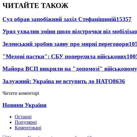
ЧИТАЙТЕ ТАКОЖ
Суд обрав запобіжний захід Стефанішиній
15357
Уряд ухвалив зміни щодо відстрочки від мобілізац
Зеленський зробив заяву про мирні переговори
10
"Медові пастки": СБУ попередила військових
100
Майора ВСП викрили на "допомозі" військовому
Залужний: Україна не вступить до НАТО
8636
Читати коментарі
Новини України
Останні
Популярні
Коментовані