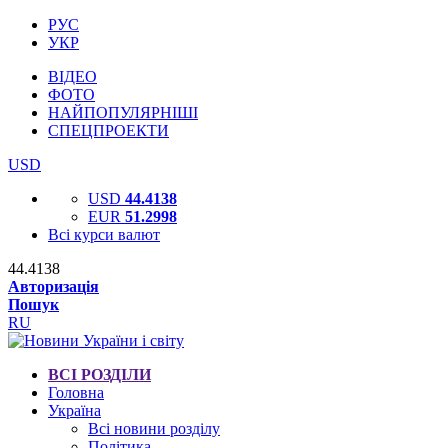
РУС
УКР
ВІДЕО
ФОТО
НАЙПОПУЛЯРНІШІ
СПЕЦПРОЕКТИ
USD
USD
44.4138
EUR
51.2998
Всі курси валют
44.4138
Авторизація
Пошук
RU
ВСІ РОЗДІЛИ
Головна
Україна
Всі новини розділу
Політика