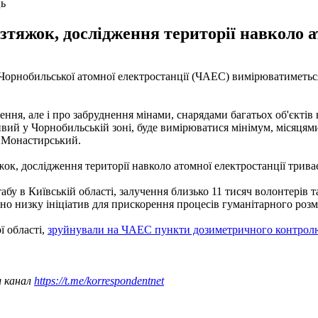
ць
зтяжок, дослідження території навколо а
 Чорнобильської атомної електростанції (ЧАЕС) вимірюватиметьс
ння, але і про забруднення мінами, снарядами багатьох об'єктів
ливий у Чорнобильській зоні, буде вимірюватися мінімум, місяц
в Монастирський.
ок, дослідження території навколо атомної електростанції трива
абу в Київській області, залучення близько 11 тисяч волонтерів
но низку ініціатив для прискорення процесів гуманітарного розм
ї області,
зруйнували на ЧАЕС пункти дозиметричного контрол
ш канал
https://t.me/korrespondentnet