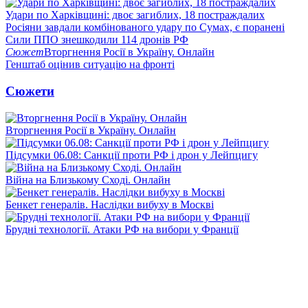
Удари по Харківщині: двоє загиблих, 18 постраждалих
Росіяни завдали комбінованого удару по Сумах, є поранені
Сили ППО знешкодили 114 дронів РФ
Сюжет
Вторгнення Росії в Україну. Онлайн
Генштаб оцінив ситуацію на фронті
Сюжети
Вторгнення Росії в Україну. Онлайн
Підсумки 06.08: Санкції проти РФ і дрон у Лейпцигу
Війна на Близькому Сході. Онлайн
Бенкет генералів. Наслідки вибуху в Москві
Брудні технології. Атаки РФ на вибори у Франції