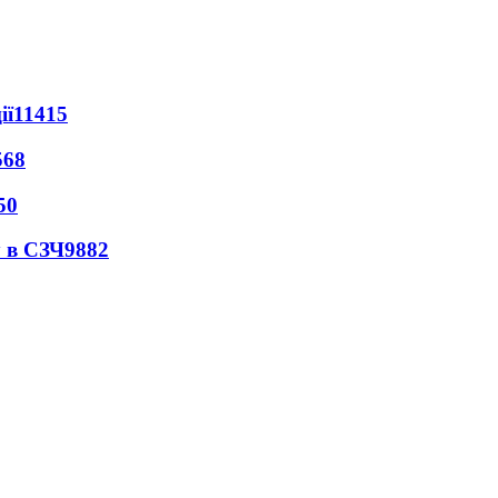
ії
11415
568
50
 в СЗЧ
9882