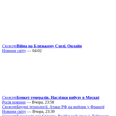
Сюжет
Війна на Близькому Сході. Онлайн
Новини світу
— 04:02
Сюжет
Бенкет генералів. Наслідки вибуху в Москві
Росія новини
— Вчора, 23:58
Сюжет
Брудні технології. Атаки РФ на вибори у Франції
Новини світу
— Вчора, 23:39