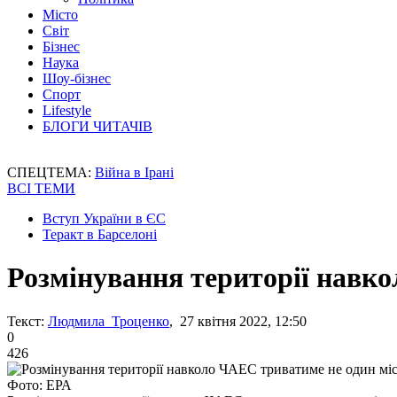
Місто
Світ
Бізнес
Наука
Шоу-бізнес
Спорт
Lifestyle
БЛОГИ ЧИТАЧІВ
СПЕЦТЕМА:
Війна в Ірані
ВСІ ТЕМИ
Вступ України в ЄС
Теракт в Барселоні
Розмінування території навко
Текст:
Людмила Троценко
, 27 квітня 2022, 12:50
0
426
Фото: ЕРА