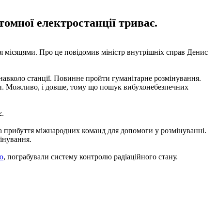
томної електростанції триває.
я місяцями. Про це повідомив міністр внутрішніх справ Денис
 навколо станції. Повинне пройти гуманітарне розмінування.
ями. Можливо, і довше, тому що пошук вибухонебезпечних
є.
 та прибуття міжнародних команд для допомоги у розмінуванні.
інування.
ю
, пограбували систему контролю радіаційного стану.