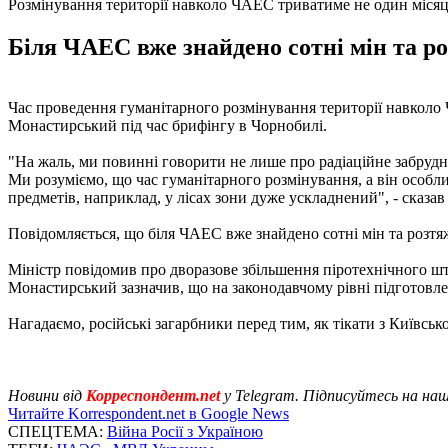
Розмінування території навколо ЧАЕС триватиме не один міся
Біля ЧАЕС вже знайдено сотні мін та ро
Час проведення гуманітарного розмінування території навколо
Монастирський під час брифінгу в Чорнобилі.
"На жаль, ми повинні говорити не лише про радіаційне забрудне
Ми розуміємо, що час гуманітарного розмінування, а він особ
предметів, наприклад, у лісах зони дуже ускладнений", - сказа
Повідомляється, що біля ЧАЕС вже знайдено сотні мін та розтяж
Міністр повідомив про дворазове збільшення піротехнічного шт
Монастирський зазначив, що на законодавчому рівні підготовле
Нагадаємо, російські загарбники перед тим, як тікати з Київсько
Новини від
Корреспондент.net
у Telegram. Підписуйтесь на на
Читайте Korrespondent.net в Google News
СПЕЦТЕМА:
Війна Росії з Україною