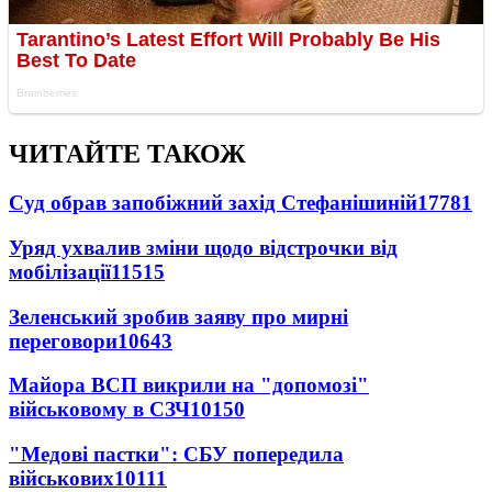
ЧИТАЙТЕ ТАКОЖ
Суд обрав запобіжний захід Стефанішиній
17781
Уряд ухвалив зміни щодо відстрочки від
мобілізації
11515
Зеленський зробив заяву про мирні
переговори
10643
Майора ВСП викрили на "допомозі"
військовому в СЗЧ
10150
"Медові пастки": СБУ попередила
військових
10111