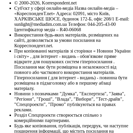
© 2000-2026, Korrespondent.net
Суб'єкт у сфері онлайн-медіа Назва онлайн-медіа –
«КореспонденТ.net» Адреса: 02091, місто Київ,
ХАРКІВСЬКЕ ШОСЕ, будинок 172-Б, офіс 208/1 E-mail:
sunlight@mediadim.com.ua
Телефон: 044-205-43-00
Ідентифікатор медіа – R40-06068
Використання будь-яких матеріалів, розміщених на
сайті, дозволяється за умови посилання на
Корреспондент.net.
При копіюванні матеріалів зі сторінки « Новини України
і світу» , для інтернет - видань - обов'язкове пряме
відкрите для пошукових систем гіперпосилання .
Посилання має бути розміщена в незалежності від
повного або часткового використання матеріалів.
Гіперпосилання ( для інтернет - видань) - повинна бути
розміщена в підзаголовку або в першому абзаці
матеріалу.
Новини з позначками "Думка", "Експертиза", "Заява",
"Регіони", "Гроші", "Влада", "Вибори", "Тест-драйв",
"Спецпроекти", "Промо" публікуються на правах
реклами.
Розділ Спецпроекти створюється спільно з
комерційними партнерами.
Будь яке копіювання, публікація, передрук, чи наступне
поширення інформації, що містить посилання на