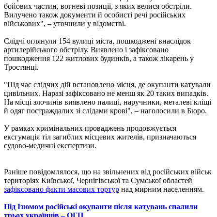
бойових частин, вогневі позиції, з яких велися обстріли.
Вилучено також документи й особисті речі російських
військових", – уточнили у відомстві.
Слідчі оглянули 154 вулиці міста, пошкоджені внаслідок
артилерійського обстрілу. Виявлено і зафіксовано
пошкодження 122 житлових будинків, а також лікарень у
Тростянці.
"Під час слідчих дій встановлено місця, де окупанти катували
цивільних. Наразі зафіксовано не менш як 20 таких випадків.
На місці злочинів виявлено палиці, наручники, металеві кліщі
й одяг постраждалих зі слідами крові", – наголосили в Бюро.
У рамках кримінальних проваджень продовжується
ексгумація тіл загиблих місцевих жителів, призначаються
судово-медичні експертизи.
Раніше повідомлялося, що на звільнених від російських військ
територіях Київської, Чернігівської та Сумської областей
зафіксовано факти масових тортур
над мирним населенням.
Під Ізюмом російські окупанти після катувань спалили
трьох українців – ОГП