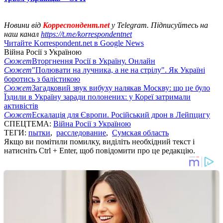
Новини від
Корреспондент.net
у Telegram. Підписуйтесь на
наш канал
https://t.me/korrespondentnet
Читайте Korrespondent.net в Google News
Війна Росії з Україною
Сюжет
Вторгнення Росії в Україну. Онлайн
Сюжет
"Полювати на лучника, а не на стрілу". Як Україні
боротись з балістикою
Сюжет
Загадковий звук вибуху налякав Москву: що це було
Їздили в Україну заради полонених: у Кореї затримали
активістів
Сюжет
Ескалація для Європи. Російський дрон в Лейпцигу
СПЕЦТЕМА:
Війна Росії з Україною
ТЕГИ:
пытки
,
расследование
,
Сумская область
Якщо ви помітили помилку, виділіть необхідний текст і
натисніть Ctrl + Enter, щоб повідомити про це редакцію.