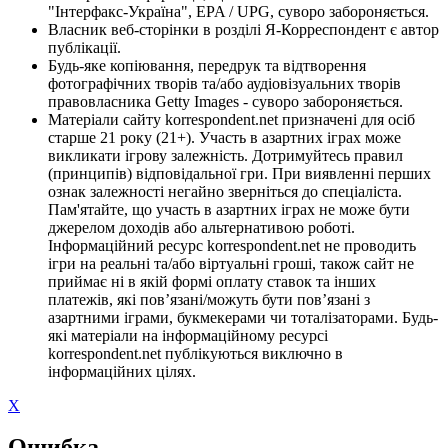
"Інтерфакс-Україна", EPA / UPG, суворо забороняється.
Власник веб-сторінки в розділі Я-Корреспондент є автор
публікації.
Будь-яке копіювання, передрук та відтворення
фотографічних творів та/або аудіовізуальних творів
правовласника Getty Images - суворо забороняється.
Матеріали сайту korrespondent.net призначені для осіб
старше 21 року (21+). Участь в азартних іграх може
викликати ігрову залежність. Дотримуйтесь правил
(принципів) відповідальної гри. При виявленні перших
ознак залежності негайно зверніться до спеціаліста.
Пам'ятайте, що участь в азартних іграх не може бути
джерелом доходів або альтернативою роботі.
Інформаційний ресурс korrespondent.net не проводить
ігри на реальні та/або віртуальні гроші, також сайт не
приймає ні в якій формі оплату ставок та інших
платежів, які пов’язані/можуть бути пов’язані з
азартними іграми, букмекерами чи тоталізаторами. Будь-
які матеріали на інформаційному ресурсі
korrespondent.net публікуються виключно в
інформаційних цілях.
X
Ошибка