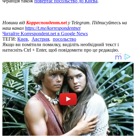
Франція також
повертає посольство до Києва
.
Новини від
Корреспондент.net
у Telegram. Підписуйтесь на
наш канал
https://t.me/korrespondentnet
Читайте Korrespondent.net в Google News
ТЕГИ:
Киев
,
Австрия
,
посольство
Якщо ви помітили помилку, виділіть необхідний текст і
натисніть Ctrl + Enter, щоб повідомити про це редакцію.