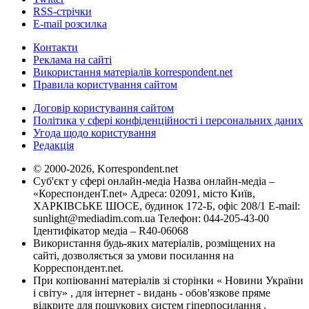
RSS-стрічки
E-mail розсилка
Контакти
Реклама на сайті
Використання матеріалів korrespondent.net
Правила користування сайтом
Договір користування сайтом
Політика у сфері конфіденційності і персональних даних
Угода щодо користування
Редакція
© 2000-2026, Korrespondent.net
Суб'єкт у сфері онлайн-медіа Назва онлайн-медіа –
«КореспонденТ.net» Адреса: 02091, місто Київ,
ХАРКІВСЬКЕ ШОСЕ, будинок 172-Б, офіс 208/1 E-mail:
sunlight@mediadim.com.ua
Телефон: 044-205-43-00
Ідентифікатор медіа – R40-06068
Використання будь-яких матеріалів, розміщених на
сайті, дозволяється за умови посилання на
Корреспондент.net.
При копіюванні матеріалів зі сторінки « Новини України
і світу» , для інтернет - видань - обов'язкове пряме
відкрите для пошукових систем гіперпосилання .