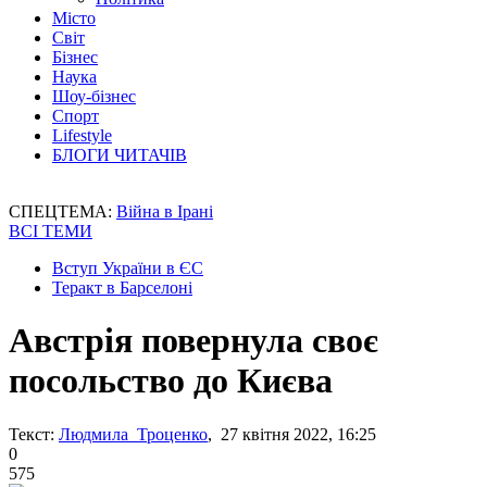
Місто
Світ
Бізнес
Наука
Шоу-бізнес
Спорт
Lifestyle
БЛОГИ ЧИТАЧІВ
СПЕЦТЕМА:
Війна в Ірані
ВСІ ТЕМИ
Вступ України в ЄС
Теракт в Барселоні
Австрія повернула своє
посольство до Києва
Текст:
Людмила Троценко
, 27 квітня 2022, 16:25
0
575