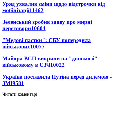
Уряд ухвалив зміни щодо відстрочки від
мобілізації
11462
Зеленський зробив заяву про мирні
переговори
10604
"Медові пастки": СБУ попередила
військових
10077
Майора ВСП викрили на "допомозі"
військовому в СЗЧ
10022
Україна поставила Путіна перед дилемою -
ЗМІ
9581
Читати коментарі