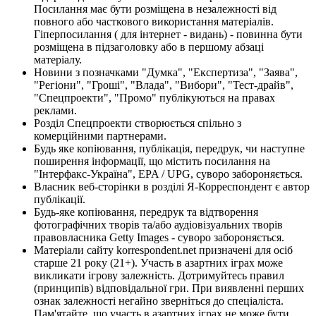
Посилання має бути розміщена в незалежності від
повного або часткового використання матеріалів.
Гіперпосилання ( для інтернет - видань) - повинна бути
розміщена в підзаголовку або в першому абзаці
матеріалу.
Новини з позначками "Думка", "Експертиза", "Заява",
"Регіони", "Гроші", "Влада", "Вибори", "Тест-драйв",
"Спецпроекти", "Промо" публікуються на правах
реклами.
Розділ Спецпроекти створюється спільно з
комерційними партнерами.
Будь яке копіювання, публікація, передрук, чи наступне
поширення інформації, що містить посилання на
"Інтерфакс-Україна", EPA / UPG, суворо забороняється.
Власник веб-сторінки в розділі Я-Корреспондент є автор
публікації.
Будь-яке копіювання, передрук та відтворення
фотографічних творів та/або аудіовізуальних творів
правовласника Getty Images - суворо забороняється.
Матеріали сайту korrespondent.net призначені для осіб
старше 21 року (21+). Участь в азартних іграх може
викликати ігрову залежність. Дотримуйтесь правил
(принципів) відповідальної гри. При виявленні перших
ознак залежності негайно зверніться до спеціаліста.
Пам'ятайте, що участь в азартних іграх не може бути