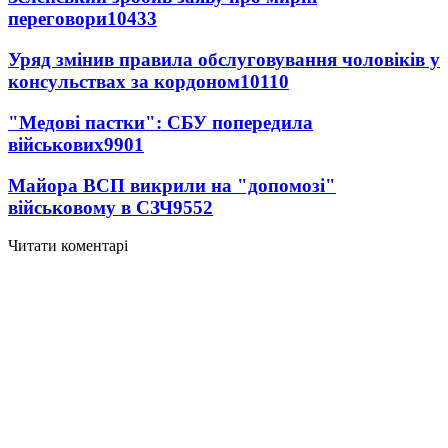
переговори
10433
Уряд змінив правила обслуговування чоловіків у
консульствах за кордоном
10110
"Медові пастки": СБУ попередила
військових
9901
Майора ВСП викрили на "допомозі"
військовому в СЗЧ
9552
Читати коментарі