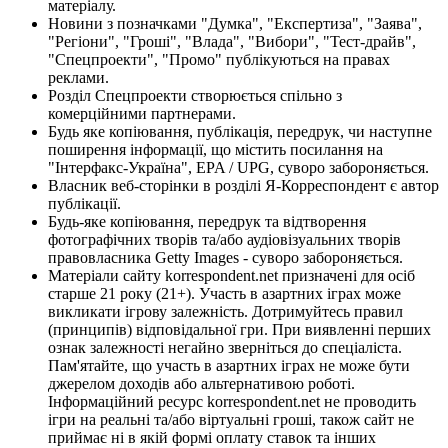
матеріалу.
Новини з позначками "Думка", "Експертиза", "Заява",
"Регіони", "Гроші", "Влада", "Вибори", "Тест-драйв",
"Спецпроекти", "Промо" публікуються на правах
реклами.
Розділ Спецпроекти створюється спільно з
комерційними партнерами.
Будь яке копіювання, публікація, передрук, чи наступне
поширення інформації, що містить посилання на
"Інтерфакс-Україна", EPA / UPG, суворо забороняється.
Власник веб-сторінки в розділі Я-Корреспондент є автор
публікації.
Будь-яке копіювання, передрук та відтворення
фотографічних творів та/або аудіовізуальних творів
правовласника Getty Images - суворо забороняється.
Матеріали сайту korrespondent.net призначені для осіб
старше 21 року (21+). Участь в азартних іграх може
викликати ігрову залежність. Дотримуйтесь правил
(принципів) відповідальної гри. При виявленні перших
ознак залежності негайно зверніться до спеціаліста.
Пам'ятайте, що участь в азартних іграх не може бути
джерелом доходів або альтернативою роботі.
Інформаційний ресурс korrespondent.net не проводить
ігри на реальні та/або віртуальні гроші, також сайт не
приймає ні в якій формі оплату ставок та інших