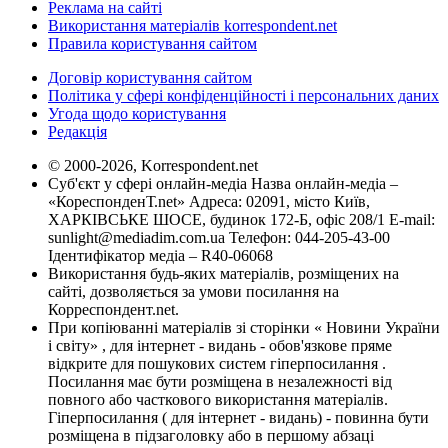
Реклама на сайті
Використання матеріалів korrespondent.net
Правила користування сайтом
Договір користування сайтом
Політика у сфері конфіденційності і персональних даних
Угода щодо користування
Редакція
© 2000-2026, Korrespondent.net
Суб'єкт у сфері онлайн-медіа Назва онлайн-медіа –
«КореспонденТ.net» Адреса: 02091, місто Київ,
ХАРКІВСЬКЕ ШОСЕ, будинок 172-Б, офіс 208/1 E-mail:
sunlight@mediadim.com.ua
Телефон: 044-205-43-00
Ідентифікатор медіа – R40-06068
Використання будь-яких матеріалів, розміщених на
сайті, дозволяється за умови посилання на
Корреспондент.net.
При копіюванні матеріалів зі сторінки « Новини України
і світу» , для інтернет - видань - обов'язкове пряме
відкрите для пошукових систем гіперпосилання .
Посилання має бути розміщена в незалежності від
повного або часткового використання матеріалів.
Гіперпосилання ( для інтернет - видань) - повинна бути
розміщена в підзаголовку або в першому абзаці