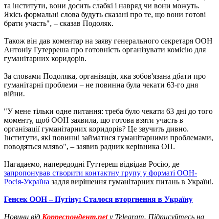
та інститути, вони досить слабкі і навряд чи вони можуть.
Якісь формальні слова будуть сказані про те, що вони готові
брати участь", – сказав Подоляк.
Також він дав коментар на заяву генерального секретаря ООН
Антоніу Гутерреша про готовність організувати комісію для
гуманітарних коридорів.
За словами Подоляка, організація, яка зобов'язана дбати про
гуманітарні проблеми – не повинна була чекати 63-го дня
війни.
"У мене тільки одне питання: треба було чекати 63 дні до того
моменту, щоб ООН заявила, що готова взяти участь в
організації гуманітарних коридорів? Це звучить дивно.
Інститути, які повинні займатися гуманітарними проблемами,
поводяться мляво", – заявив радник керівника ОП.
Нагадаємо, напередодні Гуттереш відвідав Росію, де
запропонував створити контактну групу у форматі ООН-
Росія-Україна
задля вирішення гуманітарних питань в Україні.
Генсек ООН – Путіну: Сталося вторгнення в Україну
Новини від
Корреспондент.net
у Telegram. Підписуйтесь на