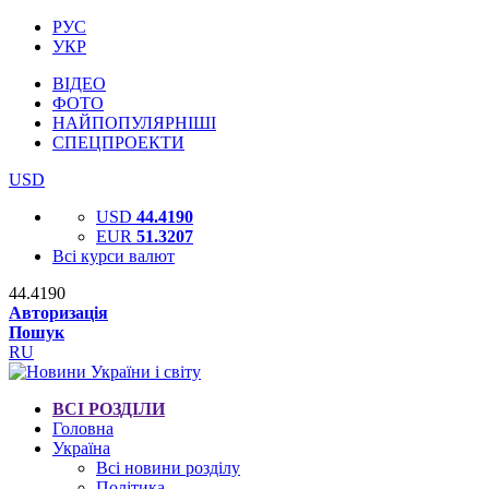
РУС
УКР
ВІДЕО
ФОТО
НАЙПОПУЛЯРНІШІ
СПЕЦПРОЕКТИ
USD
USD
44.4190
EUR
51.3207
Всі курси валют
44.4190
Авторизація
Пошук
RU
ВСІ РОЗДІЛИ
Головна
Україна
Всі новини розділу
Політика