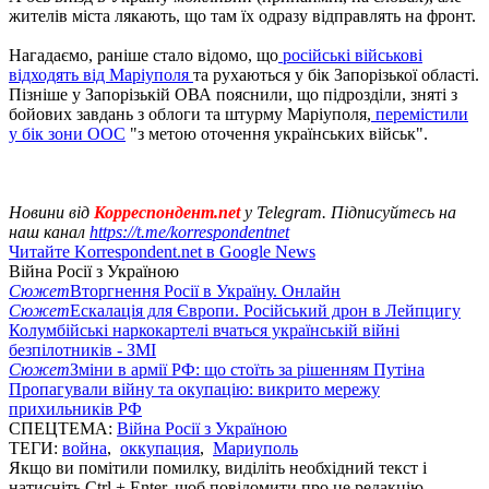
жителів міста лякають, що там їх одразу відправлять на фронт.
Нагадаємо, раніше стало відомо, що
російські військові
відходять від Маріуполя
та рухаються у бік Запорізької області.
Пізніше у Запорізькій ОВА пояснили, що підрозділи, зняті з
бойових завдань з облоги та штурму Маріуполя,
перемістили
у бік зони ООС
"з метою оточення українських військ".
Новини від
Корреспондент.net
у Telegram. Підписуйтесь на
наш канал
https://t.me/korrespondentnet
Читайте Korrespondent.net в Google News
Війна Росії з Україною
Сюжет
Вторгнення Росії в Україну. Онлайн
Сюжет
Ескалація для Європи. Російський дрон в Лейпцигу
Колумбійські наркокартелі вчаться українській війні
безпілотників - ЗМІ
Сюжет
Зміни в армії РФ: що стоїть за рішенням Путіна
Пропагували війну та окупацію: викрито мережу
прихильників РФ
СПЕЦТЕМА:
Війна Росії з Україною
ТЕГИ:
война
,
оккупация
,
Мариуполь
Якщо ви помітили помилку, виділіть необхідний текст і
натисніть Ctrl + Enter, щоб повідомити про це редакцію.