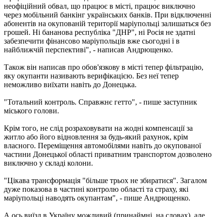
неофіційний обвал, що працює в місті, працює виключно
через мобільний банкінг українських банків. При відключенні
абонентів на окупованій території маріупольці залишаться без
грошей. Ні бананова республіка "ДНР", ні Росія не здатні
забезпечити фінансово маріупольців вже сьогодні і в
найближчій перспективі", - написав Андрющенко.
Також він написав про обов'язкову в місті тепер фільтрацію,
яку окупанти називають верифікацією. Без неї тепер
неможливо виїхати навіть до Донецька.
"Тотальний контроль. Справжнє гетто", - пише заступник
міського голови.
Крім того, не слід розраховувати на жодні компенсації за
житло або його відновлення за будь-який рахунок, крім
власного. Переміщення автомобілями навіть до окупованої
частини Донецької області приватним транспортом дозволено
виключно у складі колони.
"Цікава трансформація "більше трьох не збиратися". Загалом
дуже показова в частині контролю області та страху, які
маріупольці наводять окупантам", - пише Андрющенко.
А ось виїзд в Україну можливий (принаймні, на словах), але