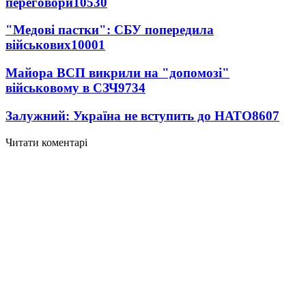
переговори
10530
"Медові пастки": СБУ попередила
військових
10001
Майора ВСП викрили на "допомозі"
військовому в СЗЧ
9734
Залужний: Україна не вступить до НАТО
8607
Читати коментарі