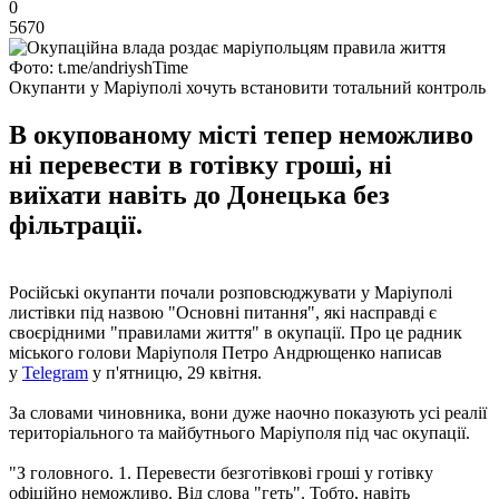
0
5670
Фото: t.me/andriyshTime
Окупанти у Маріуполі хочуть встановити тотальний контроль
В окупованому місті тепер неможливо
ні перевести в готівку гроші, ні
виїхати навіть до Донецька без
фільтрації.
Російські окупанти почали розповсюджувати у Маріуполі
листівки під назвою "Основні питання", які насправді є
своєрідними "правилами життя" в окупації. Про це радник
міського голови Маріуполя Петро Андрющенко написав
у
Telegram
у п'ятницю, 29 квітня.
За словами чиновника, вони дуже наочно показують усі реалії
територіального та майбутнього Маріуполя під час окупації.
"З головного. 1. Перевести безготівкові гроші у готівку
офіційно неможливо. Від слова "геть". Тобто, навіть