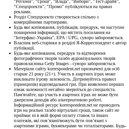
"Регіони", "Гроші", "Влада", "Вибори", "Тест-драйв",
"Спецпроекти", "Промо" публікуються на правах
реклами.
Розділ Спецпроекти створюється спільно з
комерційними партнерами.
Будь яке копіювання, публікація, передрук, чи наступне
поширення інформації, що містить посилання на
"Інтерфакс-Україна", EPA / UPG, суворо забороняється.
Власник веб-сторінки в розділі Я-Корреспондент є автор
публікації.
Будь-яке копіювання, передрук та відтворення
фотографічних творів та/або аудіовізуальних творів
правовласника Getty Images - суворо забороняється.
Матеріали сайту korrespondent.net призначені для осіб
старше 21 року (21+). Участь в азартних іграх може
викликати ігрову залежність. Дотримуйтесь правил
(принципів) відповідальної гри. При виявленні перших
ознак залежності негайно зверніться до спеціаліста.
Пам'ятайте, що участь в азартних іграх не може бути
джерелом доходів або альтернативою роботі.
Інформаційний ресурс korrespondent.net не проводить
ігри на реальні та/або віртуальні гроші, також сайт не
приймає ні в якій формі оплату ставок та інших
платежів, які пов’язані/можуть бути пов’язані з
азартними іграми, букмекерами чи тоталізаторами. Будь-