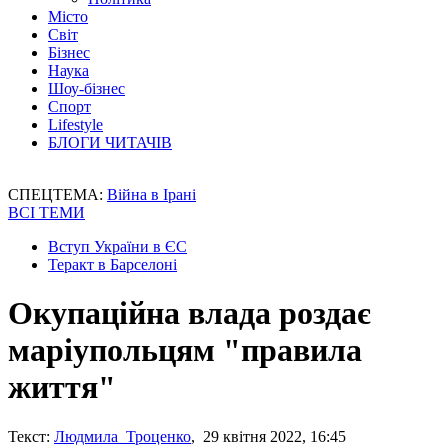
Місто
Світ
Бізнес
Наука
Шоу-бізнес
Спорт
Lifestyle
БЛОГИ ЧИТАЧІВ
СПЕЦТЕМА:
Війна в Ірані
ВСІ ТЕМИ
Вступ України в ЄС
Теракт в Барселоні
Окупаційна влада роздає
маріупольцям "правила
життя"
Текст:
Людмила Троценко
, 29 квітня 2022, 16:45