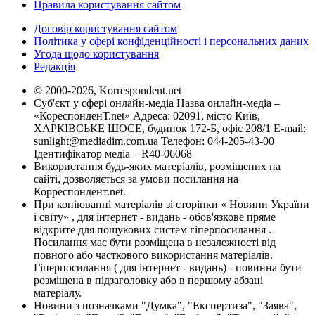
Правила користування сайтом
Договір користування сайтом
Політика у сфері конфіденційності і персональних даних
Угода щодо користування
Редакція
© 2000-2026, Korrespondent.net
Суб'єкт у сфері онлайн-медіа Назва онлайн-медіа –
«КореспонденТ.net» Адреса: 02091, місто Київ,
ХАРКІВСЬКЕ ШОСЕ, будинок 172-Б, офіс 208/1 E-mail:
sunlight@mediadim.com.ua
Телефон: 044-205-43-00
Ідентифікатор медіа – R40-06068
Використання будь-яких матеріалів, розміщених на
сайті, дозволяється за умови посилання на
Корреспондент.net.
При копіюванні матеріалів зі сторінки « Новини України
і світу» , для інтернет - видань - обов'язкове пряме
відкрите для пошукових систем гіперпосилання .
Посилання має бути розміщена в незалежності від
повного або часткового використання матеріалів.
Гіперпосилання ( для інтернет - видань) - повинна бути
розміщена в підзаголовку або в першому абзаці
матеріалу.
Новини з позначками "Думка", "Експертиза", "Заява",