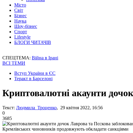
Місто
Світ
Бізнес
Наука
Шоу-бізнес
Спорт
Lifestyle
БЛОГИ ЧИТАЧІВ
СПЕЦТЕМА:
Війна в Ірані
ВСІ ТЕМИ
Вступ України в ЄС
Теракт в Барселоні
Криптовалютні акаунти дочок
Текст:
Людмила Троценко
, 29 квітня 2022, 16:56
0
3685
Кремлівських чиновників продовжують обкладати санкціями