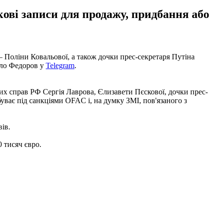
кові записи для продажу, придбання або
– Поліни Ковальової, а також дочки прес-секретаря Путіна
йло Федоров у
Telegram
.
их справ РФ Сергія Лаврова, Єлизавети Пєскової, дочки прес-
ає під санкціями OFAC і, на думку ЗМІ, пов'язаного з
ів.
 тисяч євро.