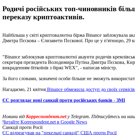
Родичі російських топ-чиновників більш
переказу криптоактивів.
Найбільша у світі криптовалютна біржа Binance заблокувала ака
Дмитра Пєскова – Єлизавети Пєскової. Про це у п'ятницю, 29 
"Binance заблокував криптовалютні акаунти родичів кремлівськ
секретаря президента Володимира Путіна Дмитра Пєскова, Кири
викраденням біткоїнів з біржі WEX", - написав міністр.
За його словами, зазначені особи більше не зможуть використа
Нагадаємо, 21 квітня
Binance обмежила доступ до своїх сервісів
ЄС розглядає нові санкції проти російських банків - ЗМІ
Новини від
Корреспондент.net
у Telegram. Підписуйтесь на на
Читайте Korrespondent.net в Google News
Санкції проти Росії
ЄС відреагував на "пекельні санкції" США проти Росії