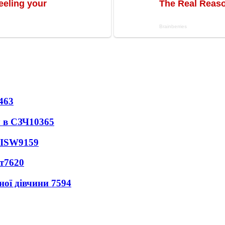
463
 в СЗЧ
10365
 ISW
9159
т
7620
ної дівчини
7594