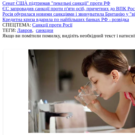
Сенат США підтримав "пекельні санкції" проти РФ
ЄС запровадив санкції проти п'яти осіб, причетних до ВПК Росі
Росія обурилася новими санкціями і звинуватила Британію у "в
Кредитна криза вдарила по найбільших банках РФ - розвідка
СПЕЦТЕМА:
Санкції проти Росії
ТЕГИ:
Лавров
,
санкции
Якщо ви помітили помилку, виділіть необхідний текст і натисніт