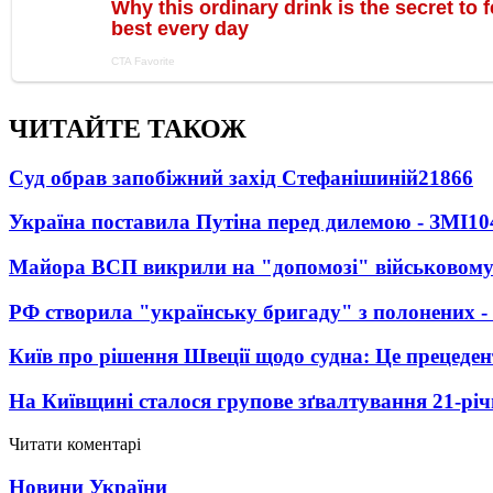
ЧИТАЙТЕ ТАКОЖ
Суд обрав запобіжний захід Стефанішиній
21866
Україна поставила Путіна перед дилемою - ЗМІ
10
Майора ВСП викрили на "допомозі" військовому
РФ створила "українську бригаду" з полонених -
Київ про рішення Швеції щодо судна: Це прецеден
На Київщині сталося групове зґвалтування 21-річ
Читати коментарі
Новини України