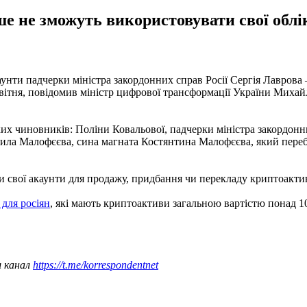
е не зможуть використовувати свої облі
унти падчерки міністра закордонних справ Росії Сергія Лаврова 
квітня, повідомив міністр цифрової трансформації України Миха
их чиновників: Поліни Ковальової, падчерки міністра закордонн
ла Малофєєва, сина магната Костянтина Малофєєва, який перебув
ти свої акаунти для продажу, придбання чи перекладу криптоактив
 для росіян
, які мають криптоактиви загальною вартістю понад 10
ш канал
https://t.me/korrespondentnet