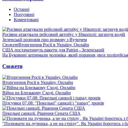
Останні
Популярні
Коментовані
Росіяни атакували рейсовий автобус у Нікополі: загинув водій
Зеленськй розповів про розмову з Вучичем
Сюжет
Вторгнення Росії в Україну. Онлайн
США постачатимуть ракети для Patriot - Зеленський
На Буковині затримали чоловіка, який поранив двох поліцейсь
Сюжети
Вторгнення Росії в Україну. Онлайн
Війна на Близькому Сході. Онлайн
Підсумки 07.08: "Пекельні" санкції і "парад" дронів
Пекельні санкції. Рішення Сената США
"Полювати на лучника, а не на стрілу". Як Україні боротись з 