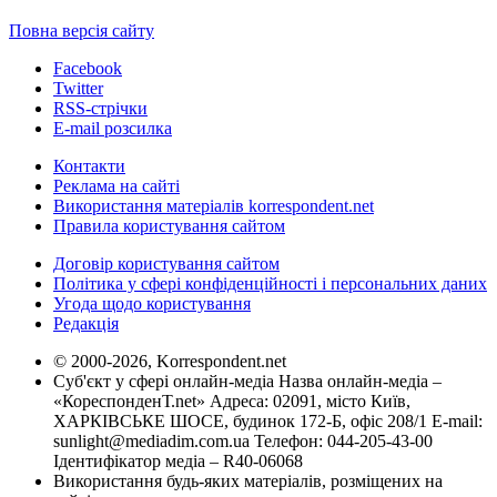
Повна версія сайту
Facebook
Twitter
RSS-стрічки
E-mail розсилка
Контакти
Реклама на сайті
Використання матеріалів korrespondent.net
Правила користування сайтом
Договір користування сайтом
Політика у сфері конфіденційності і персональних даних
Угода щодо користування
Редакція
© 2000-2026, Korrespondent.net
Суб'єкт у сфері онлайн-медіа Назва онлайн-медіа –
«КореспонденТ.net» Адреса: 02091, місто Київ,
ХАРКІВСЬКЕ ШОСЕ, будинок 172-Б, офіс 208/1 E-mail:
sunlight@mediadim.com.ua
Телефон: 044-205-43-00
Ідентифікатор медіа – R40-06068
Використання будь-яких матеріалів, розміщених на