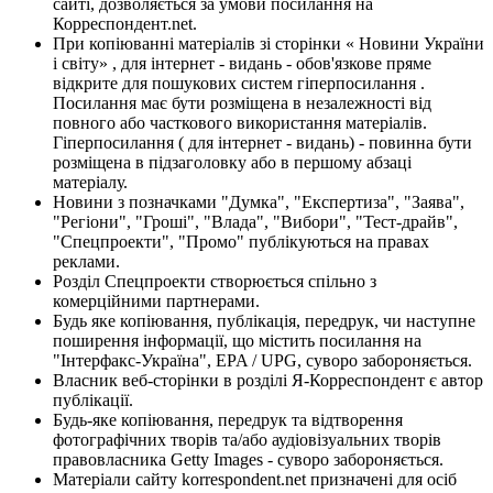
сайті, дозволяється за умови посилання на
Корреспондент.net.
При копіюванні матеріалів зі сторінки « Новини України
і світу» , для інтернет - видань - обов'язкове пряме
відкрите для пошукових систем гіперпосилання .
Посилання має бути розміщена в незалежності від
повного або часткового використання матеріалів.
Гіперпосилання ( для інтернет - видань) - повинна бути
розміщена в підзаголовку або в першому абзаці
матеріалу.
Новини з позначками "Думка", "Експертиза", "Заява",
"Регіони", "Гроші", "Влада", "Вибори", "Тест-драйв",
"Спецпроекти", "Промо" публікуються на правах
реклами.
Розділ Спецпроекти створюється спільно з
комерційними партнерами.
Будь яке копіювання, публікація, передрук, чи наступне
поширення інформації, що містить посилання на
"Інтерфакс-Україна", EPA / UPG, суворо забороняється.
Власник веб-сторінки в розділі Я-Корреспондент є автор
публікації.
Будь-яке копіювання, передрук та відтворення
фотографічних творів та/або аудіовізуальних творів
правовласника Getty Images - суворо забороняється.
Матеріали сайту korrespondent.net призначені для осіб