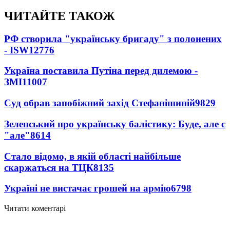
ЧИТАЙТЕ ТАКОЖ
РФ створила "українську бригаду" з полонених
- ISW
12776
Україна поставила Путіна перед дилемою -
ЗМІ
11007
Суд обрав запобіжний захід Стефанішиній
9829
Зеленський про українську балістику: Буде, але є
"але"
8614
Стало відомо, в якій області найбільше
скаржаться на ТЦК
8135
Україні не вистачає грошей на армію
6798
Читати коментарі