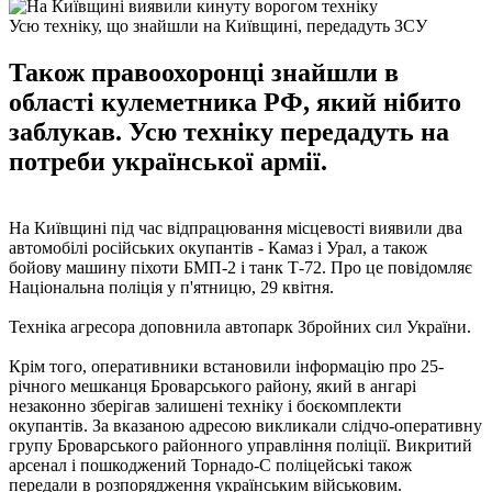
Усю техніку, що знайшли на Київщині, передадуть ЗСУ
Також правоохоронці знайшли в
області кулеметника РФ, який нібито
заблукав. Усю техніку передадуть на
потреби української армії.
На Київщині під час відпрацювання місцевості виявили два
автомобілі російських окупантів - Камаз і Урал, а також
бойову машину піхоти БМП-2 і танк Т-72. Про це повідомляє
Національна поліція у п'ятницю, 29 квітня.
Техніка агресора доповнила автопарк Збройних сил України.
Крім того, оперативники встановили інформацію про 25-
річного мешканця Броварського району, який в ангарі
незаконно зберігав залишені техніку і боєкомплекти
окупантів. За вказаною адресою викликали слідчо-оперативну
групу Броварського районного управління поліції. Викритий
арсенал і пошкоджений Торнадо-С поліцейські також
передали в розпорядження українським військовим.