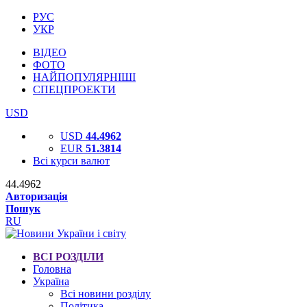
РУС
УКР
ВІДЕО
ФОТО
НАЙПОПУЛЯРНІШІ
СПЕЦПРОЕКТИ
USD
USD
44.4962
EUR
51.3814
Всі курси валют
44.4962
Авторизація
Пошук
RU
ВСІ РОЗДІЛИ
Головна
Україна
Всі новини розділу
Політика