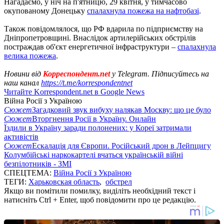
Нагадаємо, у ніч на п'ятницю, 29 квітня, у тимчасово
окупованому Донецьку
спалахнула пожежа на нафтобазі
.
Також повідомлялося, що РФ вдарила по підприємству на
Дніпропетровщині. Внаслідок артилерійських обстрілів
постраждав об'єкт енергетичної інфраструктури –
спалахнула
велика пожежа
.
Новини від
Корреспондент.net
у Telegram. Підписуйтесь на
наш канал
https://t.me/korrespondentnet
Читайте Korrespondent.net в Google News
Війна Росії з Україною
Сюжет
Загадковий звук вибуху налякав Москву: що це було
Сюжет
Вторгнення Росії в Україну. Онлайн
Їздили в Україну заради полонених: у Кореї затримали
активістів
Сюжет
Ескалація для Європи. Російський дрон в Лейпцигу
Колумбійські наркокартелі вчаться українській війні
безпілотників - ЗМІ
СПЕЦТЕМА:
Війна Росії з Україною
ТЕГИ:
Харьковская область
,
обстрел
Якщо ви помітили помилку, виділіть необхідний текст і
натисніть Ctrl + Enter, щоб повідомити про це редакцію.