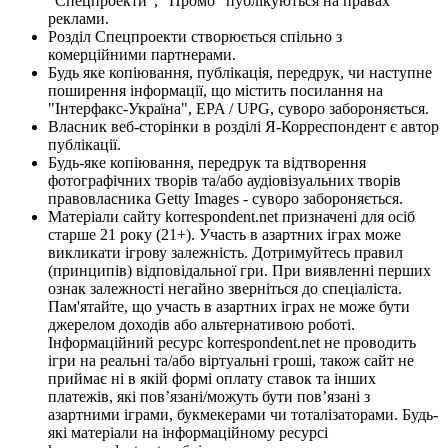
"Спецпроекти", "Промо" публікуються на правах
реклами.
Розділ Спецпроекти створюється спільно з
комерційними партнерами.
Будь яке копіювання, публікація, передрук, чи наступне
поширення інформації, що містить посилання на
"Інтерфакс-Україна", EPA / UPG, суворо забороняється.
Власник веб-сторінки в розділі Я-Корреспондент є автор
публікації.
Будь-яке копіювання, передрук та відтворення
фотографічних творів та/або аудіовізуальних творів
правовласника Getty Images - суворо забороняється.
Матеріали сайту korrespondent.net призначені для осіб
старше 21 року (21+). Участь в азартних іграх може
викликати ігрову залежність. Дотримуйтесь правил
(принципів) відповідальної гри. При виявленні перших
ознак залежності негайно зверніться до спеціаліста.
Пам'ятайте, що участь в азартних іграх не може бути
джерелом доходів або альтернативою роботі.
Інформаційний ресурс korrespondent.net не проводить
ігри на реальні та/або віртуальні гроші, також сайт не
приймає ні в якій формі оплату ставок та інших
платежів, які пов’язані/можуть бути пов’язані з
азартними іграми, букмекерами чи тоталізаторами. Будь-
які матеріали на інформаційному ресурсі