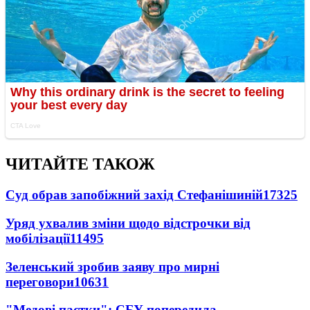
ЧИТАЙТЕ ТАКОЖ
Суд обрав запобіжний захід Стефанішиній
17325
Уряд ухвалив зміни щодо відстрочки від
мобілізації
11495
Зеленський зробив заяву про мирні
переговори
10631
"Медові пастки": СБУ попередила