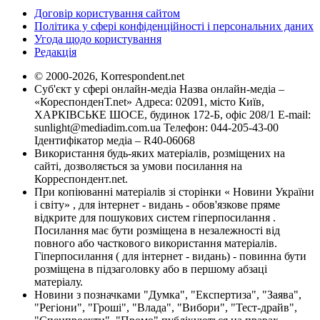
Договір користування сайтом
Політика у сфері конфіденційності і персональних даних
Угода щодо користування
Редакція
© 2000-2026, Korrespondent.net
Суб'єкт у сфері онлайн-медіа Назва онлайн-медіа –
«КореспонденТ.net» Адреса: 02091, місто Київ,
ХАРКІВСЬКЕ ШОСЕ, будинок 172-Б, офіс 208/1 E-mail:
sunlight@mediadim.com.ua
Телефон: 044-205-43-00
Ідентифікатор медіа – R40-06068
Використання будь-яких матеріалів, розміщених на
сайті, дозволяється за умови посилання на
Корреспондент.net.
При копіюванні матеріалів зі сторінки « Новини України
і світу» , для інтернет - видань - обов'язкове пряме
відкрите для пошукових систем гіперпосилання .
Посилання має бути розміщена в незалежності від
повного або часткового використання матеріалів.
Гіперпосилання ( для інтернет - видань) - повинна бути
розміщена в підзаголовку або в першому абзаці
матеріалу.
Новини з позначками "Думка", "Експертиза", "Заява",
"Регіони", "Гроші", "Влада", "Вибори", "Тест-драйв",