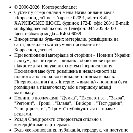
© 2000-2026, Korrespondent.net
Суб'єкт у сфері онлайн-медіа Назва онлайн-медіа –
«КореспонденТ.net» Адреса: 02091, місто Київ,
ХАРКІВСЬКЕ ШОСЕ, будинок 172-Б, офіс 208/1 E-mail:
sunlight@mediadim.com.ua
Телефон: 044-205-43-00
Ідентифікатор медіа – R40-06068
Використання будь-яких матеріалів, розміщених на
сайті, дозволяється за умови посилання на
Корреспондент.net.
При копіюванні матеріалів зі сторінки « Новини України
і світу» , для інтернет - видань - обов'язкове пряме
відкрите для пошукових систем гіперпосилання .
Посилання має бути розміщена в незалежності від
повного або часткового використання матеріалів.
Гіперпосилання ( для інтернет - видань) - повинна бути
розміщена в підзаголовку або в першому абзаці
матеріалу.
Новини з позначками "Думка", "Експертиза", "Заява",
"Регіони", "Гроші", "Влада", "Вибори", "Тест-драйв",
"Спецпроекти", "Промо" публікуються на правах
реклами.
Розділ Спецпроекти створюється спільно з
комерційними партнерами.
Будь яке копіювання, публікація, передрук, чи наступне