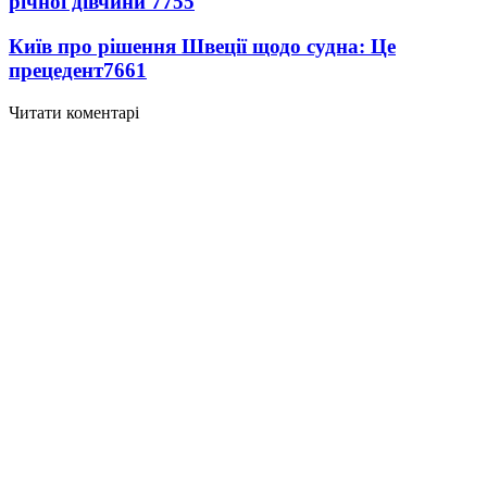
річної дівчини
7755
Київ про рішення Швеції щодо судна: Це
прецедент
7661
Читати коментарі