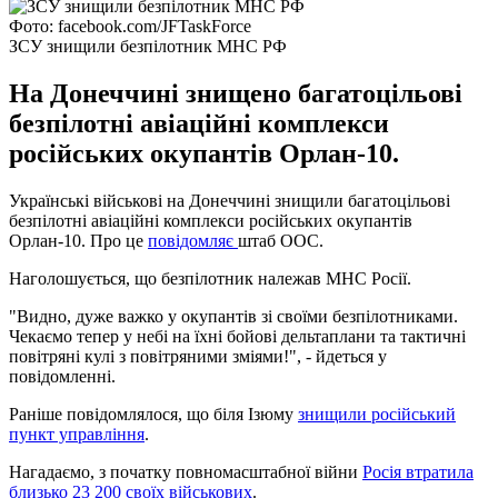
Фото: facebook.com/JFTaskForce
ЗСУ знищили безпілотник МНС РФ
На Донеччині знищено багатоцільові
безпілотні авіаційні комплекси
російських окупантів Орлан-10.
Українські військові на Донеччині знищили багатоцільові
безпілотні авіаційні комплекси російських окупантів
Орлан-10. Про це
повідомляє
штаб ООС.
Наголошується, що безпілотник належав МНС Росії.
"Видно, дуже важко у окупантів зі своїми безпілотниками.
Чекаємо тепер у небі на їхні бойові дельтаплани та тактичні
повітряні кулі з повітряними зміями!", - йдеться у
повідомленні.
Раніше повідомлялося, що біля Ізюму
знищили російський
пункт управління
.
Нагадаємо, з початку повномасштабної війни
Росія втратила
близько 23 200 своїх військових
.