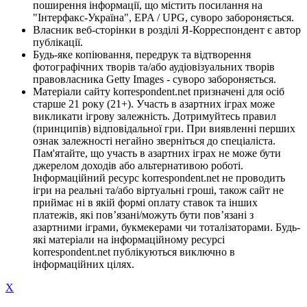
поширення інформації, що містить посилання на
"Інтерфакс-Україна", EPA / UPG, суворо забороняється.
Власник веб-сторінки в розділі Я-Корреспондент є автор
публікації.
Будь-яке копіювання, передрук та відтворення
фотографічних творів та/або аудіовізуальних творів
правовласника Getty Images - суворо забороняється.
Матеріали сайту korrespondent.net призначені для осіб
старше 21 року (21+). Участь в азартних іграх може
викликати ігрову залежність. Дотримуйтесь правил
(принципів) відповідальної гри. При виявленні перших
ознак залежності негайно зверніться до спеціаліста.
Пам'ятайте, що участь в азартних іграх не може бути
джерелом доходів або альтернативою роботі.
Інформаційний ресурс korrespondent.net не проводить
ігри на реальні та/або віртуальні гроші, також сайт не
приймає ні в якій формі оплату ставок та інших
платежів, які пов’язані/можуть бути пов’язані з
азартними іграми, букмекерами чи тоталізаторами. Будь-
які матеріали на інформаційному ресурсі
korrespondent.net публікуються виключно в
інформаційних цілях.
X