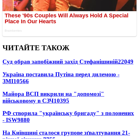
ЧИТАЙТЕ ТАКОЖ
Суд обрав запобіжний захід Стефанішиній
22049
Україна поставила Путіна перед дилемою -
ЗМІ
10566
Майора ВСП викрили на "допомозі"
військовому в СЗЧ
10395
РФ створила "українську бригаду" з полонених
- ISW
9880
На Київщині сталося групове зґвалтування 21-