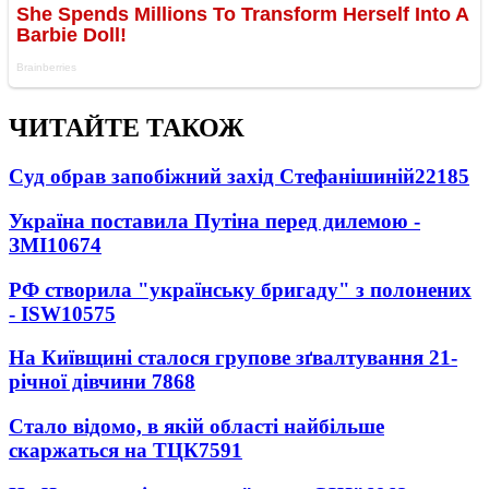
ЧИТАЙТЕ ТАКОЖ
Суд обрав запобіжний захід Стефанішиній
22185
Україна поставила Путіна перед дилемою -
ЗМІ
10674
РФ створила "українську бригаду" з полонених
- ISW
10575
На Київщині сталося групове зґвалтування 21-
річної дівчини
7868
Стало відомо, в якій області найбільше
скаржаться на ТЦК
7591