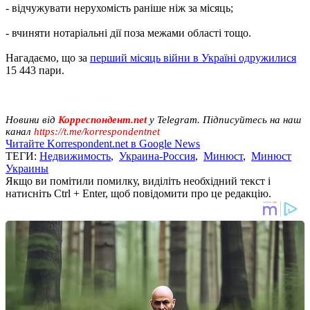
- відчужувати нерухомість раніше ніж за місяць;
- вчиняти нотаріальні дії поза межами області тощо.
Нагадаємо, що за
перший місяць війни в Україні одружилися
15 443 пари.
Новини від
Корреспондент.net
у Telegram. Підписуйтесь на наш
канал
https://t.me/korrespondentnet
Читайте Korrespondent.net в Google News
ТЕГИ:
Недвижимость
,
Украина-Россия
,
Минюст
,
Минюст
Украины
Якщо ви помітили помилку, виділіть необхідний текст і
натисніть Ctrl + Enter, щоб повідомити про це редакцію.