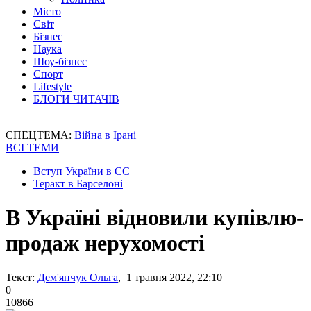
Місто
Світ
Бізнес
Наука
Шоу-бізнес
Спорт
Lifestyle
БЛОГИ ЧИТАЧІВ
СПЕЦТЕМА:
Війна в Ірані
ВСІ ТЕМИ
Вступ України в ЄС
Теракт в Барселоні
В Україні відновили купівлю-
продаж нерухомості
Текст:
Дем'янчук Ольга
, 1 травня 2022, 22:10
0
10866