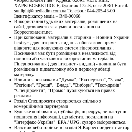
«КореспонденТ.net» Адреса: 02091, місто Київ,
ХАРКІВСЬКЕ ШОСЕ, будинок 172-Б, офіс 208/1 E-mail:
sunlight@mediadim.com.ua
Телефон: 044-205-43-00
Ідентифікатор медіа – R40-06068
Використання будь-яких матеріалів, розміщених на
сайті, дозволяється за умови посилання на
Корреспондент.net.
При копіюванні матеріалів зі сторінки « Новини України
і світу» , для інтернет - видань - обов'язкове пряме
відкрите для пошукових систем гіперпосилання .
Посилання має бути розміщена в незалежності від
повного або часткового використання матеріалів.
Гіперпосилання ( для інтернет - видань) - повинна бути
розміщена в підзаголовку або в першому абзаці
матеріалу.
Новини з позначками "Думка", "Експертиза", "Заява",
"Регіони", "Гроші", "Влада", "Вибори", "Тест-драйв",
"Спецпроекти", "Промо" публікуються на правах
реклами.
Розділ Спецпроекти створюється спільно з
комерційними партнерами.
Будь яке копіювання, публікація, передрук, чи наступне
поширення інформації, що містить посилання на
"Інтерфакс-Україна", EPA / UPG, суворо забороняється.
Власник веб-сторінки в розділі Я-Корреспондент є автор