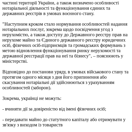
частині території України, а також визначено особливості
нотаріальної діяльності та функціонування єдиних та
державних реєстрів в умовах воєнного стану.
"Наступним кроком стало нормування особливостей надання
нотаріальних послуг, зокрема щодо посвідчення угод з
нерухомістю, а також доступу до Державного реєстру прав на
нерухоме майно та Єдиного державного реєстру юридичних
осіб, фізичних осіб-підприємців та громадських формувань з
метою відновлення функціонування ринку нерухомості та
державної реєстрації прав на неї та бізнесу", – пояснюють у
міністерстві.
Відповідно до постанови уряду, в умовах військового стану та
протягом одного місяця з дня його припинення або
скасування нотаріальні дії здійснюються з урахуванням
особливостей (заборон).
Зокрема, українці не можуть:
- вчиняти дії за довіреністю від імені фізичних осіб;
- передавати майно до статутного капіталу або отримувати у
зв'язку з виходом із товариств