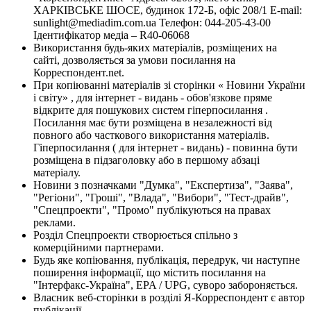
ХАРКІВСЬКЕ ШОСЕ, будинок 172-Б, офіс 208/1 E-mail:
sunlight@mediadim.com.ua
Телефон: 044-205-43-00
Ідентифікатор медіа – R40-06068
Використання будь-яких матеріалів, розміщених на
сайті, дозволяється за умови посилання на
Корреспондент.net.
При копіюванні матеріалів зі сторінки « Новини України
і світу» , для інтернет - видань - обов'язкове пряме
відкрите для пошукових систем гіперпосилання .
Посилання має бути розміщена в незалежності від
повного або часткового використання матеріалів.
Гіперпосилання ( для інтернет - видань) - повинна бути
розміщена в підзаголовку або в першому абзаці
матеріалу.
Новини з позначками "Думка", "Експертиза", "Заява",
"Регіони", "Гроші", "Влада", "Вибори", "Тест-драйв",
"Спецпроекти", "Промо" публікуються на правах
реклами.
Розділ Спецпроекти створюється спільно з
комерційними партнерами.
Будь яке копіювання, публікація, передрук, чи наступне
поширення інформації, що містить посилання на
"Інтерфакс-Україна", EPA / UPG, суворо забороняється.
Власник веб-сторінки в розділі Я-Корреспондент є автор
публікації.