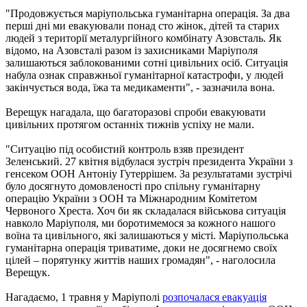
"Продовжується маріупольська гуманітарна операція. За два
перші дні ми евакуювали понад сто жінок, дітей та старих
людей з території металургійного комбінату Азовсталь. Як
відомо, на Азовсталі разом із захисниками Маріуполя
залишаються заблокованими сотні цивільних осіб. Ситуація
набула ознак справжньої гуманітарної катастрофи, у людей
закінчується вода, їжа та медикаменти", - зазначила вона.
Верещук нагадала, що багаторазові спроби евакуювати
цивільних протягом останніх тижнів успіху не мали.
"Ситуацію під особистий контроль взяв президент
Зеленський. 27 квітня відбулася зустріч президента України з
генсеком ООН Антоніу Гутеррішем. За результатами зустрічі
було досягнуто домовленості про спільну гуманітарну
операцію України з ООН та Міжнародним Комітетом
Червоного Хреста. Хоч би як складалася військова ситуація
навколо Маріуполя, ми боротимемося за кожного нашого
воїна та цивільного, які залишаються у місті. Маріупольська
гуманітарна операція триватиме, доки не досягнемо своїх
цілей – порятунку життів наших громадян", - наголосила
Верещук.
Нагадаємо, 1 травня у Маріуполі
розпочалася евакуація