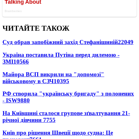
ЧИТАЙТЕ ТАКОЖ
Суд обрав запобіжний захід Стефанішиній
22049
Україна поставила Путіна перед дилемою -
ЗМІ
10566
Майора ВСП викрили на "допомозі"
військовому в СЗЧ
10395
РФ створила "українську бригаду" з полонених
- ISW
9880
На Київщині сталося групове зґвалтування 21-
річної дівчини
7755
Київ про рішення Швеції щодо судна: Це