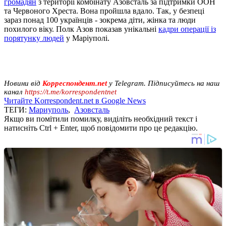
громадян
з території комбінату Азовсталь за підтримки ООН
та Червоного Хреста. Вона пройшла вдало. Так, у безпеці
зараз понад 100 українців - зокрема діти, жінка та люди
похилого віку. Полк Азов показав унікальні
кадри операції із
порятунку людей
у ​​Маріуполі.
Новини від
Корреспондент.net
у Telegram. Підписуйтесь на наш
канал
https://t.me/korrespondentnet
Читайте Korrespondent.net в Google News
ТЕГИ:
Мариуполь
,
Азовсталь
Якщо ви помітили помилку, виділіть необхідний текст і
натисніть Ctrl + Enter, щоб повідомити про це редакцію.