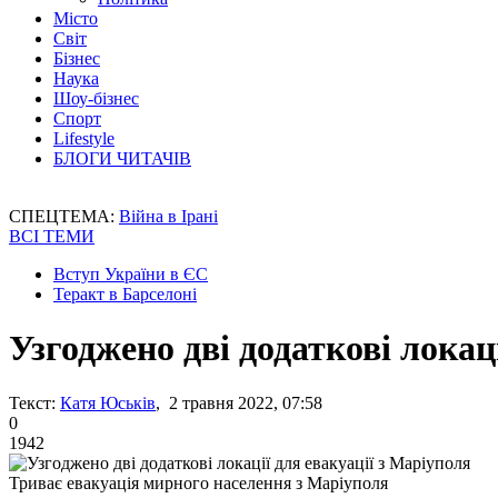
Місто
Світ
Бізнес
Наука
Шоу-бізнес
Спорт
Lifestyle
БЛОГИ ЧИТАЧІВ
СПЕЦТЕМА:
Війна в Ірані
ВСІ ТЕМИ
Вступ України в ЄС
Теракт в Барселоні
Узгоджено дві додаткові локац
Текст:
Катя Юськів
, 2 травня 2022, 07:58
0
1942
Триває евакуація мирного населення з Маріуполя