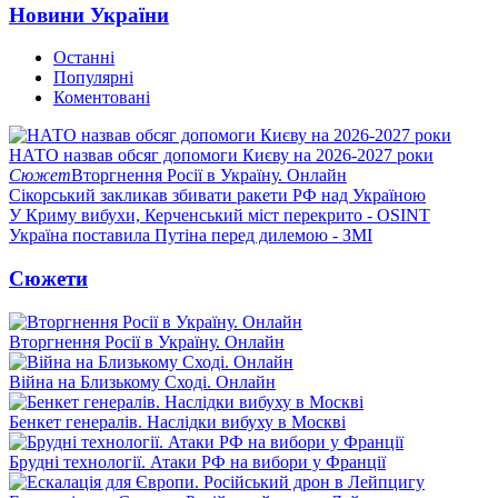
Новини України
Останні
Популярні
Коментовані
НАТО назвав обсяг допомоги Києву на 2026-2027 роки
Сюжет
Вторгнення Росії в Україну. Онлайн
Сікорський закликав збивати ракети РФ над Україною
У Криму вибухи, Керченський міст перекрито - OSINT
Україна поставила Путіна перед дилемою - ЗМІ
Сюжети
Вторгнення Росії в Україну. Онлайн
Війна на Близькому Сході. Онлайн
Бенкет генералів. Наслідки вибуху в Москві
Брудні технології. Атаки РФ на вибори у Франції