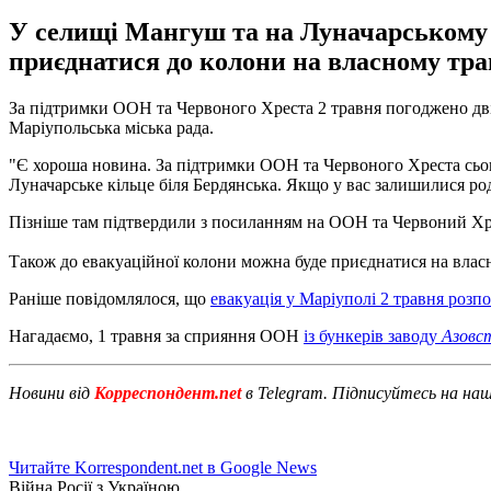
У селищі Мангуш та на Луначарському кі
приєднатися до колони на власному тра
За підтримки ООН та Червоного Хреста 2 травня погоджено дві 
Маріупольська міська рада.
"Є хороша новина. За підтримки ООН та Червоного Хреста сього
Луначарське кільце біля Бердянська. Якщо у вас залишилися род
Пізніше там підтвердили з посиланням на ООН та Червоний Хрест
Також до евакуаційної колони можна буде приєднатися на власн
Раніше повідомлялося, що
евакуація у Маріуполі 2 травня розп
Нагадаємо, 1 травня за сприяння ООН
із бункерів заводу
Азовс
Новини від
Корреспондент.net
в Telegram. Підписуйтесь на на
Читайте Korrespondent.net в Google News
Війна Росії з Україною