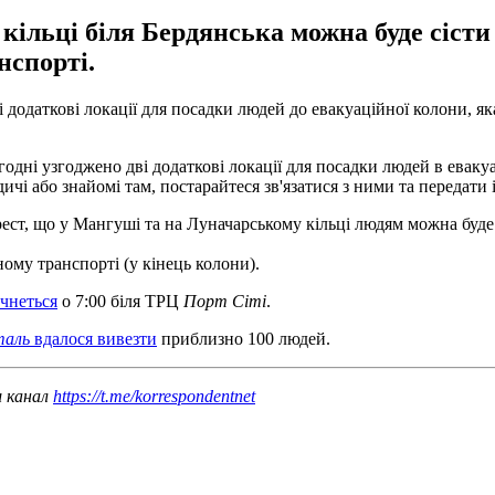
льці біля Бердянська можна буде сісти 
нспорті.
додаткові локації для посадки людей до евакуаційної колони, як
дні узгоджено дві додаткові локації для посадки людей в евакуа
ичі або знайомі там, постарайтеся зв'язатися з ними та передати
, що у Мангуші та на Луначарському кільці людям можна буде сіс
ому транспорті (у кінець колони).
очнеться
о 7:00 біля ТРЦ
Порт Сіті
.
таль
вдалося вивезти
приблизно 100 людей.
ш канал
https://t.me/korrespondentnet