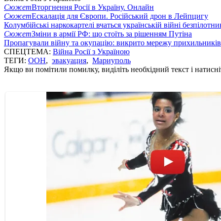
Сюжет
Вторгнення Росії в Україну. Онлайн
Сюжет
Ескалація для Європи. Російський дрон в Лейпцигу
Колумбійські наркокартелі вчаться українській війні безпілотни
Сюжет
Зміни в армії РФ: що стоїть за рішенням Путіна
Пропагували війну та окупацію: викрито мережу прихильникі
СПЕЦТЕМА:
Війна Росії з Україною
ТЕГИ:
ООН
,
эвакуация
,
Мариуполь
Якщо ви помітили помилку, виділіть необхідний текст і натисніт