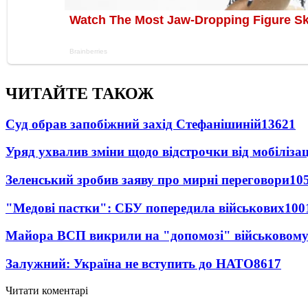
ЧИТАЙТЕ ТАКОЖ
Суд обрав запобіжний захід Стефанішиній
13621
Уряд ухвалив зміни щодо відстрочки від мобілізац
Зеленський зробив заяву про мирні переговори
10
"Медові пастки": СБУ попередила військових
100
Майора ВСП викрили на "допомозі" військовому
Залужний: Україна не вступить до НАТО
8617
Читати коментарі