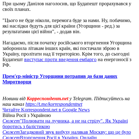
При цьому Данілов наголосив, що Будапешт прорахувався у
своїх планах.
"Цього не буде ніколи, перемога буде за нами. Ну, побачимо,
які наслідки будуть для цієї країни (Угорщини - ред.) за
результатами цієї війни", - додав він.
Нагадаємо, після початку російського вторгнення Угорщина
заборонила літакам інших країн, які постачали зброю в
Україну, пролітати над її територією. Крім того, до сьогодні
Будапешт
виступає проти введення ембарго
на енергоносії з
РФ.
Прем'єр-міністр Угорщини потрапив до бази даних
Миротворця
Новини від
Корреспондент.net
у Telegram. Підписуйтесь на
наш канал
https://t.me/korrespondentnet
Читайте Korrespondent.net в Google News
Війна Росії з Україною
Сюжет
"Полювати на лучника, а не на стрілу". Як Україні
боротись з балістикою
Сюжет
Загадковий звук вибуху налякав Москву: що це було
Сюжет
Вторгнення Росії в Україну. Онлайн