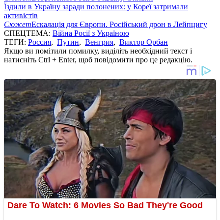
Їздили в Україну заради полонених: у Кореї затримали
активістів
Сюжет
Ескалація для Європи. Російський дрон в Лейпцигу
СПЕЦТЕМА:
Війна Росії з Україною
ТЕГИ:
Россия
,
Путин
,
Венгрия
,
Виктор Орбан
Якщо ви помітили помилку, виділіть необхідний текст і
натисніть Ctrl + Enter, щоб повідомити про це редакцію.