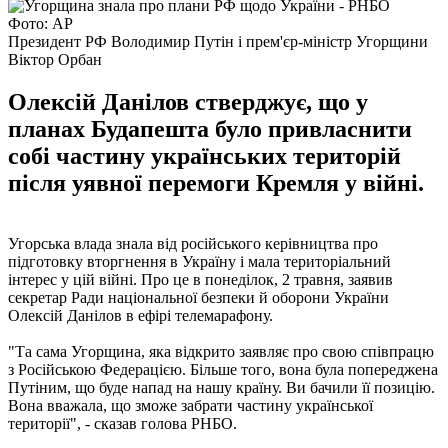
Фото: АР
Президент РФ Володимир Путін і прем'єр-міністр Угорщини
Віктор Орбан
Олексій Данілов стверджує, що у
планах Будапешта було привласнити
собі частину українських територій
після уявної перемоги Кремля у війні.
Угорська влада знала від російського керівництва про
підготовку вторгнення в Україну і мала територіальний
інтерес у цій війні. Про це в понеділок, 2 травня, заявив
секретар Ради національної безпеки й оборони України
Олексій Данілов в ефірі телемарафону.
"Та сама Угорщина, яка відкрито заявляє про свою співпрацю
з Російською Федерацією. Більше того, вона була попереджена
Путіним, що буде напад на нашу країну. Ви бачили її позицію.
Вона вважала, що зможе забрати частину української
території", - сказав голова РНБО.