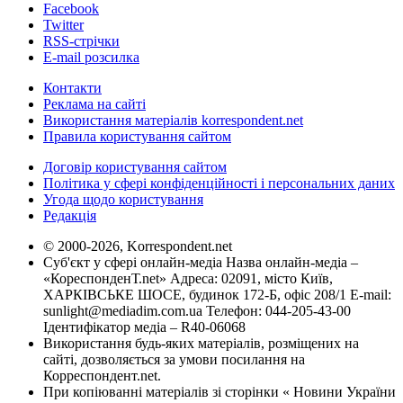
Facebook
Twitter
RSS-стрічки
E-mail розсилка
Контакти
Реклама на сайті
Використання матеріалів korrespondent.net
Правила користування сайтом
Договір користування сайтом
Політика у сфері конфіденційності і персональних даних
Угода щодо користування
Редакція
© 2000-2026, Korrespondent.net
Суб'єкт у сфері онлайн-медіа Назва онлайн-медіа –
«КореспонденТ.net» Адреса: 02091, місто Київ,
ХАРКІВСЬКЕ ШОСЕ, будинок 172-Б, офіс 208/1 E-mail:
sunlight@mediadim.com.ua
Телефон: 044-205-43-00
Ідентифікатор медіа – R40-06068
Використання будь-яких матеріалів, розміщених на
сайті, дозволяється за умови посилання на
Корреспондент.net.
При копіюванні матеріалів зі сторінки « Новини України