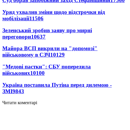
Суд обрав запобіжний захід Стефанішиній
17560
Уряд ухвалив зміни щодо відстрочки від
мобілізації
11506
Зеленський зробив заяву про мирні
переговори
10637
Майора ВСП викрили на "допомозі"
військовому в СЗЧ
10129
"Медові пастки": СБУ попередила
військових
10100
Україна поставила Путіна перед дилемою -
ЗМІ
9843
Читати коментарі