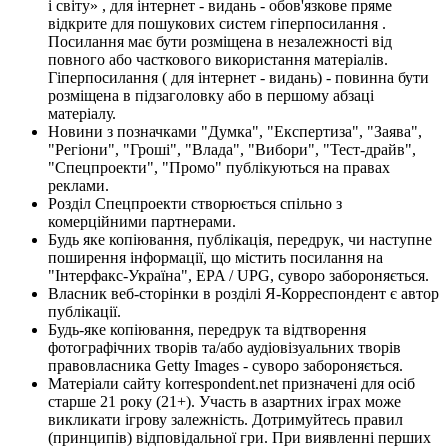
і світу» , для інтернет - видань - обов'язкове пряме
відкрите для пошукових систем гіперпосилання .
Посилання має бути розміщена в незалежності від
повного або часткового використання матеріалів.
Гіперпосилання ( для інтернет - видань) - повинна бути
розміщена в підзаголовку або в першому абзаці
матеріалу.
Новини з позначками "Думка", "Експертиза", "Заява",
"Регіони", "Гроші", "Влада", "Вибори", "Тест-драйв",
"Спецпроекти", "Промо" публікуються на правах
реклами.
Розділ Спецпроекти створюється спільно з
комерційними партнерами.
Будь яке копіювання, публікація, передрук, чи наступне
поширення інформації, що містить посилання на
"Інтерфакс-Україна", EPA / UPG, суворо забороняється.
Власник веб-сторінки в розділі Я-Корреспондент є автор
публікації.
Будь-яке копіювання, передрук та відтворення
фотографічних творів та/або аудіовізуальних творів
правовласника Getty Images - суворо забороняється.
Матеріали сайту korrespondent.net призначені для осіб
старше 21 року (21+). Участь в азартних іграх може
викликати ігрову залежність. Дотримуйтесь правил
(принципів) відповідальної гри. При виявленні перших