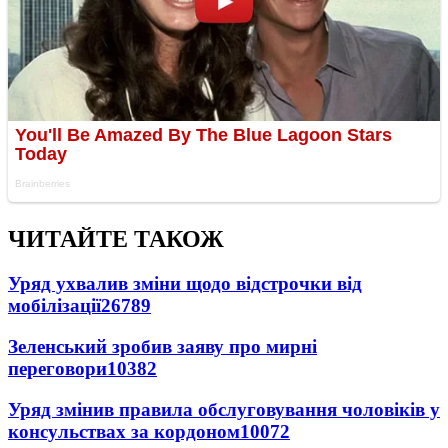
ЧИТАЙТЕ ТАКОЖ
Уряд ухвалив зміни щодо відстрочки від
мобілізації
26789
Зеленський зробив заяву про мирні
переговори
10382
Уряд змінив правила обслуговування чоловіків у
консульствах за кордоном
10072