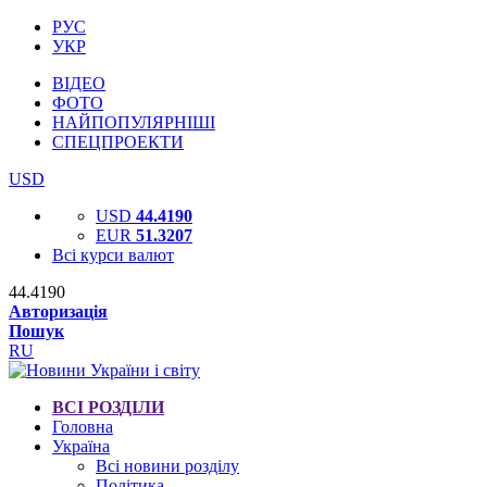
РУС
УКР
ВІДЕО
ФОТО
НАЙПОПУЛЯРНІШІ
СПЕЦПРОЕКТИ
USD
USD
44.4190
EUR
51.3207
Всі курси валют
44.4190
Авторизація
Пошук
RU
ВСІ РОЗДІЛИ
Головна
Україна
Всі новини розділу
Політика