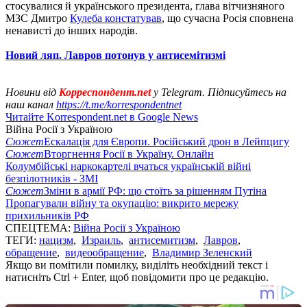
стосувалися й українського президента, глава вітчизняного
МЗС Дмитро
Кулеба констатував
, що сучасна Росія сповнена
ненависті до інших народів.
Новий ляп. Лавров потонув у антисемітизмі
Новини від
Корреспондент.net
у Telegram. Підписуйтесь на
наш канал
https://t.me/korrespondentnet
Читайте Korrespondent.net в Google News
Війна Росії з Україною
Сюжет
Ескалація для Європи. Російський дрон в Лейпцигу
Сюжет
Вторгнення Росії в Україну. Онлайн
Колумбійські наркокартелі вчаться українській війні
безпілотників - ЗМІ
Сюжет
Зміни в армії РФ: що стоїть за рішенням Путіна
Пропагували війну та окупацію: викрито мережу
прихильників РФ
СПЕЦТЕМА:
Війна Росії з Україною
ТЕГИ:
нацизм
,
Израиль
,
антисемитизм
,
Лавров
,
обращение
,
видеообращение
,
Владимир Зеленский
Якщо ви помітили помилку, виділіть необхідний текст і
натисніть Ctrl + Enter, щоб повідомити про це редакцію.