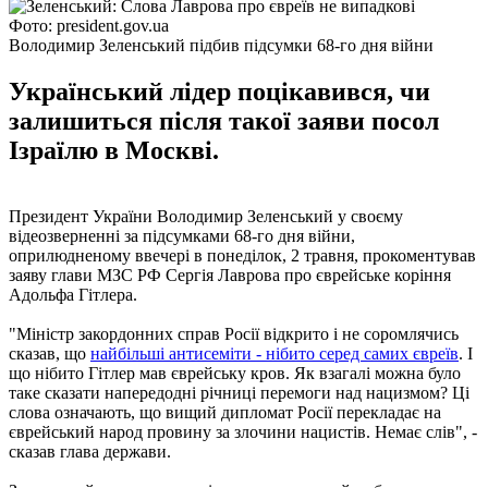
Фото: president.gov.ua
Володимир Зеленський підбив підсумки 68-го дня війни
Український лідер поцікавився, чи
залишиться після такої заяви посол
Ізраїлю в Москві.
Президент України Володимир Зеленський у своєму
відеозверненні за підсумками 68-го дня війни,
оприлюдненому ввечері в понеділок, 2 травня, прокоментував
заяву глави МЗС РФ Сергія Лаврова про єврейське коріння
Адольфа Гітлера.
"Міністр закордонних справ Росії відкрито і не соромлячись
сказав, що
найбільші антисеміти - нібито серед самих євреїв
. І
що нібито Гітлер мав єврейську кров. Як взагалі можна було
таке сказати напередодні річниці перемоги над нацизмом? Ці
слова означають, що вищий дипломат Росії перекладає на
єврейський народ провину за злочини нацистів. Немає слів", -
сказав глава держави.