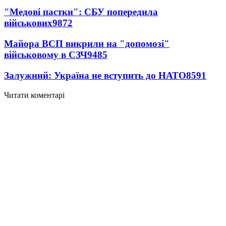
"Медові пастки": СБУ попередила
військових
9872
Майора ВСП викрили на "допомозі"
військовому в СЗЧ
9485
Залужний: Україна не вступить до НАТО
8591
Читати коментарі