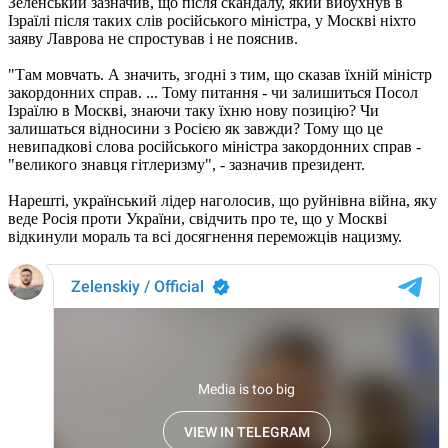
Зеленський зазначив, що після скандалу, який вибухнув в
Ізраїлі після таких слів російського міністра, у Москві ніхто
заяву Лаврова не спростував і не пояснив.
"Там мовчать. А значить, згодні з тим, що сказав їхній міністр
закордонних справ. ... Тому питання - чи залишиться Посол
Ізраїлю в Москві, знаючи таку їхню нову позицію? Чи
залишаться відносини з Росією як завжди? Тому що це
невипадкові слова російського міністра закордонних справ -
"великого знавця гітлеризму", - зазначив президент.
Нарешті, український лідер наголосив, що руйнівна війна, яку
веде Росія проти України, свідчить про те, що у Москві
відкинули мораль та всі досягнення переможців нацизму.