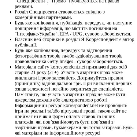
"Спецпроекти", "Промо" публікуються на правах
реклами.
Розділ Спецпроекти створюється спільно з
комерційними партнерами.
Будь яке копіювання, публікація, передрук, чи наступне
поширення інформації, що містить посилання на
"Інтерфакс-Україна", EPA / UPG, суворо забороняється.
Власник веб-сторінки в розділі Я-Корреспондент є автор
публікації.
Будь-яке копіювання, передрук та відтворення
фотографічних творів та/або аудіовізуальних творів
правовласника Getty Images - суворо забороняється.
Матеріали сайту korrespondent.net призначені для осіб
старше 21 року (21+). Участь в азартних іграх може
викликати ігрову залежність. Дотримуйтесь правил
(принципів) відповідальної гри. При виявленні перших
ознак залежності негайно зверніться до спеціаліста.
Пам'ятайте, що участь в азартних іграх не може бути
джерелом доходів або альтернативою роботі.
Інформаційний ресурс korrespondent.net не проводить
ігри на реальні та/або віртуальні гроші, також сайт не
приймає ні в якій формі оплату ставок та інших
платежів, які пов’язані/можуть бути пов’язані з
азартними іграми, букмекерами чи тоталізаторами. Будь-
які матеріали на інформаційному ресурсі