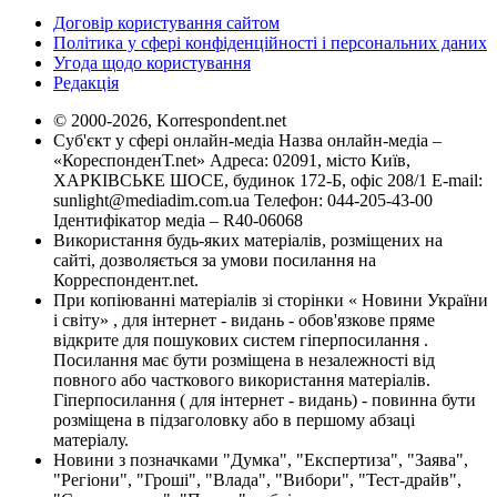
Договір користування сайтом
Політика у сфері конфіденційності і персональних даних
Угода щодо користування
Редакція
© 2000-2026, Korrespondent.net
Суб'єкт у сфері онлайн-медіа Назва онлайн-медіа –
«КореспонденТ.net» Адреса: 02091, місто Київ,
ХАРКІВСЬКЕ ШОСЕ, будинок 172-Б, офіс 208/1 E-mail:
sunlight@mediadim.com.ua
Телефон: 044-205-43-00
Ідентифікатор медіа – R40-06068
Використання будь-яких матеріалів, розміщених на
сайті, дозволяється за умови посилання на
Корреспондент.net.
При копіюванні матеріалів зі сторінки « Новини України
і світу» , для інтернет - видань - обов'язкове пряме
відкрите для пошукових систем гіперпосилання .
Посилання має бути розміщена в незалежності від
повного або часткового використання матеріалів.
Гіперпосилання ( для інтернет - видань) - повинна бути
розміщена в підзаголовку або в першому абзаці
матеріалу.
Новини з позначками "Думка", "Експертиза", "Заява",
"Регіони", "Гроші", "Влада", "Вибори", "Тест-драйв",