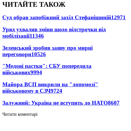
ЧИТАЙТЕ ТАКОЖ
Суд обрав запобіжний захід Стефанішиній
12971
Уряд ухвалив зміни щодо відстрочки від
мобілізації
11346
Зеленський зробив заяву про мирні
переговори
10526
"Медові пастки": СБУ попередила
військових
9994
Майора ВСП викрили на "допомозі"
військовому в СЗЧ
9724
Залужний: Україна не вступить до НАТО
8607
Читати коментарі