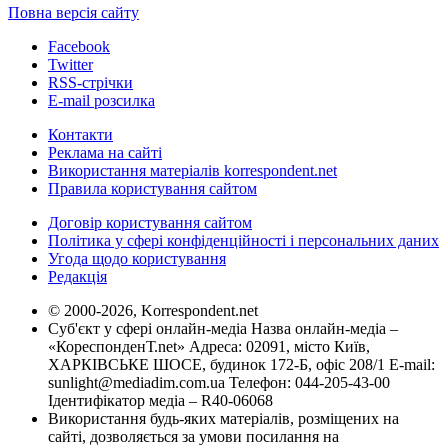
Повна версія сайту
Facebook
Twitter
RSS-стрічки
E-mail розсилка
Контакти
Реклама на сайті
Використання матеріалів korrespondent.net
Правила користування сайтом
Договір користування сайтом
Політика у сфері конфіденційності і персональних даних
Угода щодо користування
Редакція
© 2000-2026, Korrespondent.net
Суб'єкт у сфері онлайн-медіа Назва онлайн-медіа –
«КореспонденТ.net» Адреса: 02091, місто Київ,
ХАРКІВСЬКЕ ШОСЕ, будинок 172-Б, офіс 208/1 E-mail:
sunlight@mediadim.com.ua
Телефон: 044-205-43-00
Ідентифікатор медіа – R40-06068
Використання будь-яких матеріалів, розміщених на
сайті, дозволяється за умови посилання на