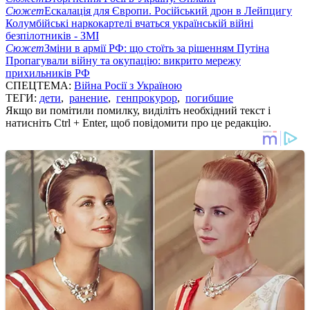
Сюжет
Ескалація для Європи. Російський дрон в Лейпцигу
Колумбійські наркокартелі вчаться українській війні
безпілотників - ЗМІ
Сюжет
Зміни в армії РФ: що стоїть за рішенням Путіна
Пропагували війну та окупацію: викрито мережу
прихильників РФ
СПЕЦТЕМА:
Війна Росії з Україною
ТЕГИ:
дети
,
ранение
,
генпрокурор
,
погибшие
Якщо ви помітили помилку, виділіть необхідний текст і
натисніть Ctrl + Enter, щоб повідомити про це редакцію.