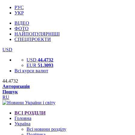
РУС
УКР
ВІДЕО
ФОТО
НАЙПОПУЛЯРНІШІ
СПЕЦПРОЕКТИ
USD
USD
44.4732
EUR
51.3093
Всі курси валют
44.4732
Авторизація
Пошук
RU
ВСІ РОЗДІЛИ
Головна
Україна
Всі новини розділу
Політика