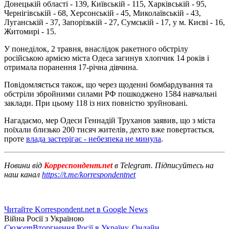
Донецькій області - 139, Київській - 115, Харківській - 95,
Чернігівській - 68, Херсонській - 45, Миколаївській - 43,
Луганській - 37, Запорізькій - 27, Сумській - 17, у м. Києві - 16,
Житомирі - 15.
У понеділок, 2 травня, внаслідок ракетного обстрілу
російською армією міста Одеса загинув хлопчик 14 років і
отримала поранення 17-річна дівчина.
Повідомляється також, що через щоденні бомбардування та
обстріли збройними силами РФ пошкоджено 1584 навчальні
заклади. При цьому 118 із них повністю зруйновані.
Нагадаємо, мер Одеси Геннадій Труханов заявив, що з міста
поїхали близько 200 тисяч жителів, дехто вже повертається,
проте
влада застерігає - небезпека не минула
.
Новини від
Корреспондент.net
в Telegram. Підписуйтесь на
наш канал
https://t.me/korrespondentnet
Читайте Korrespondent.net в Google News
Війна Росії з Україною
Сюжет
Вторгнення Росії в Україну. Онлайн