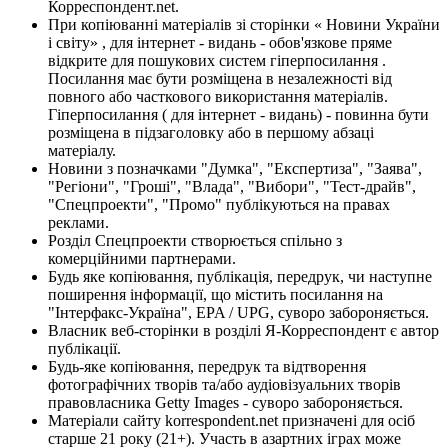
Корреспондент.net.
При копіюванні матеріалів зі сторінки « Новини України
і світу» , для інтернет - видань - обов'язкове пряме
відкрите для пошукових систем гіперпосилання .
Посилання має бути розміщена в незалежності від
повного або часткового використання матеріалів.
Гіперпосилання ( для інтернет - видань) - повинна бути
розміщена в підзаголовку або в першому абзаці
матеріалу.
Новини з позначками "Думка", "Експертиза", "Заява",
"Регіони", "Гроші", "Влада", "Вибори", "Тест-драйв",
"Спецпроекти", "Промо" публікуються на правах
реклами.
Розділ Спецпроекти створюється спільно з
комерційними партнерами.
Будь яке копіювання, публікація, передрук, чи наступне
поширення інформації, що містить посилання на
"Інтерфакс-Україна", EPA / UPG, суворо забороняється.
Власник веб-сторінки в розділі Я-Корреспондент є автор
публікації.
Будь-яке копіювання, передрук та відтворення
фотографічних творів та/або аудіовізуальних творів
правовласника Getty Images - суворо забороняється.
Матеріали сайту korrespondent.net призначені для осіб
старше 21 року (21+). Участь в азартних іграх може