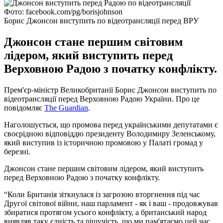
Фото: facebook.com/pg/borisjohnson
Борис Джонсон виступить по відеотрансляції перед ВРУ
Джонсон стане першим світовим
лідером, який виступить перед
Верховною Радою з початку конфлікту.
Прем'єр-міністр Великобританії Борис Джонсон виступить по
відеотрансляції перед Верховною Радою України. Про це
повідомляє
The Guardian
.
Наголошується, що промова перед українськими депутатами є
своєрідною відповіддю президенту Володимиру Зеленському,
який виступив із історичною промовою у Палаті громад у
березні.
Джонсон стане першим світовим лідером, який виступить
перед Верховною Радою з початку конфлікту.
“Коли Британія зіткнулася із загрозою вторгнення під час
Другої світової війни, наш парламент - як і ваш - продовжував
збиратися протягом усього конфлікту, а британський народ
виявляв таку єдність та рішучість, що ми пам'ятаємо цей час