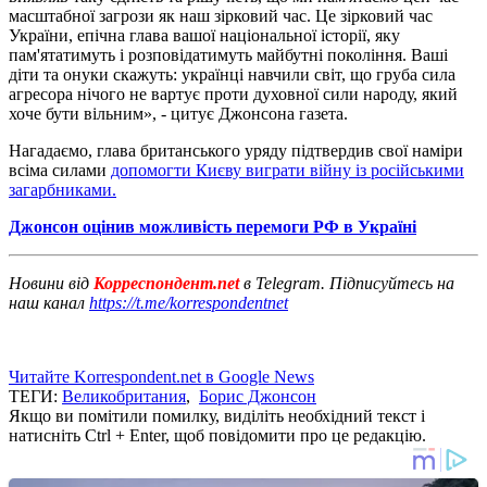
масштабної загрози як наш зірковий час. Це зірковий час
України, епічна глава вашої національної історії, яку
пам'ятатимуть і розповідатимуть майбутні покоління. Ваші
діти та онуки скажуть: українці навчили світ, що груба сила
агресора нічого не вартує проти духовної сили народу, який
хоче бути вільним», - цитує Джонсона газета.
Нагадаємо, глава британського уряду підтвердив свої наміри
всіма силами
допомогти Києву виграти війну із російськими
загарбниками.
Джонсон оцінив можливість перемоги РФ в Україні
Новини від
Корреспондент.net
в Telegram. Підписуйтесь на
наш канал
https://t.me/korrespondentnet
Читайте Korrespondent.net в Google News
ТЕГИ:
Великобритания
,
Борис Джонсон
Якщо ви помітили помилку, виділіть необхідний текст і
натисніть Ctrl + Enter, щоб повідомити про це редакцію.