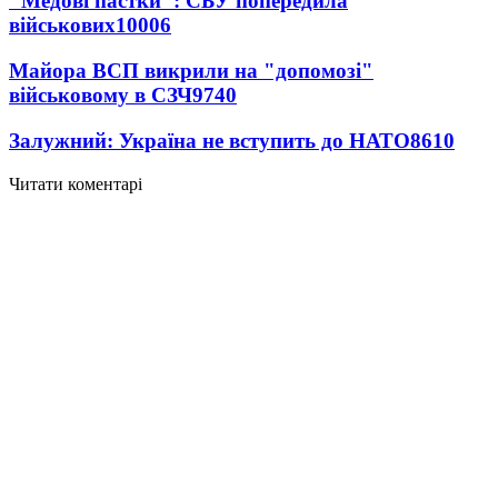
"Медові пастки": СБУ попередила
військових
10006
Майора ВСП викрили на "допомозі"
військовому в СЗЧ
9740
Залужний: Україна не вступить до НАТО
8610
Читати коментарі