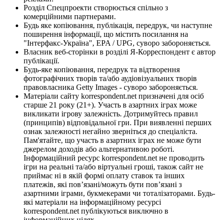
Розділ Спецпроекти створюється спільно з
комерційними партнерами.
Будь яке копіювання, публікація, передрук, чи наступне
поширення інформації, що містить посилання на
"Інтерфакс-Україна", EPA / UPG, суворо забороняється.
Власник веб-сторінки в розділі Я-Корреспондент є автор
публікації.
Будь-яке копіювання, передрук та відтворення
фотографічних творів та/або аудіовізуальних творів
правовласника Getty Images - суворо забороняється.
Матеріали сайту korrespondent.net призначені для осіб
старше 21 року (21+). Участь в азартних іграх може
викликати ігрову залежність. Дотримуйтесь правил
(принципів) відповідальної гри. При виявленні перших
ознак залежності негайно зверніться до спеціаліста.
Пам'ятайте, що участь в азартних іграх не може бути
джерелом доходів або альтернативою роботі.
Інформаційний ресурс korrespondent.net не проводить
ігри на реальні та/або віртуальні гроші, також сайт не
приймає ні в якій формі оплату ставок та інших
платежів, які пов’язані/можуть бути пов’язані з
азартними іграми, букмекерами чи тоталізаторами. Будь-
які матеріали на інформаційному ресурсі
korrespondent.net публікуються виключно в
інформаційних цілях.