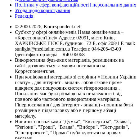
Політика у сфері конфіденційності і персональних даних
Угода щодо користування
Редакція
© 2000-2026, Korrespondent.net
Суб'єкт у сфері онлайн-медіа Назва онлайн-медіа –
«КореспонденТ.net» Адреса: 02091, місто Київ,
ХАРКІВСЬКЕ ШОСЕ, будинок 172-Б, офіс 208/1 E-mail:
sunlight@mediadim.com.ua
Телефон: 044-205-43-00
Ідентифікатор медіа – R40-06068
Використання будь-яких матеріалів, розміщених на
сайті, дозволяється за умови посилання на
Корреспондент.net.
При копіюванні матеріалів зі сторінки « Новини України
і світу» , для інтернет - видань - обов'язкове пряме
відкрите для пошукових систем гіперпосилання .
Посилання має бути розміщена в незалежності від
повного або часткового використання матеріалів.
Гіперпосилання ( для інтернет - видань) - повинна бути
розміщена в підзаголовку або в першому абзаці
матеріалу.
Новини з позначками "Думка", "Експертиза", "Заява",
"Регіони", "Гроші", "Влада", "Вибори", "Тест-драйв",
"Спецпроекти", "Промо" публікуються на правах
реклами.