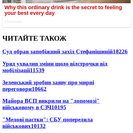
ЧИТАЙТЕ ТАКОЖ
Суд обрав запобіжний захід Стефанішиній
18226
Уряд ухвалив зміни щодо відстрочки від
мобілізації
11539
Зеленський зробив заяву про мирні
переговори
10662
Майора ВСП викрили на "допомозі"
військовому в СЗЧ
10195
"Медові пастки": СБУ попередила
військових
10132