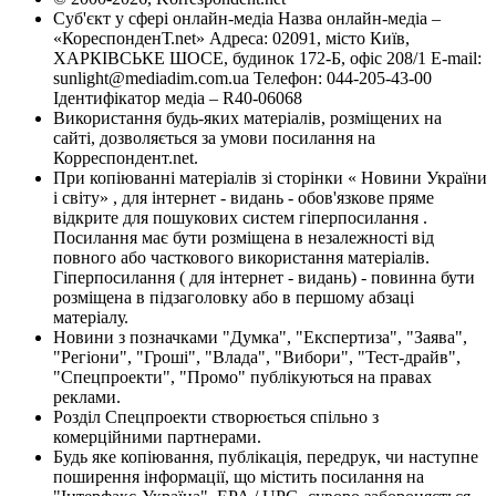
Суб'єкт у сфері онлайн-медіа Назва онлайн-медіа –
«КореспонденТ.net» Адреса: 02091, місто Київ,
ХАРКІВСЬКЕ ШОСЕ, будинок 172-Б, офіс 208/1 E-mail:
sunlight@mediadim.com.ua
Телефон: 044-205-43-00
Ідентифікатор медіа – R40-06068
Використання будь-яких матеріалів, розміщених на
сайті, дозволяється за умови посилання на
Корреспондент.net.
При копіюванні матеріалів зі сторінки « Новини України
і світу» , для інтернет - видань - обов'язкове пряме
відкрите для пошукових систем гіперпосилання .
Посилання має бути розміщена в незалежності від
повного або часткового використання матеріалів.
Гіперпосилання ( для інтернет - видань) - повинна бути
розміщена в підзаголовку або в першому абзаці
матеріалу.
Новини з позначками "Думка", "Експертиза", "Заява",
"Регіони", "Гроші", "Влада", "Вибори", "Тест-драйв",
"Спецпроекти", "Промо" публікуються на правах
реклами.
Розділ Спецпроекти створюється спільно з
комерційними партнерами.
Будь яке копіювання, публікація, передрук, чи наступне
поширення інформації, що містить посилання на