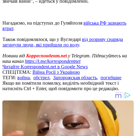
звичаїв війни", – йдеться у повідомленні.
Нагадаємо, на підступах до Гуляйполя
війська РФ зазнають
втрат
.
Також повідомлялося, що у Вугледарі
від розриву снаряда
загинули люди, які прийшли по воду
.
Новини від
Корреспондент.net
у Telegram. Підписуйтесь на
наш канал
https://t.me/korrespondentnet
Читайте Korrespondent.net в Google News
СПЕЦТЕМА:
Війна Росії з Україною
ТЕГИ:
война
,
обстрел
,
Запорожская область
,
погибшие
Якщо ви помітили помилку, виділіть необхідний текст і
натисніть Ctrl + Enter, щоб повідомити про це редакцію.