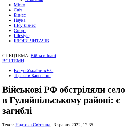
Місто
Світ
Бізнес
Наука
Шоу-бізнес
Спорт
Lifestyle
БЛОГИ ЧИТАЧІВ
СПЕЦТЕМА:
Війна в Ірані
ВСІ ТЕМИ
Вступ України в ЄС
Теракт в Барселоні
Військові РФ обстріляли село
в Гуляйпільському районі: є
загиблі
Текст:
Надтока Світлана
, 3 травня 2022, 12:35