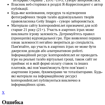
"Інтерфакс-Україна", EPA / UPG, суворо забороняється.
Власник веб-сторінки в розділі Я-Корреспондент є автор
публікації.
Будь-яке копіювання, передрук та відтворення
фотографічних творів та/або аудіовізуальних творів
правовласника Getty Images - суворо забороняється.
Матеріали сайту korrespondent.net призначені для осіб
старше 21 року (21+). Участь в азартних іграх може
викликати ігрову залежність. Дотримуйтесь правил
(принципів) відповідальної гри. При виявленні перших
ознак залежності негайно зверніться до спеціаліста.
Пам'ятайте, що участь в азартних іграх не може бути
джерелом доходів або альтернативою роботі.
Інформаційний ресурс korrespondent.net не проводить
ігри на реальні та/або віртуальні гроші, також сайт не
приймає ні в якій формі оплату ставок та інших
платежів, які пов’язані/можуть бути пов’язані з
азартними іграми, букмекерами чи тоталізаторами. Будь-
які матеріали на інформаційному ресурсі
korrespondent.net публікуються виключно в
інформаційних цілях.
X
Ошибка