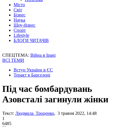
Місто
Світ
Бізнес
Наука
Шоу-бізнес
Спорт
Lifestyle
БЛОГИ ЧИТАЧІВ
СПЕЦТЕМА:
Війна в Ірані
ВСІ ТЕМИ
Вступ України в ЄС
Теракт в Барселоні
Під час бомбардувань
Азовсталі загинули жінки
Текст:
Людмила Троценко
, 3 травня 2022, 14:48
1
6485