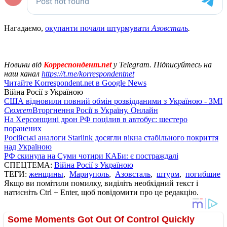
Нагадаємо,
окупанти почали штурмувати
Азовсталь
.
Новини від
Корреспондент.net
у Telegram. Підписуйтесь на
наш канал
https://t.me/korrespondentnet
Читайте Korrespondent.net в Google News
Війна Росії з Україною
США відновили повний обмін розвідданими з Україною - ЗМІ
Сюжет
Вторгнення Росії в Україну. Онлайн
На Херсонщині дрон РФ поцілив в автобус: шестеро
поранених
Російські аналоги Starlink досягли вікна стабільного покриття
над Україною
РФ скинула на Суми чотири КАБи: є постраждалі
СПЕЦТЕМА:
Війна Росії з Україною
ТЕГИ:
женщины
,
Мариуполь
,
Азовсталь
,
штурм
,
погибшие
Якщо ви помітили помилку, виділіть необхідний текст і
натисніть Ctrl + Enter, щоб повідомити про це редакцію.