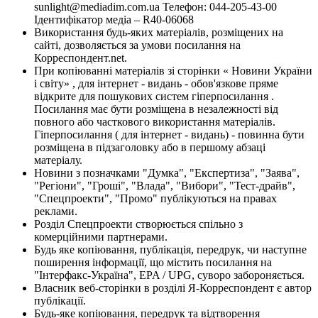
sunlight@mediadim.com.ua
Телефон: 044-205-43-00
Ідентифікатор медіа – R40-06068
Використання будь-яких матеріалів, розміщених на
сайті, дозволяється за умови посилання на
Корреспондент.net.
При копіюванні матеріалів зі сторінки « Новини України
і світу» , для інтернет - видань - обов'язкове пряме
відкрите для пошукових систем гіперпосилання .
Посилання має бути розміщена в незалежності від
повного або часткового використання матеріалів.
Гіперпосилання ( для інтернет - видань) - повинна бути
розміщена в підзаголовку або в першому абзаці
матеріалу.
Новини з позначками "Думка", "Експертиза", "Заява",
"Регіони", "Гроші", "Влада", "Вибори", "Тест-драйв",
"Спецпроекти", "Промо" публікуються на правах
реклами.
Розділ Спецпроекти створюється спільно з
комерційними партнерами.
Будь яке копіювання, публікація, передрук, чи наступне
поширення інформації, що містить посилання на
"Інтерфакс-Україна", EPA / UPG, суворо забороняється.
Власник веб-сторінки в розділі Я-Корреспондент є автор
публікації.
Будь-яке копіювання, передрук та відтворення