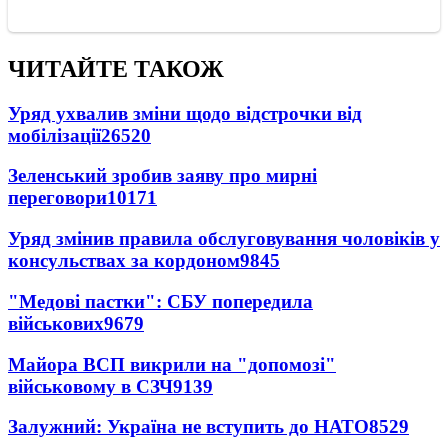
ЧИТАЙТЕ ТАКОЖ
Уряд ухвалив зміни щодо відстрочки від
мобілізації
26520
Зеленський зробив заяву про мирні
переговори
10171
Уряд змінив правила обслуговування чоловіків у
консульствах за кордоном
9845
"Медові пастки": СБУ попередила
військових
9679
Майора ВСП викрили на "допомозі"
військовому в СЗЧ
9139
Залужний: Україна не вступить до НАТО
8529