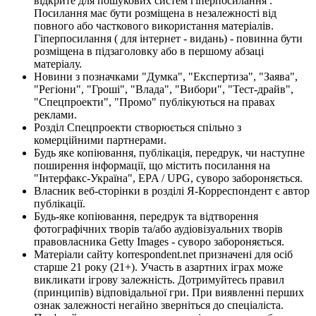
відкрите для пошукових систем гіперпосилання .
Посилання має бути розміщена в незалежності від
повного або часткового використання матеріалів.
Гіперпосилання ( для інтернет - видань) - повинна бути
розміщена в підзаголовку або в першому абзаці
матеріалу.
Новини з позначками "Думка", "Експертиза", "Заява",
"Регіони", "Гроші", "Влада", "Вибори", "Тест-драйв",
"Спецпроекти", "Промо" публікуються на правах
реклами.
Розділ Спецпроекти створюється спільно з
комерційними партнерами.
Будь яке копіювання, публікація, передрук, чи наступне
поширення інформації, що містить посилання на
"Інтерфакс-Україна", EPA / UPG, суворо забороняється.
Власник веб-сторінки в розділі Я-Корреспондент є автор
публікації.
Будь-яке копіювання, передрук та відтворення
фотографічних творів та/або аудіовізуальних творів
правовласника Getty Images - суворо забороняється.
Матеріали сайту korrespondent.net призначені для осіб
старше 21 року (21+). Участь в азартних іграх може
викликати ігрову залежність. Дотримуйтесь правил
(принципів) відповідальної гри. При виявленні перших
ознак залежності негайно зверніться до спеціаліста.