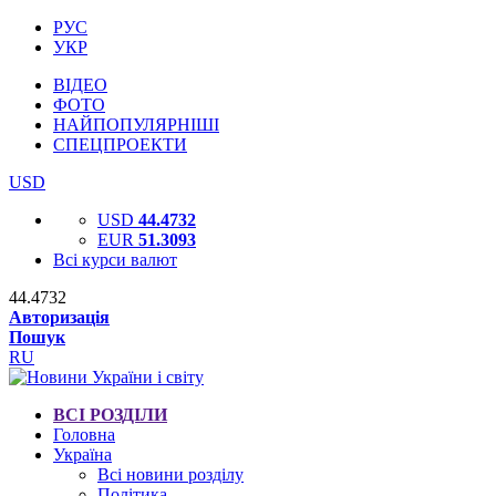
РУС
УКР
ВІДЕО
ФОТО
НАЙПОПУЛЯРНІШІ
СПЕЦПРОЕКТИ
USD
USD
44.4732
EUR
51.3093
Всі курси валют
44.4732
Авторизація
Пошук
RU
ВСІ РОЗДІЛИ
Головна
Україна
Всі новини розділу
Політика