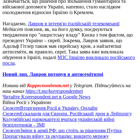
Зазначається, що рішення про збільшення гуманітарної та
військової допомоги Україні, напевно, стало наслідком
охолодження відносин Ізраїлю із Кремлем.
Нагадаємо,
Лавров в інтерв'ю італійській телекомпанії
Медіасет
пояснив, як, на його думку, поєднуються
твердження про "нацистську владу" Києва з тим фактом, що
президент України – єврей. Зокрема, Лавров заявив, що
Адольф Гітлер також мав єврейську кров, а найзатятіші
антисеміти, як правило, євреї. Така заява вже викликала
обурення в Ізраїлі, надалі
МЗС Ізраїлю викликало російського
посла
.
Новий ляп. Лавров потонув в антисемітизмі
Новини від
Корреспондент.net
у Telegram. Підписуйтесь на
наш канал
https://t.me/korrespondentnet
Читайте Korrespondent.net в Google News
Війна Росії з Україною
Сюжет
Вторгнення Росії в Україну. Онлайн
Сюжет
Ескалація для Європи. Російський дрон в Лейпцигу
Колумбійські наркокартелі вчаться українській війні
безпілотників - ЗМІ
Сюжет
Зміни в армії РФ: що стоїть за рішенням Путіна
Пропагували війну та окупацію: викрито мережу