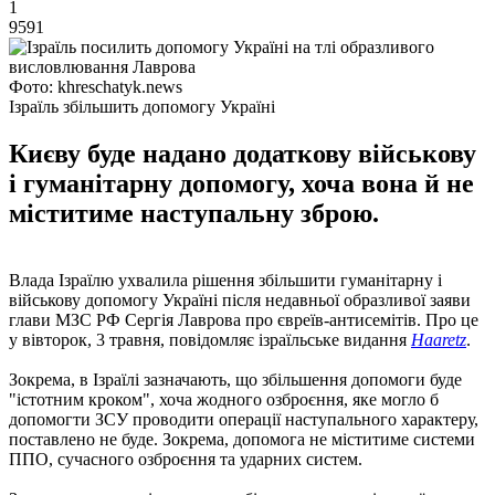
1
9591
Фото: khreschatyk.news
Ізраїль збільшить допомогу Україні
Києву буде надано додаткову військову
і гуманітарну допомогу, хоча вона й не
міститиме наступальну зброю.
Влада Ізраїлю ухвалила рішення збільшити гуманітарну і
військову допомогу Україні після недавньої образливої ​​заяви
глави МЗС РФ Сергія Лаврова про євреїв-антисемітів. Про це
у вівторок, 3 травня, повідомляє ізраїльське видання
Haaretz
.
Зокрема, в Ізраїлі зазначають, що збільшення допомоги буде
"істотним кроком", хоча жодного озброєння, яке могло б
допомогти ЗСУ проводити операції наступального характеру,
поставлено не буде. Зокрема, допомога не міститиме системи
ППО, сучасного озброєння та ударних систем.