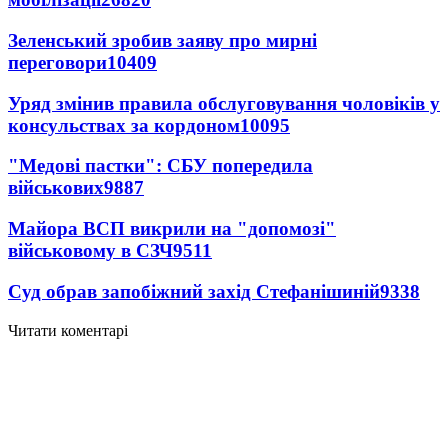
Зеленський зробив заяву про мирні
переговори
10409
Уряд змінив правила обслуговування чоловіків у
консульствах за кордоном
10095
"Медові пастки": СБУ попередила
військових
9887
Майора ВСП викрили на "допомозі"
військовому в СЗЧ
9511
Суд обрав запобіжний захід Стефанішиній
9338
Читати коментарі