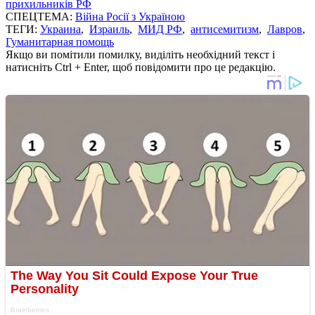
прихильників РФ
СПЕЦТЕМА:
Війна Росії з Україною
ТЕГИ:
Украина
,
Израиль
,
МИД РФ
,
антисемитизм
,
Лавров
,
Гуманитарная помощь
Якщо ви помітили помилку, виділіть необхідний текст і
натисніть Ctrl + Enter, щоб повідомити про це редакцію.