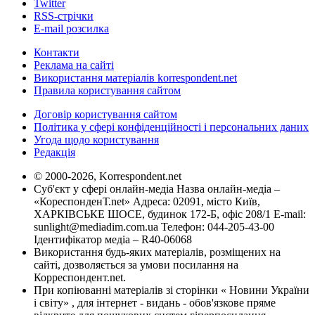
Twitter
RSS-стрічки
E-mail розсилка
Контакти
Реклама на сайті
Використання матеріалів korrespondent.net
Правила користування сайтом
Договір користування сайтом
Політика у сфері конфіденційності і персональних даних
Угода щодо користування
Редакція
© 2000-2026, Korrespondent.net
Суб'єкт у сфері онлайн-медіа Назва онлайн-медіа –
«КореспонденТ.net» Адреса: 02091, місто Київ,
ХАРКІВСЬКЕ ШОСЕ, будинок 172-Б, офіс 208/1 E-mail:
sunlight@mediadim.com.ua
Телефон: 044-205-43-00
Ідентифікатор медіа – R40-06068
Використання будь-яких матеріалів, розміщених на
сайті, дозволяється за умови посилання на
Корреспондент.net.
При копіюванні матеріалів зі сторінки « Новини України
і світу» , для інтернет - видань - обов'язкове пряме