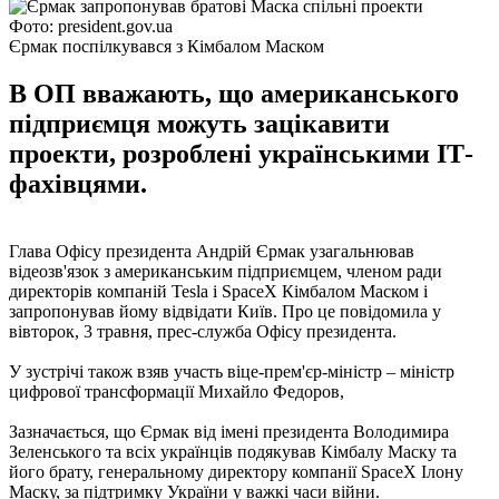
Фото: president.gov.ua
Єрмак поспілкувався з Кімбалом Маском
В ОП вважають, що американського
підприємця можуть зацікавити
проекти, розроблені українськими ІТ-
фахівцями.
Глава Офісу президента Андрій Єрмак узагальнював
відеозв'язок з американським підприємцем, членом ради
директорів компаній Tesla і SpaceX Кімбалом Маском і
запропонував йому відвідати Київ. Про це повідомила у
вівторок, 3 травня, прес-служба Офісу президента.
У зустрічі також взяв участь віце-прем'єр-міністр – міністр
цифрової трансформації Михайло Федоров,
Зазначається, що Єрмак від імені президента Володимира
Зеленського та всіх українців подякував Кімбалу Маску та
його брату, генеральному директору компанії SpaceX Ілону
Маску, за підтримку України у важкі часи війни.