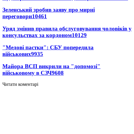
Зеленський зробив заяву про мирні
переговори
10461
Уряд змінив правила обслуговування чоловіків у
консульствах за кордоном
10129
"Медові пастки": СБУ попередила
військових
9935
Майора ВСП викрили на "допомозі"
військовому в СЗЧ
9608
Читати коментарі