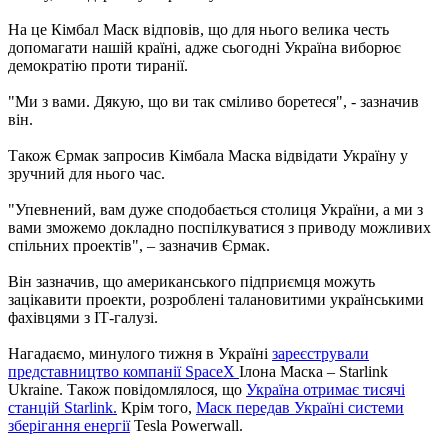
На це Кімбал Маск відповів, що для нього велика честь
допомагати нашій країні, адже сьогодні Україна виборює
демократію проти тиранії.
"Ми з вами. Дякую, що ви так сміливо боретеся", - зазначив
він.
Також Єрмак запросив Кімбала Маска відвідати Україну у
зручний для нього час.
"Упевнений, вам дуже сподобається столиця України, а ми з
вами зможемо докладно поспілкуватися з приводу можливих
спільних проектів", – зазначив Єрмак.
Він зазначив, що американського підприємця можуть
зацікавити проекти, розроблені талановитими українськими
фахівцями з ІТ-галузі.
Нагадаємо, минулого тижня в Україні
зареєстрували
представництво компанії SpaceX
Ілона Маска – Starlink
Ukraine. Також повідомлялося, що
Україна отримає тисячі
станцій Starlink.
Крім того,
Маск передав Україні системи
зберігання енергії
Tesla Powerwall.