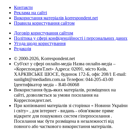
Контакти
Реклама на сайті
Використання матеріалів korrespondent.net
Правила користування сайтом
Договір користування сайтом
Політика у сфері конфіденційності і персональних даних
Угода щодо користування
Редакція
© 2000-2026, Korrespondent.net
Суб'єкт у сфері онлайн-медіа Назва онлайн-медіа –
«КореспонденТ.net» Адреса: 02091, місто Київ,
ХАРКІВСЬКЕ ШОСЕ, будинок 172-Б, офіс 208/1 E-mail:
sunlight@mediadim.com.ua
Телефон: 044-205-43-00
Ідентифікатор медіа – R40-06068
Використання будь-яких матеріалів, розміщених на
сайті, дозволяється за умови посилання на
Корреспондент.net.
При копіюванні матеріалів зі сторінки « Новини України
і світу» , для інтернет - видань - обов'язкове пряме
відкрите для пошукових систем гіперпосилання .
Посилання має бути розміщена в незалежності від
повного або часткового використання матеріалів.