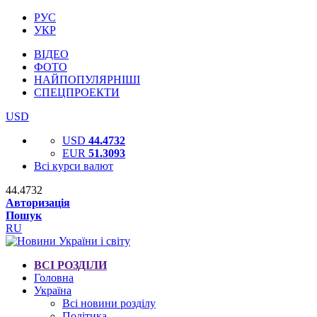
РУС
УКР
ВІДЕО
ФОТО
НАЙПОПУЛЯРНІШІ
СПЕЦПРОЕКТИ
USD
USD
44.4732
EUR
51.3093
Всі курси валют
44.4732
Авторизація
Пошук
RU
ВСІ РОЗДІЛИ
Головна
Україна
Всі новини розділу
Політика