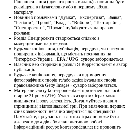
Гіперпосилання ( для інтернет - видань) - повинна бути
розміщена в підзаголовку або в першому абзаці
матеріалу.
Новини з позначками "Думка", "Експертиза", "Заява",
"Регіони", "Гроші", "Влада", "Вибори", "Тест-драйв",
"Спецпроекти", "Промо" публікуються на правах
реклами.
Розділ Спецпроекти створюється спільно з
комерційними партнерами.
Будь яке копіювання, публікація, передрук, чи наступне
поширення інформації, що містить посилання на
"Інтерфакс-Україна", EPA / UPG, суворо забороняється.
Власник веб-сторінки в розділі Я-Корреспондент є автор
публікації.
Будь-яке копіювання, передрук та відтворення
фотографічних творів та/або аудіовізуальних творів
правовласника Getty Images - суворо забороняється.
Матеріали сайту korrespondent.net призначені для осіб
старше 21 року (21+). Участь в азартних іграх може
викликати ігрову залежність. Дотримуйтесь правил
(принципів) відповідальної гри. При виявленні перших
ознак залежності негайно зверніться до спеціаліста.
Пам'ятайте, що участь в азартних іграх не може бути
джерелом доходів або альтернативою роботі.
Інформаційний ресурс korrespondent.net не проводить