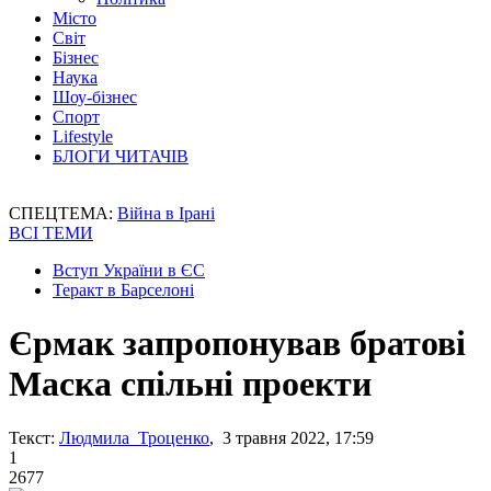
Місто
Світ
Бізнес
Наука
Шоу-бізнес
Спорт
Lifestyle
БЛОГИ ЧИТАЧІВ
СПЕЦТЕМА:
Війна в Ірані
ВСІ ТЕМИ
Вступ України в ЄС
Теракт в Барселоні
Єрмак запропонував братові
Маска спільні проекти
Текст:
Людмила Троценко
, 3 травня 2022, 17:59
1
2677