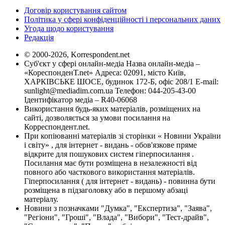
Договір користування сайтом
Політика у сфері конфіденційності і персональних даних
Угода щодо користування
Редакція
© 2000-2026, Korrespondent.net
Суб'єкт у сфері онлайн-медіа Назва онлайн-медіа –
«КореспонденТ.net» Адреса: 02091, місто Київ,
ХАРКІВСЬКЕ ШОСЕ, будинок 172-Б, офіс 208/1 E-mail:
sunlight@mediadim.com.ua
Телефон: 044-205-43-00
Ідентифікатор медіа – R40-06068
Використання будь-яких матеріалів, розміщених на
сайті, дозволяється за умови посилання на
Корреспондент.net.
При копіюванні матеріалів зі сторінки « Новини України
і світу» , для інтернет - видань - обов'язкове пряме
відкрите для пошукових систем гіперпосилання .
Посилання має бути розміщена в незалежності від
повного або часткового використання матеріалів.
Гіперпосилання ( для інтернет - видань) - повинна бути
розміщена в підзаголовку або в першому абзаці
матеріалу.
Новини з позначками "Думка", "Експертиза", "Заява",
"Регіони", "Гроші", "Влада", "Вибори", "Тест-драйв",