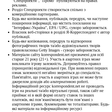
"Спецпроекти", "Промо" публікуються на правах
реклами.
Розділ Спецпроекти створюється спільно з
комерційними партнерами.
Будь яке копіювання, публікація, передрук, чи наступне
поширення інформації, що містить посилання на
"Інтерфакс-Україна", EPA / UPG, суворо забороняється.
Власник веб-сторінки в розділі Я-Корреспондент є автор
публікації.
Будь-яке копіювання, передрук та відтворення
фотографічних творів та/або аудіовізуальних творів
правовласника Getty Images - суворо забороняється.
Матеріали сайту korrespondent.net призначені для осіб
старше 21 року (21+). Участь в азартних іграх може
викликати ігрову залежність. Дотримуйтесь правил
(принципів) відповідальної гри. При виявленні перших
ознак залежності негайно зверніться до спеціаліста.
Пам'ятайте, що участь в азартних іграх не може бути
джерелом доходів або альтернативою роботі.
Інформаційний ресурс korrespondent.net не проводить
ігри на реальні та/або віртуальні гроші, також сайт не
приймає ні в якій формі оплату ставок та інших
платежів, які пов’язані/можуть бути пов’язані з
азартними іграми, букмекерами чи тоталізаторами. Будь-
які матеріали на інформаційному ресурсі