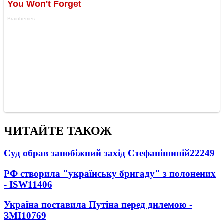
ЧИТАЙТЕ ТАКОЖ
Суд обрав запобіжний захід Стефанішиній
22249
РФ створила "українську бригаду" з полонених
- ISW
11406
Україна поставила Путіна перед дилемою -
ЗМІ
10769