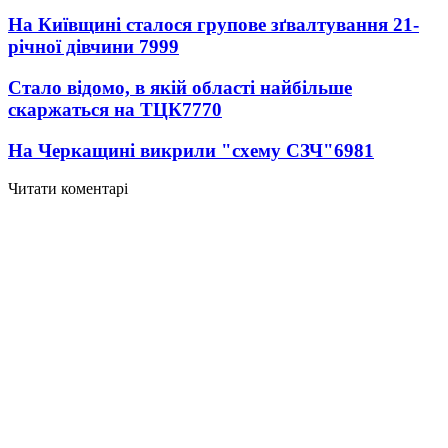
На Київщині сталося групове зґвалтування 21-
річної дівчини
7999
Стало відомо, в якій області найбільше
скаржаться на ТЦК
7770
На Черкащині викрили "схему СЗЧ"
6981
Читати коментарі