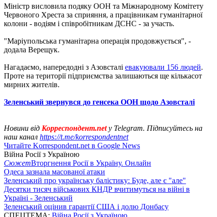
Міністр висловила подяку ООН та Міжнародному Комітету
Червоного Хреста за сприяння, а працівникам гуманітарної
колони - водіям і співробітникам ДСНС - за участь.
"Маріупольська гуманітарна операція продовжується", -
додала Верещук.
Нагадаємо, напередодні з Азовсталі
евакуювали 156 людей
.
Проте на території підприємства залишаються ще кількасот
мирних жителів.
Зеленський звернувся до генсека ООН щодо Азовсталі
Новини від
Корреспондент.net
у Telegram. Підписуйтесь на
наш канал
https://t.me/korrespondentnet
Читайте Korrespondent.net в Google News
Війна Росії з Україною
Сюжет
Вторгнення Росії в Україну. Онлайн
Одеса зазнала масованої атаки
Зеленський про українську балістику: Буде, але є "але"
Десятки тисяч військових КНДР вчитимуться на війні в
Україні - Зеленський
Зеленський оцінив гарантії США і долю Донбасу
СПЕЦТЕМА:
Війна Росії з Україною