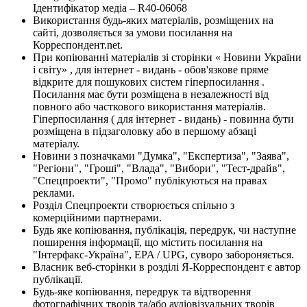
Ідентифікатор медіа – R40-06068
Використання будь-яких матеріалів, розміщених на
сайті, дозволяється за умови посилання на
Корреспондент.net.
При копіюванні матеріалів зі сторінки « Новини України
і світу» , для інтернет - видань - обов'язкове пряме
відкрите для пошукових систем гіперпосилання .
Посилання має бути розміщена в незалежності від
повного або часткового використання матеріалів.
Гіперпосилання ( для інтернет - видань) - повинна бути
розміщена в підзаголовку або в першому абзаці
матеріалу.
Новини з позначками "Думка", "Експертиза", "Заява",
"Регіони", "Гроші", "Влада", "Вибори", "Тест-драйв",
"Спецпроекти", "Промо" публікуються на правах
реклами.
Розділ Спецпроекти створюється спільно з
комерційними партнерами.
Будь яке копіювання, публікація, передрук, чи наступне
поширення інформації, що містить посилання на
"Інтерфакс-Україна", EPA / UPG, суворо забороняється.
Власник веб-сторінки в розділі Я-Корреспондент є автор
публікації.
Будь-яке копіювання, передрук та відтворення
фотографічних творів та/або аудіовізуальних творів