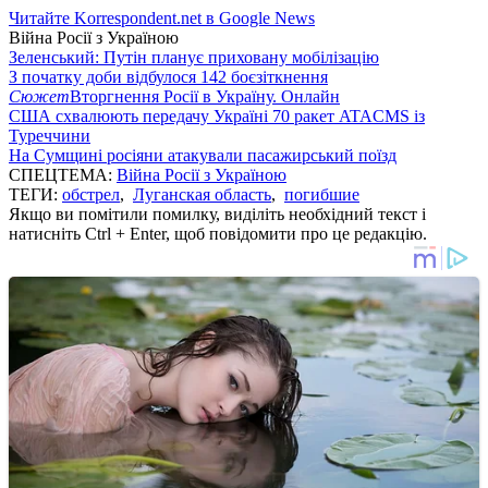
Читайте Korrespondent.net в Google News
Війна Росії з Україною
Зеленський: Путін планує приховану мобілізацію
З початку доби відбулося 142 боєзіткнення
Сюжет
Вторгнення Росії в Україну. Онлайн
США схвалюють передачу Україні 70 ракет ATACMS із
Туреччини
На Сумщині росіяни атакували пасажирський поїзд
СПЕЦТЕМА:
Війна Росії з Україною
ТЕГИ:
обстрел
,
Луганская область
,
погибшие
Якщо ви помітили помилку, виділіть необхідний текст і
натисніть Ctrl + Enter, щоб повідомити про це редакцію.