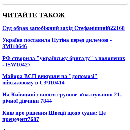
ЧИТАЙТЕ ТАКОЖ
Суд обрав запобіжний захід Стефанішиній
22168
Україна поставила Путіна перед дилемою -
ЗМІ
10646
РФ створила "українську бригаду" з полонених
- ISW
10427
Майора ВСП викрили на "допомозі"
військовому в СЗЧ
10414
На Київщині сталося групове зґвалтування 21-
річної дівчини
7844
Київ про рішення Швеції щодо судна: Це
прецедент
7687