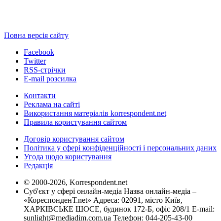
Повна версія сайту
Facebook
Twitter
RSS-стрічки
E-mail розсилка
Контакти
Реклама на сайті
Використання матеріалів korrespondent.net
Правила користування сайтом
Договір користування сайтом
Політика у сфері конфіденційності і персональних даних
Угода щодо користування
Редакція
© 2000-2026, Korrespondent.net
Суб'єкт у сфері онлайн-медіа Назва онлайн-медіа –
«КореспонденТ.net» Адреса: 02091, місто Київ,
ХАРКІВСЬКЕ ШОСЕ, будинок 172-Б, офіс 208/1 E-mail:
sunlight@mediadim.com.ua
Телефон: 044-205-43-00