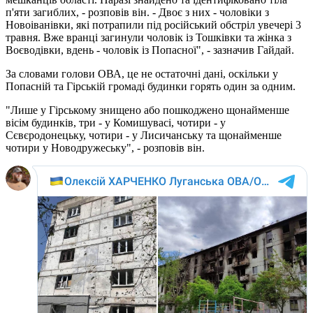
п'яти загиблих, - розповів він. - Двоє з них - чоловіки з
Новоіванівки, які потрапили під російський обстріл увечері 3
травня. Вже вранці загинули чоловік із Тошківки та жінка з
Воєводівки, вдень - чоловік із Попасної", - зазначив Гайдай.
За словами голови ОВА, це не остаточні дані, оскільки у
Попасній та Гірській громаді будинки горять один за одним.
"Лише у Гірському знищено або пошкоджено щонайменше
вісім будинків, три - у Комишувасі, чотири - у
Сєвєродонецьку, чотири - у Лисичанську та щонайменше
чотири у Новодружеську", - розповів він.