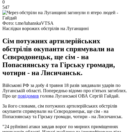
0
547
Фото: t.me/luhanskaVTSA
Наслідки ворожих обстрілів на Луганщині
Сім потужних артилерійських
обстрілів окупанти спрямували на
Сєвєродонецьк, ще сім - на
Попаснянську та Гірську громади,
чотири - на Лисичанськ.
Військові РФ за добу 4 травня 18 разів завдавали ударів по
Луганській області. Попередньо відомо про п'ятьох загиблих.
Про це
повідомив
голова Луганської ОВА Сергій Гайдай.
За його словами, сім потужних артилерійських обстрілів
окупанти спрямували на Сєвєродонецьк, ще сім - на
Попаснянську та Гірську громади, чотири - на Лисичанськ.
"24 руйнівні атаки завдав ворог по мирних приміщеннях
мешканців області. Наразі знайдено та ідентифіковано тіла