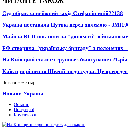
ЧИТАЙТЕ ТАКОЖ
Суд обрав запобіжний захід Стефанішиній
22138
Україна поставила Путіна перед дилемою - ЗМІ
10
Майора ВСП викрили на "допомозі" військовому
РФ створила "українську бригаду" з полонених -
На Київщині сталося групове зґвалтування 21-річ
Київ про рішення Швеції щодо судна: Це прецеден
Читати коментарі
Новини України
Останні
Популярні
Коментовані