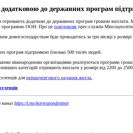
 додатковою до державних програм підтр
 отримають додаткові до державних програм грошові виплати. Мі
ою програмою ООН. Про це
повідомляє
прес-служба Мінсоцполіти
вим домогосподарствам буде проводитись за три місяці у розмірі
их програм підтримкою близько 500 тисяч людей.
ншими міжнародними організаціями реалізуються програми грошов
ливіших категорій отримають виплати у розмірі від 2200 до 2500 
еселенців для
першочергового надання житла.
селенців
ш канал
https://t.me/korrespondentnet