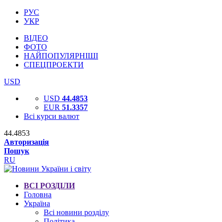
РУС
УКР
ВІДЕО
ФОТО
НАЙПОПУЛЯРНІШІ
СПЕЦПРОЕКТИ
USD
USD
44.4853
EUR
51.3357
Всі курси валют
44.4853
Авторизація
Пошук
RU
ВСІ РОЗДІЛИ
Головна
Україна
Всі новини розділу
Політика