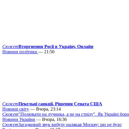
Сюжет
Вторгнення Росії в Україну. Онлайн
Новини політики
— 21:50
Сюжет
Пекельні санкції. Рішення Сената США
Новини світу
— Вчора, 23:14
Сюжет
"Полювати на лучника, а не на стрілу". Як Україні бор
Новини України
— Вчора, 16:36
Сюжет
Загадковий звук вибуху налякав Москву: що це було