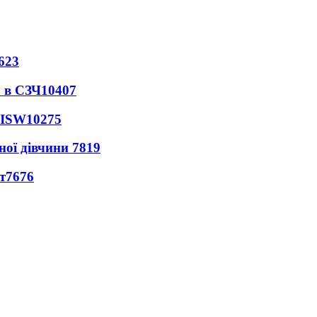
623
 в СЗЧ
10407
 ISW
10275
ної дівчини
7819
т
7676