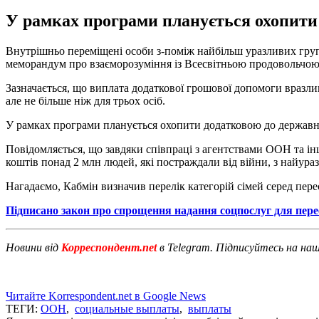
У рамках програми планується охопити
Внутрішньо переміщені особи з-поміж найбільш уразливих груп
меморандум про взаєморозуміння із Всесвітньою продовольч
Зазначається, що виплата додаткової грошової допомоги вразли
але не більше ніж для трьох осіб.
У рамках програми планується охопити додатковою до державн
Повідомляється, що завдяки співпраці з агентствами ООН та і
коштів понад 2 млн людей, які постраждали від війни, з найураз
Нагадаємо, Кабмін визначив перелік категорій сімей серед пер
Підписано закон про спрощення надання соцпослуг для пере
Новини від
Корреспондент.net
в Telegram. Підписуйтесь на на
Читайте Korrespondent.net в Google News
ТЕГИ:
ООН
,
социальные выплаты
,
выплаты