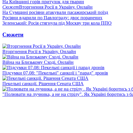
На Київщині горів притулок для тварин
Сюжет
Вторгнення Росії в Україну. Онлайн
На Сумщині росіяни атакували пасажирський поїзд
Росіяни вдарили по Павлограду: двоє поранених
Зеленський: Росія стягнула під Москву три кола ППО
Сюжети
Вторгнення Росії в Україну. Онлайн
Війна на Близькому Сході. Онлайн
Підсумки 07.08: "Пекельні" санкції і "парад" дронів
Пекельні санкції. Рішення Сената США
"Полювати на лучника, а не на стрілу". Як Україні боротись з 