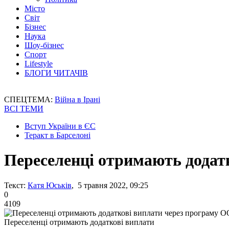
Місто
Світ
Бізнес
Наука
Шоу-бізнес
Спорт
Lifestyle
БЛОГИ ЧИТАЧІВ
СПЕЦТЕМА:
Війна в Ірані
ВСІ ТЕМИ
Вступ України в ЄС
Теракт в Барселоні
Переселенці отримають додат
Текст:
Катя Юськів
, 5 травня 2022, 09:25
0
4109
Переселенці отримають додаткові виплати