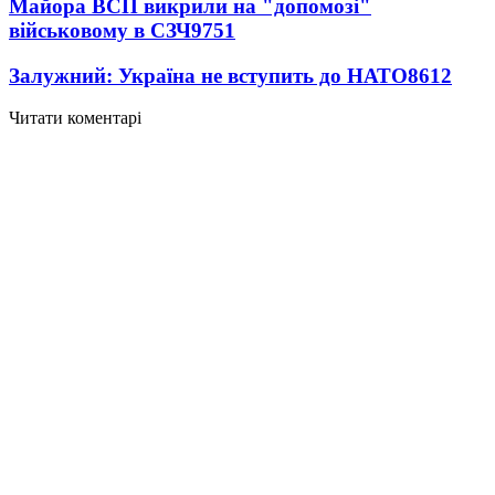
Майора ВСП викрили на "допомозі"
військовому в СЗЧ
9751
Залужний: Україна не вступить до НАТО
8612
Читати коментарі