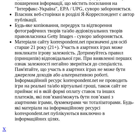
поширення інформації, що містить посилання на
"Інтерфакс-Україна", EPA / UPG, суворо забороняється.
Власник веб-сторінки в розділі Я-Корреспондент є автор
публікації.
Будь-яке копіювання, передрук та відтворення
фотографічних творів та/або аудіовізуальних творів
правовласника Getty Images - суворо забороняється.
Матеріали сайту korrespondent.net призначені для осіб
старше 21 року (21+). Участь в азартних іграх може
викликати ігрову залежність. Дотримуйтесь правил
(принципів) відповідальної гри. При виявленні перших
ознак залежності негайно зверніться до спеціаліста.
Пам'ятайте, що участь в азартних іграх не може бути
джерелом доходів або альтернативою роботі.
Інформаційний ресурс korrespondent.net не проводить
ігри на реальні та/або віртуальні гроші, також сайт не
приймає ні в якій формі оплату ставок та інших
платежів, які пов’язані/можуть бути пов’язані з
азартними іграми, букмекерами чи тоталізаторами. Будь-
які матеріали на інформаційному ресурсі
korrespondent.net публікуються виключно в
інформаційних цілях.
X