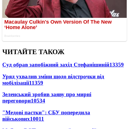
ЧИТАЙТЕ ТАКОЖ
Суд обрав запобіжний захід Стефанішиній
13359
Уряд ухвалив зміни щодо відстрочки від
мобілізації
11359
Зеленський зробив заяву про мирні
переговори
10534
"Медові пастки": СБУ попередила
військових
10011