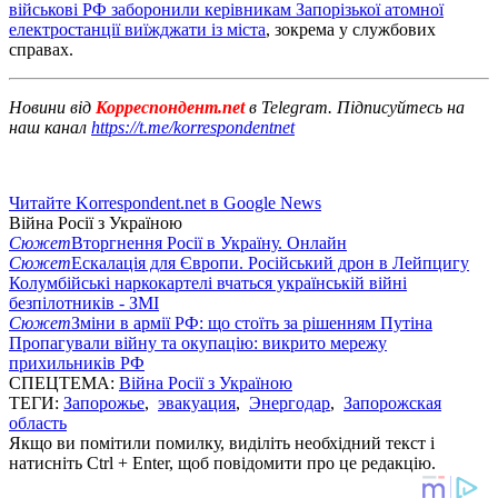
військові РФ заборонили керівникам Запорізької атомної
електростанції виїжджати із міста
, зокрема у службових
справах.
Новини від
Корреспондент.net
в Telegram. Підписуйтесь на
наш канал
https://t.me/korrespondentnet
Читайте Korrespondent.net в Google News
Війна Росії з Україною
Сюжет
Вторгнення Росії в Україну. Онлайн
Сюжет
Ескалація для Європи. Російський дрон в Лейпцигу
Колумбійські наркокартелі вчаться українській війні
безпілотників - ЗМІ
Сюжет
Зміни в армії РФ: що стоїть за рішенням Путіна
Пропагували війну та окупацію: викрито мережу
прихильників РФ
СПЕЦТЕМА:
Війна Росії з Україною
ТЕГИ:
Запорожье
,
эвакуация
,
Энергодар
,
Запорожская
область
Якщо ви помітили помилку, виділіть необхідний текст і
натисніть Ctrl + Enter, щоб повідомити про це редакцію.