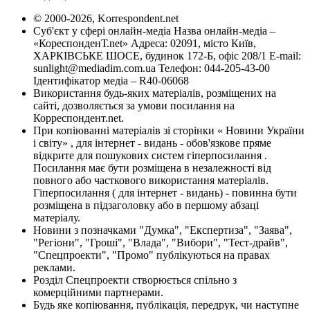
© 2000-2026, Korrespondent.net
Суб'єкт у сфері онлайн-медіа Назва онлайн-медіа –
«КореспонденТ.net» Адреса: 02091, місто Київ,
ХАРКІВСЬКЕ ШОСЕ, будинок 172-Б, офіс 208/1 E-mail:
sunlight@mediadim.com.ua
Телефон: 044-205-43-00
Ідентифікатор медіа – R40-06068
Використання будь-яких матеріалів, розміщених на
сайті, дозволяється за умови посилання на
Корреспондент.net.
При копіюванні матеріалів зі сторінки « Новини України
і світу» , для інтернет - видань - обов'язкове пряме
відкрите для пошукових систем гіперпосилання .
Посилання має бути розміщена в незалежності від
повного або часткового використання матеріалів.
Гіперпосилання ( для інтернет - видань) - повинна бути
розміщена в підзаголовку або в першому абзаці
матеріалу.
Новини з позначками "Думка", "Експертиза", "Заява",
"Регіони", "Гроші", "Влада", "Вибори", "Тест-драйв",
"Спецпроекти", "Промо" публікуються на правах
реклами.
Розділ Спецпроекти створюється спільно з
комерційними партнерами.
Будь яке копіювання, публікація, передрук, чи наступне