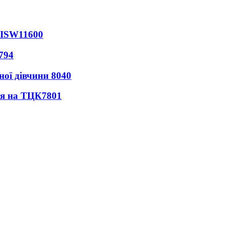
 ISW
11600
794
ної дівчини
8040
ся на ТЦК
7801