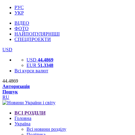
РУС
УКР
ВІДЕО
ФОТО
НАЙПОПУЛЯРНІШІ
СПЕЦПРОЕКТИ
USD
USD
44.4869
EUR
51.3348
Всі курси валют
44.4869
Авторизація
Пошук
RU
ВСІ РОЗДІЛИ
Головна
Україна
Всі новини розділу
Політика