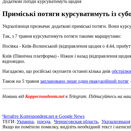
Додаткові поїзди курсуватимуть щодня
Приміські потяги курсуватимуть із субо
Укрзалізниця призначає додаткові приміські потяги. Вони курсув
Так, з 7 травня курсуватимуть потяги такими маршрутами:
Носівка - Київ-Волинський (відправлення щодня о 4:44, прибутт
Київ (Північна платформа) - Ніжин і назад (відправлення щодня о
відповідно.
Нагадаємо, що російські окупанти останні кілька днів
обстрілю
Також на 5 травня
заплановано лише один евакуаційний потяг
Новини від
Корреспондент.net
в Telegram. Підписуйтесь на на
Читайте Korrespondent.net в Google News
ТЕГИ:
Украина
,
поезда
,
Черниговская область
,
Укрзализныця
Якщо ви помітили помилку, виділіть необхідний текст і натисніт