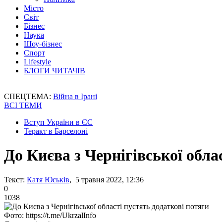
Місто
Світ
Бізнес
Наука
Шоу-бізнес
Спорт
Lifestyle
БЛОГИ ЧИТАЧІВ
СПЕЦТЕМА:
Війна в Ірані
ВСІ ТЕМИ
Вступ України в ЄС
Теракт в Барселоні
До Києва з Чернігівської обла
Текст:
Катя Юськів
, 5 травня 2022, 12:36
0
1038
Фото: https://t.me/UkrzalInfo