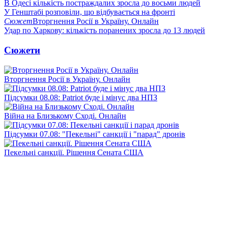
В Одесі кількість постраждалих зросла до восьми людей
У Генштабі розповіли, що відбувається на фронті
Сюжет
Вторгнення Росії в Україну. Онлайн
Удар по Харкову: кількість поранених зросла до 13 людей
Сюжети
Вторгнення Росії в Україну. Онлайн
Підсумки 08.08: Patriot буде і мінус два НПЗ
Війна на Близькому Сході. Онлайн
Підсумки 07.08: "Пекельні" санкції і "парад" дронів
Пекельні санкції. Рішення Сената США