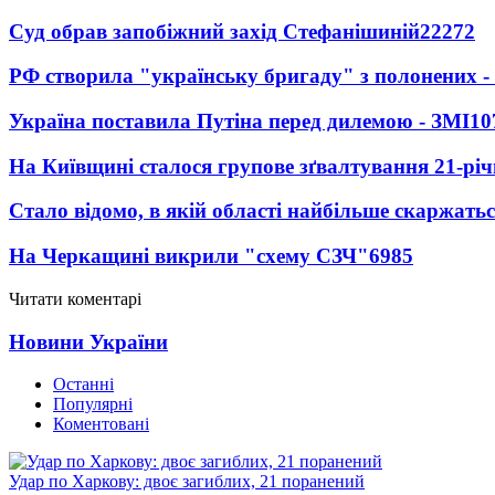
Суд обрав запобіжний захід Стефанішиній
22272
РФ створила "українську бригаду" з полонених -
Україна поставила Путіна перед дилемою - ЗМІ
10
На Київщині сталося групове зґвалтування 21-річ
Стало відомо, в якій області найбільше скаржать
На Черкащині викрили "схему СЗЧ"
6985
Читати коментарі
Новини України
Останні
Популярні
Коментовані
Удар по Харкову: двоє загиблих, 21 поранений