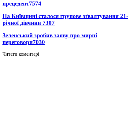
прецедент
7574
На Київщині сталося групове зґвалтування 21-
річної дівчини
7307
Зеленський зробив заяву про мирні
переговори
7030
Читати коментарі