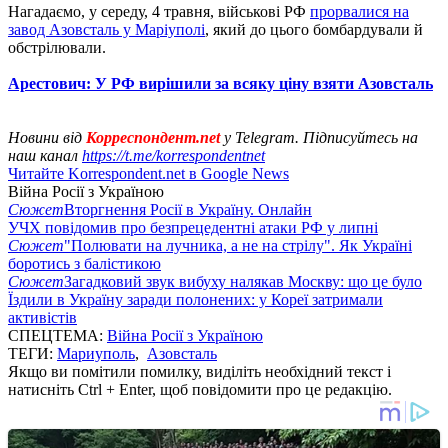
Нагадаємо, у середу, 4 травня, військові РФ
прорвалися на
завод Азовсталь у Маріуполі
, який до цього бомбардували й
обстрілювали.
Арестович: У РФ вирішили за всяку ціну взяти Азовсталь
Новини від
Корреспондент.net
у Telegram. Підписуйтесь на
наш канал
https://t.me/korrespondentnet
Читайте Korrespondent.net в Google News
Війна Росії з Україною
Сюжет
Вторгнення Росії в Україну. Онлайн
УЧХ повідомив про безпрецедентні атаки РФ у липні
Сюжет
"Полювати на лучника, а не на стрілу". Як Україні
боротись з балістикою
Сюжет
Загадковий звук вибуху налякав Москву: що це було
Їздили в Україну заради полонених: у Кореї затримали
активістів
СПЕЦТЕМА:
Війна Росії з Україною
ТЕГИ:
Мариуполь
,
Азовсталь
Якщо ви помітили помилку, виділіть необхідний текст і
натисніть Ctrl + Enter, щоб повідомити про це редакцію.