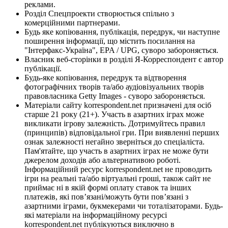
реклами.
Розділ Спецпроекти створюється спільно з
комерційними партнерами.
Будь яке копіювання, публікація, передрук, чи наступне
поширення інформації, що містить посилання на
"Інтерфакс-Україна", EPA / UPG, суворо забороняється.
Власник веб-сторінки в розділі Я-Корреспондент є автор
публікації.
Будь-яке копіювання, передрук та відтворення
фотографічних творів та/або аудіовізуальних творів
правовласника Getty Images - суворо забороняється.
Матеріали сайту korrespondent.net призначені для осіб
старше 21 року (21+). Участь в азартних іграх може
викликати ігрову залежність. Дотримуйтесь правил
(принципів) відповідальної гри. При виявленні перших
ознак залежності негайно зверніться до спеціаліста.
Пам'ятайте, що участь в азартних іграх не може бути
джерелом доходів або альтернативою роботі.
Інформаційний ресурс korrespondent.net не проводить
ігри на реальні та/або віртуальні гроші, також сайт не
приймає ні в якій формі оплату ставок та інших
платежів, які пов’язані/можуть бути пов’язані з
азартними іграми, букмекерами чи тоталізаторами. Будь-
які матеріали на інформаційному ресурсі
korrespondent.net публікуються виключно в