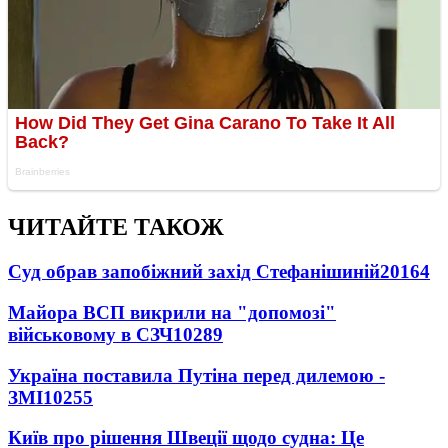
ЧИТАЙТЕ ТАКОЖ
Суд обрав запобіжний захід Стефанішиній
20164
Майора ВСП викрили на "допомозі"
військовому в СЗЧ
10289
Україна поставила Путіна перед дилемою -
ЗМІ
10255
Київ про рішення Швеції щодо судна: Це