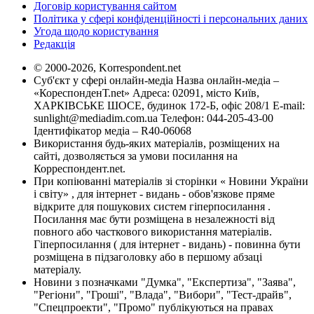
Договір користування сайтом
Політика у сфері конфіденційності і персональних даних
Угода щодо користування
Редакція
© 2000-2026, Korrespondent.net
Суб'єкт у сфері онлайн-медіа Назва онлайн-медіа –
«КореспонденТ.net» Адреса: 02091, місто Київ,
ХАРКІВСЬКЕ ШОСЕ, будинок 172-Б, офіс 208/1 E-mail:
sunlight@mediadim.com.ua
Телефон: 044-205-43-00
Ідентифікатор медіа – R40-06068
Використання будь-яких матеріалів, розміщених на
сайті, дозволяється за умови посилання на
Корреспондент.net.
При копіюванні матеріалів зі сторінки « Новини України
і світу» , для інтернет - видань - обов'язкове пряме
відкрите для пошукових систем гіперпосилання .
Посилання має бути розміщена в незалежності від
повного або часткового використання матеріалів.
Гіперпосилання ( для інтернет - видань) - повинна бути
розміщена в підзаголовку або в першому абзаці
матеріалу.
Новини з позначками "Думка", "Експертиза", "Заява",
"Регіони", "Гроші", "Влада", "Вибори", "Тест-драйв",
"Спецпроекти", "Промо" публікуються на правах