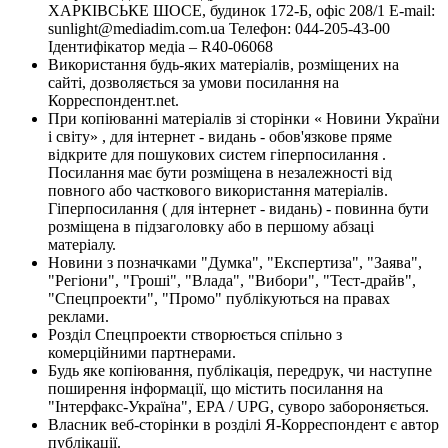
ХАРКІВСЬКЕ ШОСЕ, будинок 172-Б, офіс 208/1 E-mail:
sunlight@mediadim.com.ua
Телефон: 044-205-43-00
Ідентифікатор медіа – R40-06068
Використання будь-яких матеріалів, розміщених на
сайті, дозволяється за умови посилання на
Корреспондент.net.
При копіюванні матеріалів зі сторінки « Новини України
і світу» , для інтернет - видань - обов'язкове пряме
відкрите для пошукових систем гіперпосилання .
Посилання має бути розміщена в незалежності від
повного або часткового використання матеріалів.
Гіперпосилання ( для інтернет - видань) - повинна бути
розміщена в підзаголовку або в першому абзаці
матеріалу.
Новини з позначками "Думка", "Експертиза", "Заява",
"Регіони", "Гроші", "Влада", "Вибори", "Тест-драйв",
"Спецпроекти", "Промо" публікуються на правах
реклами.
Розділ Спецпроекти створюється спільно з
комерційними партнерами.
Будь яке копіювання, публікація, передрук, чи наступне
поширення інформації, що містить посилання на
"Інтерфакс-Україна", EPA / UPG, суворо забороняється.
Власник веб-сторінки в розділі Я-Корреспондент є автор
публікації.