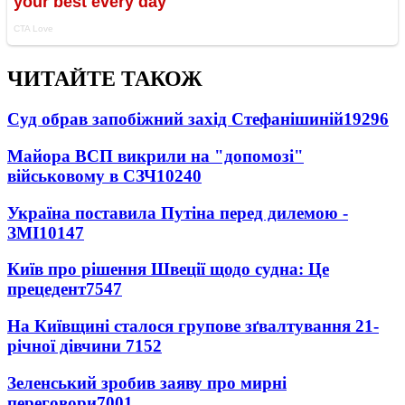
ЧИТАЙТЕ ТАКОЖ
Суд обрав запобіжний захід Стефанішиній
19296
Майора ВСП викрили на "допомозі"
військовому в СЗЧ
10240
Україна поставила Путіна перед дилемою -
ЗМІ
10147
Київ про рішення Швеції щодо судна: Це
прецедент
7547
На Київщині сталося групове зґвалтування 21-
річної дівчини
7152
Зеленський зробив заяву про мирні
переговори
7001