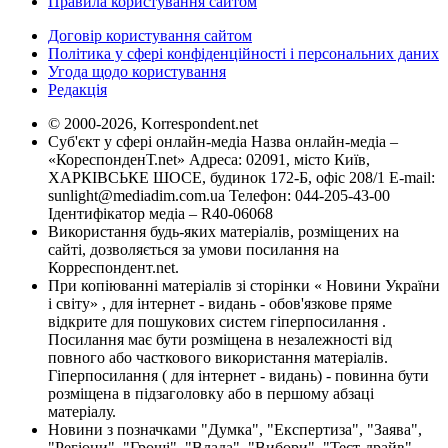
Правила користування сайтом
Договір користування сайтом
Політика у сфері конфіденційності і персональних даних
Угода щодо користування
Редакція
© 2000-2026, Korrespondent.net
Суб'єкт у сфері онлайн-медіа Назва онлайн-медіа –
«КореспонденТ.net» Адреса: 02091, місто Київ,
ХАРКІВСЬКЕ ШОСЕ, будинок 172-Б, офіс 208/1 E-mail:
sunlight@mediadim.com.ua
Телефон: 044-205-43-00
Ідентифікатор медіа – R40-06068
Використання будь-яких матеріалів, розміщених на
сайті, дозволяється за умови посилання на
Корреспондент.net.
При копіюванні матеріалів зі сторінки « Новини України
і світу» , для інтернет - видань - обов'язкове пряме
відкрите для пошукових систем гіперпосилання .
Посилання має бути розміщена в незалежності від
повного або часткового використання матеріалів.
Гіперпосилання ( для інтернет - видань) - повинна бути
розміщена в підзаголовку або в першому абзаці
матеріалу.
Новини з позначками "Думка", "Експертиза", "Заява",
"Регіони", "Гроші", "Влада", "Вибори", "Тест-драйв",