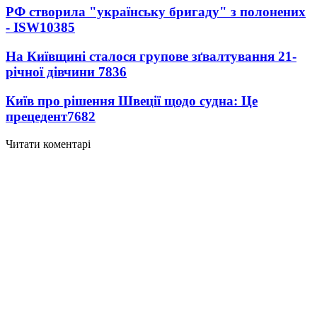
РФ створила "українську бригаду" з полонених
- ISW
10385
На Київщині сталося групове зґвалтування 21-
річної дівчини
7836
Київ про рішення Швеції щодо судна: Це
прецедент
7682
Читати коментарі