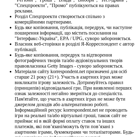
"Спецпроекти", "Промо" публікуються на правах
реклами.
Розділ Спецпроекти створюється спільно з
комерційними партнерами.
Будь яке копіювання, публікація, передрук, чи наступне
поширення інформації, що містить посилання на
"Інтерфакс-Україна", EPA / UPG, суворо забороняється.
Власник веб-сторінки в розділі Я-Корреспондент є автор
публікації.
Будь-яке копіювання, передрук та відтворення
фотографічних творів та/або аудіовізуальних творів
правовласника Getty Images - суворо забороняється.
Матеріали сайту korrespondent.net призначені для осіб
старше 21 року (21+). Участь в азартних іграх може
викликати ігрову залежність. Дотримуйтесь правил
(принципів) відповідальної гри. При виявленні перших
ознак залежності негайно зверніться до спеціаліста.
Пам'ятайте, що участь в азартних іграх не може бути
джерелом доходів або альтернативою роботі.
Інформаційний ресурс korrespondent.net не проводить
ігри на реальні та/або віртуальні гроші, також сайт не
приймає ні в якій формі оплату ставок та інших
платежів, які пов’язані/можуть бути пов’язані з
азартними іграми, букмекерами чи тоталізаторами. Будь-