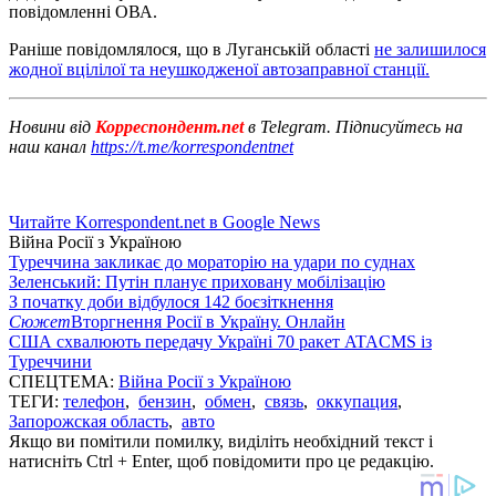
повідомленні ОВА.
Раніше повідомлялося, що в Луганській області
не залишилося
жодної вцілілої та неушкодженої автозаправної станції.
Новини від
Корреспондент.net
в Telegram. Підписуйтесь на
наш канал
https://t.me/korrespondentnet
Читайте Korrespondent.net в Google News
Війна Росії з Україною
Туреччина закликає до мораторію на удари по суднах
Зеленський: Путін планує приховану мобілізацію
З початку доби відбулося 142 боєзіткнення
Сюжет
Вторгнення Росії в Україну. Онлайн
США схвалюють передачу Україні 70 ракет ATACMS із
Туреччини
СПЕЦТЕМА:
Війна Росії з Україною
ТЕГИ:
телефон
,
бензин
,
обмен
,
связь
,
оккупация
,
Запорожская область
,
авто
Якщо ви помітили помилку, виділіть необхідний текст і
натисніть Ctrl + Enter, щоб повідомити про це редакцію.