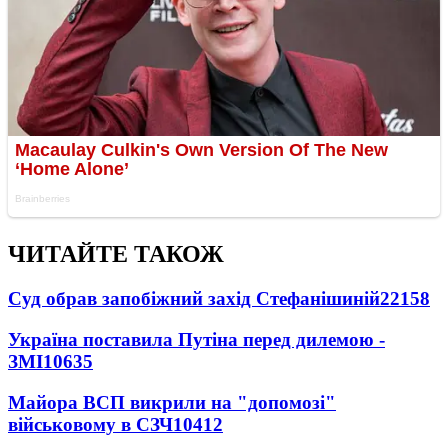
ЧИТАЙТЕ ТАКОЖ
Суд обрав запобіжний захід Стефанішиній
22158
Україна поставила Путіна перед дилемою -
ЗМІ
10635
Майора ВСП викрили на "допомозі"
військовому в СЗЧ
10412