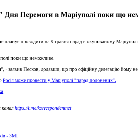
 Дня Перемоги в Маріуполі поки що немо
е планує проводити на 9 травня парад в окупованому Маріуполі. 
уполі поки що неможливе.
ня", - заявив Пєсков, додавши, що про офіційну делегацію йому не
що
Росія може провести у Маріуполі "парад полонених".
ка
ш канал
https://t.me/korrespondentnet
ків - ЗМІ