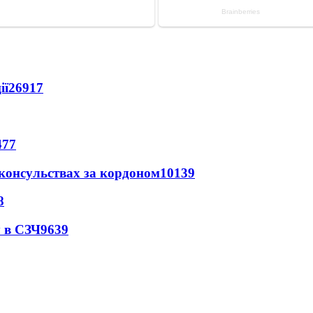
ії
26917
477
 консульствах за кордоном
10139
8
 в СЗЧ
9639