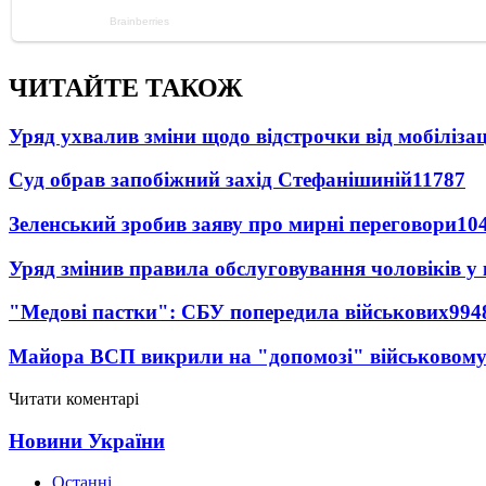
ЧИТАЙТЕ ТАКОЖ
Уряд ухвалив зміни щодо відстрочки від мобілізац
Суд обрав запобіжний захід Стефанішиній
11787
Зеленський зробив заяву про мирні переговори
10
Уряд змінив правила обслуговування чоловіків у
"Медові пастки": СБУ попередила військових
994
Майора ВСП викрили на "допомозі" військовому
Читати коментарі
Новини України
Останні