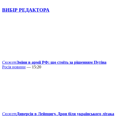
ВИБІР РЕДАКТОРА
Сюжет
Зміни в армії РФ: що стоїть за рішенням Путіна
Росія новини
— 15:20
Сюжет
Диверсія в Лейпцигу. Дрон біля українського літака