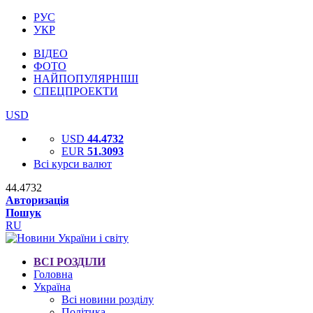
РУС
УКР
ВІДЕО
ФОТО
НАЙПОПУЛЯРНІШІ
СПЕЦПРОЕКТИ
USD
USD
44.4732
EUR
51.3093
Всі курси валют
44.4732
Авторизація
Пошук
RU
ВСІ РОЗДІЛИ
Головна
Україна
Всі новини розділу
Політика