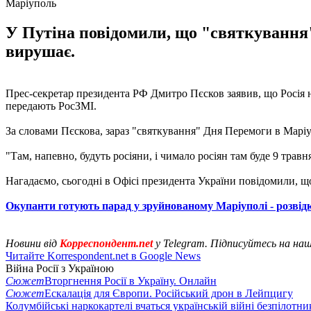
Маріуполь
У Путіна повідомили, що "святкування"
вирушає.
Прес-секретар президента РФ Дмитро Пєсков заявив, що Росія н
передають РосЗМІ.
За словами Пєскова, зараз "святкування" Дня Перемоги в Марі
"Там, напевно, будуть росіяни, і чимало росіян там буде 9 трав
Нагадаємо, сьогодні в Офісі президента України повідомили, 
Окупанти готують парад у зруйнованому Маріуполі - розвід
Новини від
Корреспондент.net
у Telegram. Підписуйтесь на на
Читайте Korrespondent.net в Google News
Війна Росії з Україною
Сюжет
Вторгнення Росії в Україну. Онлайн
Сюжет
Ескалація для Європи. Російський дрон в Лейпцигу
Колумбійські наркокартелі вчаться українській війні безпілотни