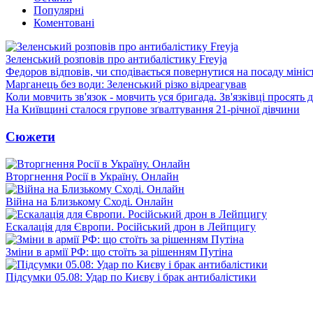
Популярні
Коментовані
Зеленський розповів про антибалістику Freyja
Федоров відповів, чи сподівається повернутися на посаду міні
Марганець без води: Зеленський різко відреагував
Коли мовчить зв'язок - мовчить уся бригада. Зв'язківці просять
На Київщині сталося групове зґвалтування 21-річної дівчини
Сюжети
Вторгнення Росії в Україну. Онлайн
Війна на Близькому Сході. Онлайн
Ескалація для Європи. Російський дрон в Лейпцигу
Зміни в армії РФ: що стоїть за рішенням Путіна
Підсумки 05.08: Удар по Києву і брак антибалістики