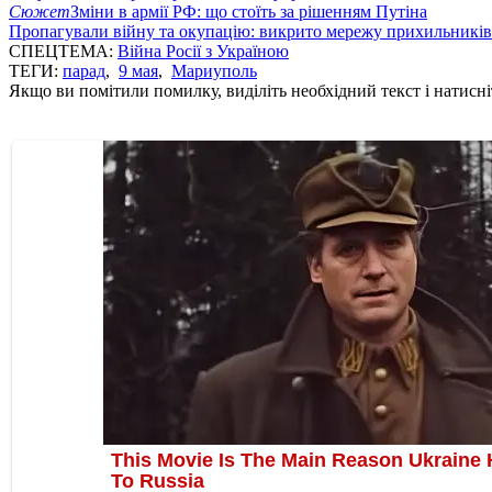
Сюжет
Зміни в армії РФ: що стоїть за рішенням Путіна
Пропагували війну та окупацію: викрито мережу прихильникі
СПЕЦТЕМА:
Війна Росії з Україною
ТЕГИ:
парад
,
9 мая
,
Мариуполь
Якщо ви помітили помилку, виділіть необхідний текст і натисніт