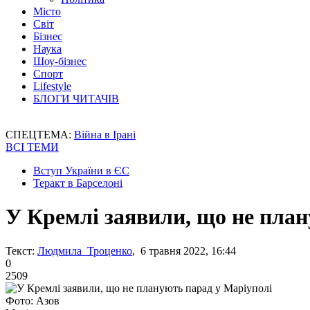
Місто
Світ
Бізнес
Наука
Шоу-бізнес
Спорт
Lifestyle
БЛОГИ ЧИТАЧІВ
СПЕЦТЕМА:
Війна в Ірані
ВСІ ТЕМИ
Вступ України в ЄС
Теракт в Барселоні
У Кремлі заявили, що не план
Текст:
Людмила Троценко
, 6 травня 2022, 16:44
0
2509
Фото: Азов