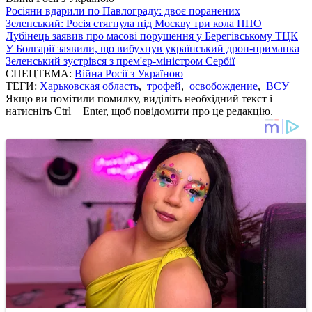
Росіяни вдарили по Павлограду: двоє поранених
Зеленський: Росія стягнула під Москву три кола ППО
Лубінець заявив про масові порушення у Берегівському ТЦК
У Болгарії заявили, що вибухнув український дрон-приманка
Зеленський зустрівся з прем'єр-міністром Сербії
СПЕЦТЕМА:
Війна Росії з Україною
ТЕГИ:
Харьковская область
,
трофей
,
освобождение
,
ВСУ
Якщо ви помітили помилку, виділіть необхідний текст і
натисніть Ctrl + Enter, щоб повідомити про це редакцію.