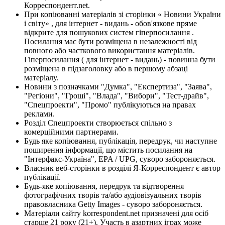
Корреспондент.net.
При копіюванні матеріалів зі сторінки « Новини України
і світу» , для інтернет - видань - обов'язкове пряме
відкрите для пошукових систем гіперпосилання .
Посилання має бути розміщена в незалежності від
повного або часткового використання матеріалів.
Гіперпосилання ( для інтернет - видань) - повинна бути
розміщена в підзаголовку або в першому абзаці
матеріалу.
Новини з позначками "Думка", "Експертиза", "Заява",
"Регіони", "Гроші", "Влада", "Вибори", "Тест-драйв",
"Спецпроекти", "Промо" публікуються на правах
реклами.
Розділ Спецпроекти створюється спільно з
комерційними партнерами.
Будь яке копіювання, публікація, передрук, чи наступне
поширення інформації, що містить посилання на
"Інтерфакс-Україна", EPA / UPG, суворо забороняється.
Власник веб-сторінки в розділі Я-Корреспондент є автор
публікації.
Будь-яке копіювання, передрук та відтворення
фотографічних творів та/або аудіовізуальних творів
правовласника Getty Images - суворо забороняється.
Матеріали сайту korrespondent.net призначені для осіб
старше 21 року (21+). Участь в азартних іграх може