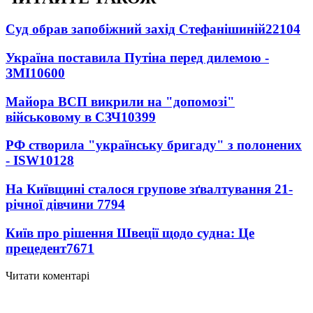
Суд обрав запобіжний захід Стефанішиній
22104
Україна поставила Путіна перед дилемою -
ЗМІ
10600
Майора ВСП викрили на "допомозі"
військовому в СЗЧ
10399
РФ створила "українську бригаду" з полонених
- ISW
10128
На Київщині сталося групове зґвалтування 21-
річної дівчини
7794
Київ про рішення Швеції щодо судна: Це
прецедент
7671
Читати коментарі