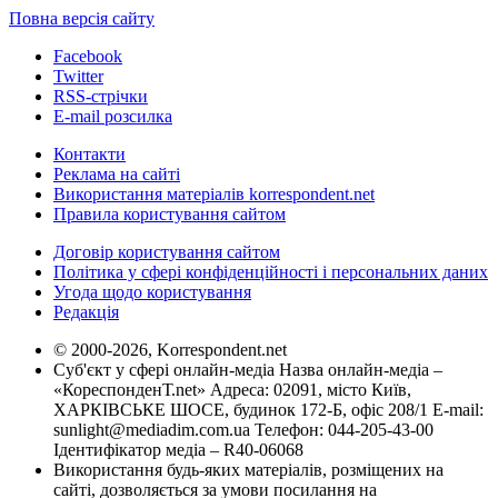
Повна версія сайту
Facebook
Twitter
RSS-стрічки
E-mail розсилка
Контакти
Реклама на сайті
Використання матеріалів korrespondent.net
Правила користування сайтом
Договір користування сайтом
Політика у сфері конфіденційності і персональних даних
Угода щодо користування
Редакція
© 2000-2026, Korrespondent.net
Суб'єкт у сфері онлайн-медіа Назва онлайн-медіа –
«КореспонденТ.net» Адреса: 02091, місто Київ,
ХАРКІВСЬКЕ ШОСЕ, будинок 172-Б, офіс 208/1 E-mail:
sunlight@mediadim.com.ua
Телефон: 044-205-43-00
Ідентифікатор медіа – R40-06068
Використання будь-яких матеріалів, розміщених на
сайті, дозволяється за умови посилання на