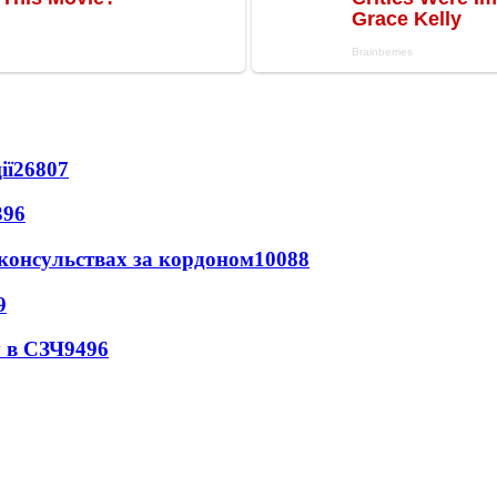
ії
26807
396
 консульствах за кордоном
10088
9
 в СЗЧ
9496