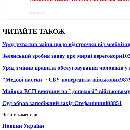
ЧИТАЙТЕ ТАКОЖ
Уряд ухвалив зміни щодо відстрочки від мобілізац
Зеленський зробив заяву про мирні переговори
10
Уряд змінив правила обслуговування чоловіків у
"Медові пастки": СБУ попередила військових
987
Майора ВСП викрили на "допомозі" військовому
Суд обрав запобіжний захід Стефанішиній
8851
Читати коментарі
Новини України