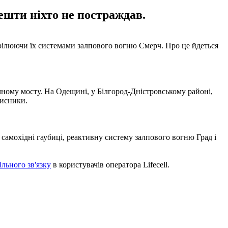
ешти ніхто не постраждав.
трілюючи їх системами залпового вогню Смерч. Про це йдеться
ному мосту. На Одещині, у Білгород-Дністровському районі,
хисники.
и самохідні гаубиці, реактивну систему залпового вогню Град і
ільного зв'язку
в користувачів оператора Lifecell.