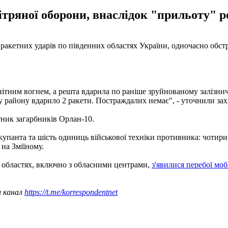
тряної оборони, внаслідок "прильоту" р
 ракетних ударів по південних областях України, одночасно обс
ітним вогнем, а решта вдарила по раніше зруйнованому залізнич
 району вдарило 2 ракети. Постраждалих немає", - уточнили за
ник загарбників Орлан-10.
 окупанта та шість одиниць військової техніки противника: чотир
на Зміїному.
й областях, включно з обласними центрами,
з'явилися перебої моб
ш канал
https://t.me/korrespondentnet