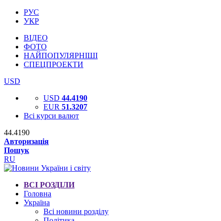
РУС
УКР
ВІДЕО
ФОТО
НАЙПОПУЛЯРНІШІ
СПЕЦПРОЕКТИ
USD
USD
44.4190
EUR
51.3207
Всі курси валют
44.4190
Авторизація
Пошук
RU
ВСІ РОЗДІЛИ
Головна
Україна
Всі новини розділу
Політика