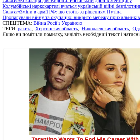
Сюжет
Ескалація для Європи. Російський дрон в Лейпцигу
Колумбійські наркокартелі вчаться українській війні безпілотни
Сюжет
Зміни в армії РФ: що стоїть за рішенням Путіна
Пропагували війну та окупацію: викрито мережу прихильникі
СПЕЦТЕМА:
Війна Росії з Україною
ТЕГИ:
ракета
,
Херсонская область
,
Николаевская область
,
Оде
Якщо ви помітили помилку, виділіть необхідний текст і натисніт