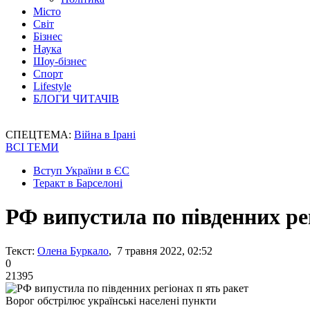
Місто
Світ
Бізнес
Наука
Шоу-бізнес
Спорт
Lifestyle
БЛОГИ ЧИТАЧІВ
СПЕЦТЕМА:
Війна в Ірані
ВСІ ТЕМИ
Вступ України в ЄС
Теракт в Барселоні
РФ випустила по південних ре
Текст:
Олена Буркало
, 7 травня 2022, 02:52
0
21395
Ворог обстрілює українські населені пункти