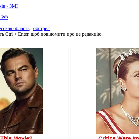
ків - ЗМІ
в РФ
сская область
,
обстрел
ь Ctrl + Enter, щоб повідомити про це редакцію.