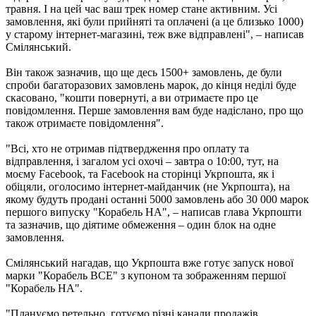
травня. І на цей час ваш трек номер стане активним. Усі
замовлення, які були прийняті та оплачені (а це близько 1000)
у старому інтернет-магазині, теж вже відправлені"
– написав
,
Смілянський.
Він також зазначив, що ще десь 1500+ замовлень, де були
спроби багаторазових замовлень марок, до кінця неділі буде
скасовано, "кошти повернуті, а ви отримаєте про це
повідомлення. Перше замовлення вам буде надіслано, про що
також отримаєте повідомлення".
"Всі, хто не отримав підтвердження про оплату та
відправлення, і загалом усі охочі – завтра о 10:00, тут, на
моєму Facebook, та Facebook на сторінці Укрпошта, як і
обіцяли, оголосимо інтернет-майданчик (не Укрпошта), на
якому будуть продані останні 5000 замовлень або 30 000 марок
першого випуску "Корабель НА", – написав глава Укрпошти
та зазначив, що діятиме обмеження – один блок на одне
замовлення.
Смілянський нагадав, що Укрпошта вже готує запуск нової
марки "Корабель ВСЕ" з купоном та зображенням першої
"Корабель НА".
"Плануємо ретельно, готуємо різні канали продажів,