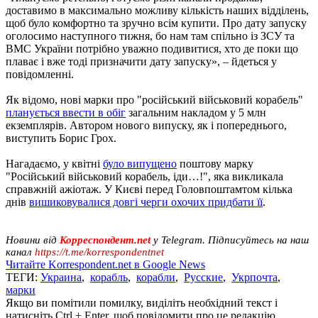
доставимо в максимально можливу кількість наших відділень,
щоб було комфортно та зручно всім купити. Про дату запуску
оголосимо наступного тижня, бо нам там спільно із ЗСУ та
ВМС України потрібно уважно подивитися, хто де поки що
плаває і вже тоді призначити дату запуску», – йдеться у
повідомленні.
Як відомо, нові марки про "російський військовий корабель"
планується ввести в обіг
загальним накладом у 5 млн
екземплярів. Автором нового випуску, як і попереднього,
виступить Борис Грох.
Нагадаємо, у квітні
було випущено
поштову марку
"Російський військовий корабель, іди…!", яка викликала
справжній ажіотаж. У Києві перед Головпоштамтом кілька
днів
вишиковувалися довгі черги охочих придбати її
.
Новини від
Корреспондент.net
у Telegram. Підписуйтесь на наш
канал
https://t.me/korrespondentnet
Читайте Korrespondent.net в Google News
ТЕГИ:
Украина
,
корабль
,
корабли
,
Русские
,
Укрпочта
,
марки
Якщо ви помітили помилку, виділіть необхідний текст і
натисніть Ctrl + Enter, щоб повідомити про це редакцію.