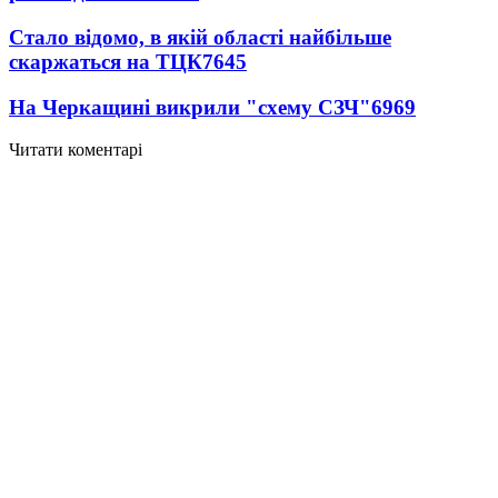
Стало відомо, в якій області найбільше
скаржаться на ТЦК
7645
На Черкащині викрили "схему СЗЧ"
6969
Читати коментарі