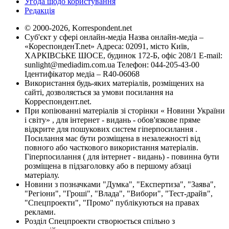
Угода щодо користування
Редакція
© 2000-2026, Korrespondent.net
Суб'єкт у сфері онлайн-медіа Назва онлайн-медіа –
«КореспонденТ.net» Адреса: 02091, місто Київ,
ХАРКІВСЬКЕ ШОСЕ, будинок 172-Б, офіс 208/1 E-mail:
sunlight@mediadim.com.ua
Телефон: 044-205-43-00
Ідентифікатор медіа – R40-06068
Використання будь-яких матеріалів, розміщених на
сайті, дозволяється за умови посилання на
Корреспондент.net.
При копіюванні матеріалів зі сторінки « Новини України
і світу» , для інтернет - видань - обов'язкове пряме
відкрите для пошукових систем гіперпосилання .
Посилання має бути розміщена в незалежності від
повного або часткового використання матеріалів.
Гіперпосилання ( для інтернет - видань) - повинна бути
розміщена в підзаголовку або в першому абзаці
матеріалу.
Новини з позначками "Думка", "Експертиза", "Заява",
"Регіони", "Гроші", "Влада", "Вибори", "Тест-драйв",
"Спецпроекти", "Промо" публікуються на правах
реклами.
Розділ Спецпроекти створюється спільно з