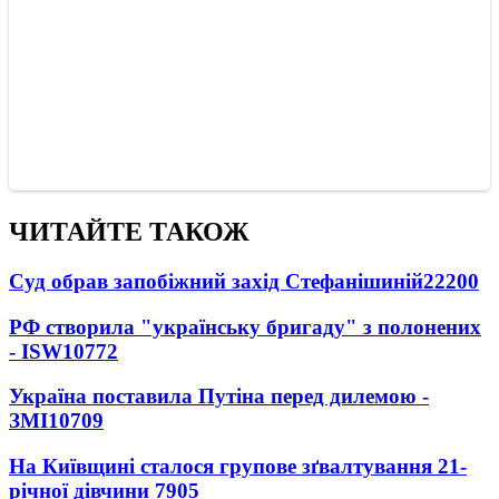
ЧИТАЙТЕ ТАКОЖ
Суд обрав запобіжний захід Стефанішиній
22200
РФ створила "українську бригаду" з полонених
- ISW
10772
Україна поставила Путіна перед дилемою -
ЗМІ
10709
На Київщині сталося групове зґвалтування 21-
річної дівчини
7905