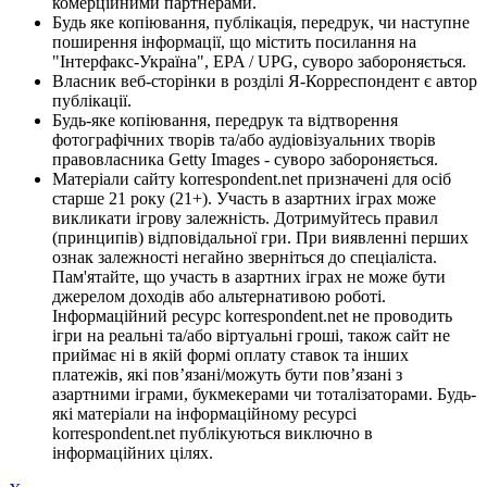
комерційними партнерами.
Будь яке копіювання, публікація, передрук, чи наступне
поширення інформації, що містить посилання на
"Інтерфакс-Україна", EPA / UPG, суворо забороняється.
Власник веб-сторінки в розділі Я-Корреспондент є автор
публікації.
Будь-яке копіювання, передрук та відтворення
фотографічних творів та/або аудіовізуальних творів
правовласника Getty Images - суворо забороняється.
Матеріали сайту korrespondent.net призначені для осіб
старше 21 року (21+). Участь в азартних іграх може
викликати ігрову залежність. Дотримуйтесь правил
(принципів) відповідальної гри. При виявленні перших
ознак залежності негайно зверніться до спеціаліста.
Пам'ятайте, що участь в азартних іграх не може бути
джерелом доходів або альтернативою роботі.
Інформаційний ресурс korrespondent.net не проводить
ігри на реальні та/або віртуальні гроші, також сайт не
приймає ні в якій формі оплату ставок та інших
платежів, які пов’язані/можуть бути пов’язані з
азартними іграми, букмекерами чи тоталізаторами. Будь-
які матеріали на інформаційному ресурсі
korrespondent.net публікуються виключно в
інформаційних цілях.