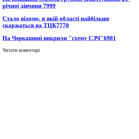
річної дівчини
7999
Стало відомо, в якій області найбільше
скаржаться на ТЦК
7770
На Черкащині викрили "схему СЗЧ"
6981
Читати коментарі