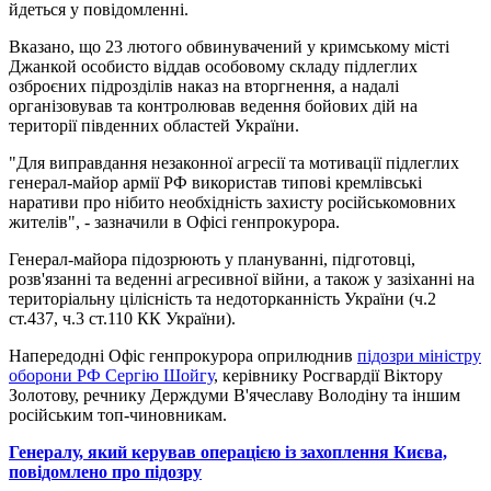
йдеться у повідомленні.
Вказано, що 23 лютого обвинувачений у кримському місті
Джанкой особисто віддав особовому складу підлеглих
озброєних підрозділів наказ на вторгнення, а надалі
організовував та контролював ведення бойових дій на
території південних областей України.
"Для виправдання незаконної агресії та мотивації підлеглих
генерал-майор армії РФ використав типові кремлівські
наративи про нібито необхідність захисту російськомовних
жителів", - зазначили в Офісі генпрокурора.
Генерал-майора підозрюють у плануванні, підготовці,
розв'язанні та веденні агресивної війни, а також у зазіханні на
територіальну цілісність та недоторканність України (ч.2
ст.437, ч.3 ст.110 КК України).
Напередодні Офіс генпрокурора оприлюднив
підозри міністру
оборони РФ Сергію Шойгу
, керівнику Росгвардії Віктору
Золотову, речнику Держдуми В'ячеславу Володіну та іншим
російським топ-чиновникам.
Генералу, який керував операцією із захоплення Києва,
повідомлено про підозру