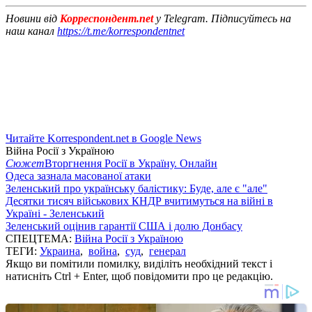
Новини від
Корреспондент.net
у Telegram. Підписуйтесь на
наш канал
https://t.me/korrespondentnet
Читайте Korrespondent.net в Google News
Війна Росії з Україною
Сюжет
Вторгнення Росії в Україну. Онлайн
Одеса зазнала масованої атаки
Зеленський про українську балістику: Буде, але є "але"
Десятки тисяч військових КНДР вчитимуться на війні в
Україні - Зеленський
Зеленський оцінив гарантії США і долю Донбасу
СПЕЦТЕМА:
Війна Росії з Україною
ТЕГИ:
Украина
,
война
,
суд
,
генерал
Якщо ви помітили помилку, виділіть необхідний текст і
натисніть Ctrl + Enter, щоб повідомити про це редакцію.