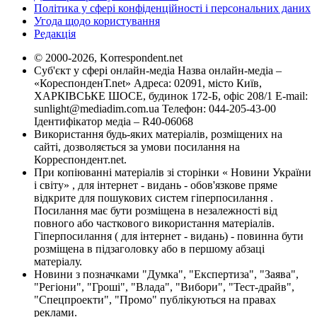
Політика у сфері конфіденційності і персональних даних
Угода щодо користування
Редакція
© 2000-2026, Korrespondent.net
Суб'єкт у сфері онлайн-медіа Назва онлайн-медіа –
«КореспонденТ.net» Адреса: 02091, місто Київ,
ХАРКІВСЬКЕ ШОСЕ, будинок 172-Б, офіс 208/1 E-mail:
sunlight@mediadim.com.ua
Телефон: 044-205-43-00
Ідентифікатор медіа – R40-06068
Використання будь-яких матеріалів, розміщених на
сайті, дозволяється за умови посилання на
Корреспондент.net.
При копіюванні матеріалів зі сторінки « Новини України
і світу» , для інтернет - видань - обов'язкове пряме
відкрите для пошукових систем гіперпосилання .
Посилання має бути розміщена в незалежності від
повного або часткового використання матеріалів.
Гіперпосилання ( для інтернет - видань) - повинна бути
розміщена в підзаголовку або в першому абзаці
матеріалу.
Новини з позначками "Думка", "Експертиза", "Заява",
"Регіони", "Гроші", "Влада", "Вибори", "Тест-драйв",
"Спецпроекти", "Промо" публікуються на правах
реклами.