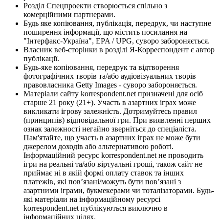
Розділ Спецпроекти створюється спільно з
комерційними партнерами.
Будь яке копіювання, публікація, передрук, чи наступне
поширення інформації, що містить посилання на
"Інтерфакс-Україна", EPA / UPG, суворо забороняється.
Власник веб-сторінки в розділі Я-Корреспондент є автор
публікації.
Будь-яке копіювання, передрук та відтворення
фотографічних творів та/або аудіовізуальних творів
правовласника Getty Images - суворо забороняється.
Матеріали сайту korrespondent.net призначені для осіб
старше 21 року (21+). Участь в азартних іграх може
викликати ігрову залежність. Дотримуйтесь правил
(принципів) відповідальної гри. При виявленні перших
ознак залежності негайно зверніться до спеціаліста.
Пам'ятайте, що участь в азартних іграх не може бути
джерелом доходів або альтернативою роботі.
Інформаційний ресурс korrespondent.net не проводить
ігри на реальні та/або віртуальні гроші, також сайт не
приймає ні в якій формі оплату ставок та інших
платежів, які пов’язані/можуть бути пов’язані з
азартними іграми, букмекерами чи тоталізаторами. Будь-
які матеріали на інформаційному ресурсі
korrespondent.net публікуються виключно в
інформаційних цілях.