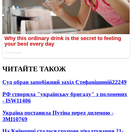
ЧИТАЙТЕ ТАКОЖ
Суд обрав запобіжний захід Стефанішиній
22249
РФ створила "українську бригаду" з полонених
- ISW
11406
Україна поставила Путіна перед дилемою -
ЗМІ
10769
На Київщині сталося групове зґвалтування 21-